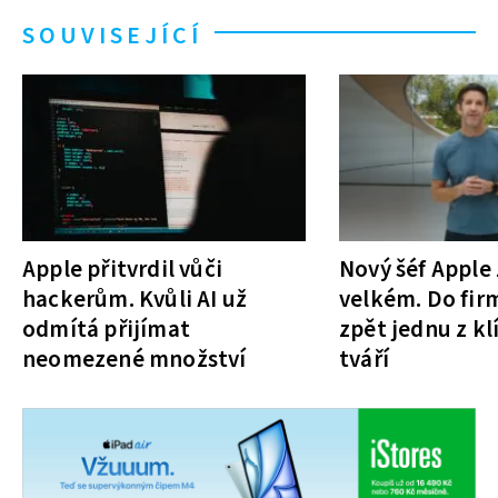
SOUVISEJÍCÍ
Apple přitvrdil vůči
Nový šéf Apple 
hackerům. Kvůli AI už
velkém. Do fir
odmítá přijímat
zpět jednu z kl
neomezené množství
tváří