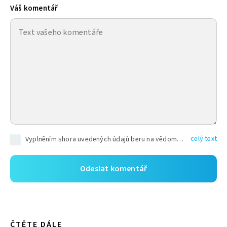
Váš komentář
celý text
Vyplněním shora uvedených údajů beru na vědomí, že společnost TEXT FACTORY s.r.o., sídlem Brno, Durďákova 336/29, Černá Pole, PSČ: 613 00, IČ: 06157831, zapsané u Krajského soudu v Brně, oddíl C, vložka 100399, bude zpracovávat mé osobní údaje uvedené v rámci mnou vyplněného registračního formuláře na základě oprávněných zájmů TEXT FACTORY s.r.o. dle čl. 6 odst. 1 písm. f) GDPR a pro splnění právních povinností (čl. 6 odst. 1 písm. c) GDPR), a to pro tyto účely: nezbytnost zajistit oprávnění návštěvníka webových stránek provozovaných společností TEXT FACTORY s.r.o. přispívat aktivně ke zveřejněným článkům nebo v rámci diskusních fór a výkon práv TEXT FACTORY s.r.o. jako administrátora těchto diskusních fór. Více informací o zpracování osobních údajů a právech lze nalézt v
ČTĚTE DÁLE