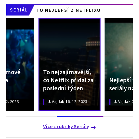
SERIÁL
TO NEJLEPŠÍ Z NETFLIXU
 filmové
To nejzajímavější,
 na
co Netflix přidal za
Nejlepší v
poslední týden
seriály na 
2. 12. 2023
J. Vajdák
16. 12. 2023
J. Vajdák
25. 
Více z rubriky Seriály