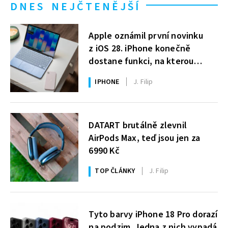
DNES NEJČTENĚJŠÍ
Apple oznámil první novinku
z iOS 28. iPhone konečně
dostane funkci, na kterou
uživatelé Windows čekají roky
IPHONE
J. Filip
DATART brutálně zlevnil
AirPods Max, teď jsou jen za
6990 Kč
TOP ČLÁNKY
J. Filip
Tyto barvy iPhone 18 Pro dorazí
na podzim. Jedna z nich vypadá