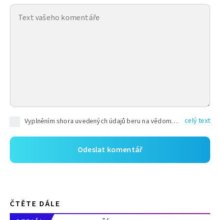
celý text
Vyplněním shora uvedených údajů beru na vědomí, že společnost TEXT FACTORY s.r.o., sídlem Brno, Durďákova 336/29, Černá Pole, PSČ: 613 00, IČ: 06157831, zapsané u Krajského soudu v Brně, oddíl C, vložka 100399, bude zpracovávat mé osobní údaje uvedené v rámci mnou vyplněného registračního formuláře na základě oprávněných zájmů TEXT FACTORY s.r.o. dle čl. 6 odst. 1 písm. f) GDPR a pro splnění právních povinností (čl. 6 odst. 1 písm. c) GDPR), a to pro tyto účely: nezbytnost zajistit oprávnění návštěvníka webových stránek provozovaných společností TEXT FACTORY s.r.o. přispívat aktivně ke zveřejněným článkům nebo v rámci diskusních fór a výkon práv TEXT FACTORY s.r.o. jako administrátora těchto diskusních fór. Více informací o zpracování osobních údajů a právech lze nalézt v
ČTĚTE DÁLE