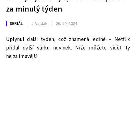
za minulý týden
SERIÁL
J. Vajdák
26. 10. 2024
Uplynul další týden, což znamená jediné –⁠⁠⁠⁠⁠⁠ Netflix
přidal další várku novinek. Níže můžete vidět ty
nejzajímavější.