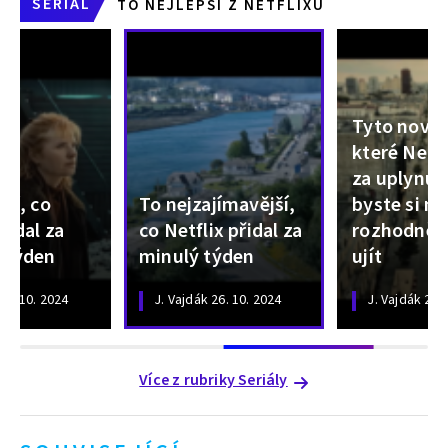
SERIÁL
TO NEJLEPŠÍ Z NETFLIXU
Tyto novin
které Netfl
za uplynul
pší, co
To nejzajímavější,
byste si n
řidal za
co Netflix přidal za
rozhodně 
 týden
minulý týden
ujít
19. 10. 2024
J. Vajdák
26. 10. 2024
J. Vajdák
2. 1
Více z rubriky Seriály