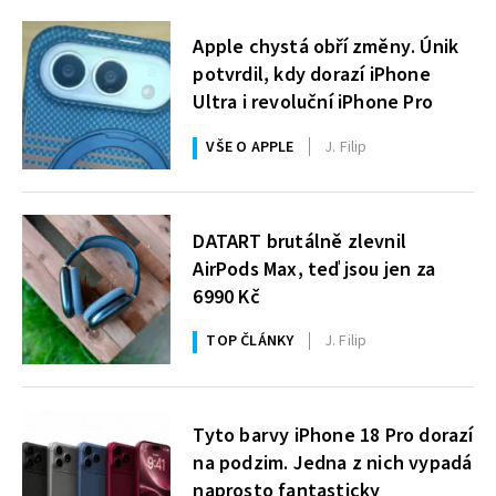
Apple chystá obří změny. Únik
potvrdil, kdy dorazí iPhone
Ultra i revoluční iPhone Pro
VŠE O APPLE
J. Filip
DATART brutálně zlevnil
AirPods Max, teď jsou jen za
6990 Kč
TOP ČLÁNKY
J. Filip
Tyto barvy iPhone 18 Pro dorazí
na podzim. Jedna z nich vypadá
naprosto fantasticky