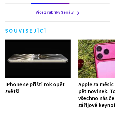
Více z rubriky Seriály
SOUVISEJÍCÍ
iPhone se příští rok opět
Apple za měsíc
zvětší
pět novinek. T
všechno nás če
zářijové keyno