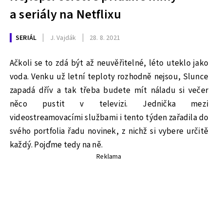
a seriály na Netflixu
SERIÁL
J. Vajdák
28. 8. 2021
Ačkoli se to zdá být až neuvěřitelné, léto uteklo jako
voda. Venku už letní teploty rozhodně nejsou, Slunce
zapadá dřív a tak třeba budete mít náladu si večer
něco pustit v televizi. Jednička mezi
videostreamovacími službami i tento týden zařadila do
svého portfolia řadu novinek, z nichž si vybere určitě
každý. Pojďme tedy na ně.
Reklama