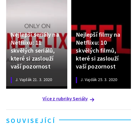
Nejlepší seriály na
Nejlepší filmy na
Netflixu: 11
Netflixu: 10
skvělých seriálů,
skvělých filmů,
které si zaslouží
které si zaslouží
vaší pozornost
vaší pozornost
J. Vajdák
21. 3. 2020
J. Vajdák
25. 3. 2020
Více z rubriky Seriály
SOUVISEJÍCÍ