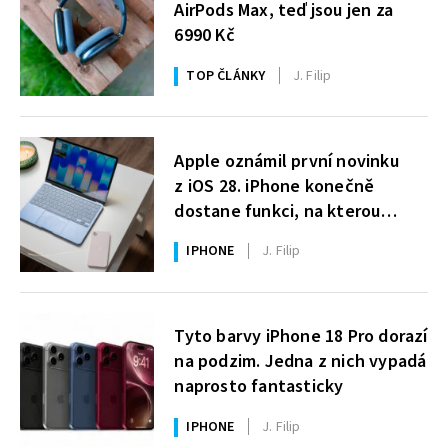
AirPods Max, teď jsou jen za
6990 Kč
TOP ČLÁNKY
J. Filip
Apple oznámil první novinku
z iOS 28. iPhone konečně
dostane funkci, na kterou
uživatelé Windows čekají roky
IPHONE
J. Filip
Tyto barvy iPhone 18 Pro dorazí
na podzim. Jedna z nich vypadá
naprosto fantasticky
IPHONE
J. Filip