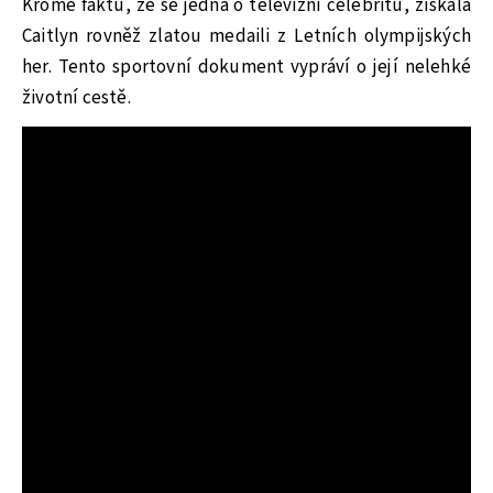
Kromě faktu, že se jedná o televizní celebritu, získala
Caitlyn rovněž zlatou medaili z Letních olympijských
her. Tento sportovní dokument vypráví o její nelehké
životní cestě.