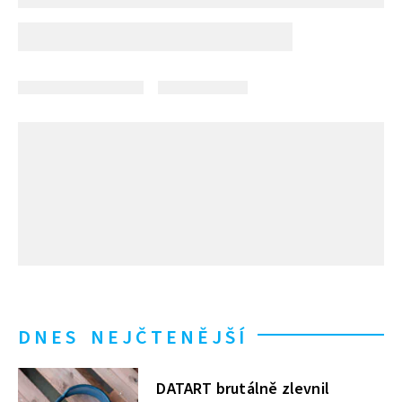
DNES NEJČTENĚJŠÍ
DATART brutálně zlevnil