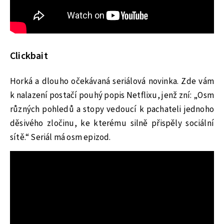
Clickbait
Horká a dlouho očekávaná seriálová novinka. Zde vám
k nalazení postačí pouhý popis Netflixu, jenž zní: „Osm
různých pohledů a stopy vedoucí k pachateli jednoho
děsivého zločinu, ke kterému silně přispěly sociální
sítě.“ Seriál má osm epizod.