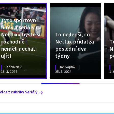
Tyto sportovní
filmy a seriály na
Netflixu byste si
To nejlepší, co
rozhodně
Netflix přidal za
T
neměli nechat
poslední dva
N
ujít!
týdny
p
Jan Vajdák
Jan Vajdák
18. 5. 2024
25. 5. 2024
1. 
Více z rubriky Seriály