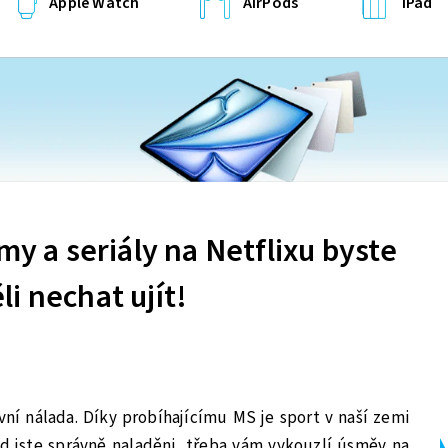
Apple Watch
AirPods
iPad
my a seriály na Netflixu byste
i nechat ujít!
ní nálada. Díky probíhajícímu MS je sport v naší zemi
d jste správně naladěni, třeba vám vykouzlí úsměv na