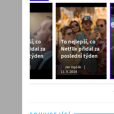
To nejlepší, co
To nejlepší, co
Netflix přidal za
Netflix přidal za
poslední týden
poslední týden
Jan Vajdák
Jan Vajdák
4. 5. 2024
11. 5. 2024