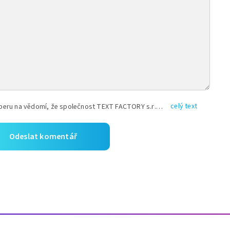
celý text
Vyplněním shora uvedených údajů beru na vědomí, že společnost TEXT FACTORY s.r.o., sídlem Brno, Durďákova 336/29, Černá Pole, PSČ: 613 00, IČ: 06157831, zapsané u Krajského soudu v Brně, oddíl C, vložka 100399, bude zpracovávat mé osobní údaje uvedené v rámci mnou vyplněného registračního formuláře na základě oprávněných zájmů TEXT FACTORY s.r.o. dle čl. 6 odst. 1 písm. f) GDPR a pro splnění právních povinností (čl. 6 odst. 1 písm. c) GDPR), a to pro tyto účely: nezbytnost zajistit oprávnění návštěvníka webových stránek provozovaných společností TEXT FACTORY s.r.o. přispívat aktivně ke zveřejněným článkům nebo v rámci diskusních fór a výkon práv TEXT FACTORY s.r.o. jako administrátora těchto diskusních fór. Více informací o zpracování osobních údajů a právech lze nalézt v