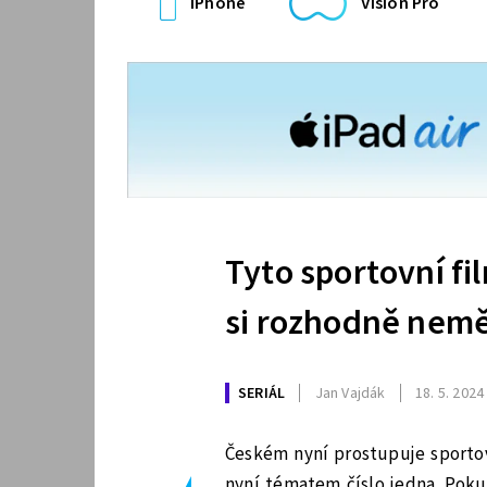
iPhone
Vision Pro
Tyto sportovní fil
si rozhodně neměl
SERIÁL
Jan Vajdák
18. 5. 2024
Českém nyní prostupuje sportov
nyní tématem číslo jedna. Poku