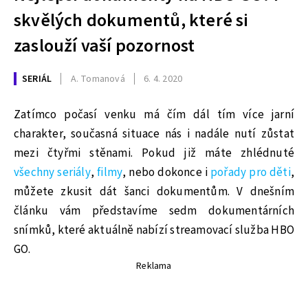
skvělých dokumentů, které si
zaslouží vaší pozornost
SERIÁL
A. Tomanová
6. 4. 2020
Zatímco počasí venku má čím dál tím více jarní
charakter, současná situace nás i nadále nutí zůstat
mezi čtyřmi stěnami. Pokud již máte zhlédnuté
všechny seriály
,
filmy
, nebo dokonce i
pořady pro děti
,
můžete zkusit dát šanci dokumentům. V dnešním
článku vám představíme sedm dokumentárních
snímků, které aktuálně nabízí streamovací služba HBO
GO.
Reklama