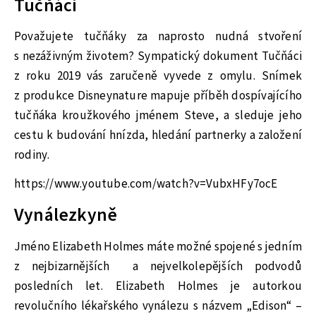
Tučňáci
Považujete tučňáky za naprosto nudná stvoření
s nezáživným životem? Sympatický dokument Tučňáci
z roku 2019 vás zaručeně vyvede z omylu. Snímek
z produkce Disneynature mapuje příběh dospívajícího
tučňáka kroužkového jménem Steve, a sleduje jeho
cestu k budování hnízda, hledání partnerky a založení
rodiny.
https://www.youtube.com/watch?v=VubxHFy7ocE
Vynálezkyně
Jméno Elizabeth Holmes máte možné spojené s jedním
z nejbizarnějších a nejvelkolepějších podvodů
posledních let. Elizabeth Holmes je autorkou
revolučního lékařského vynálezu s názvem „Edison“ –