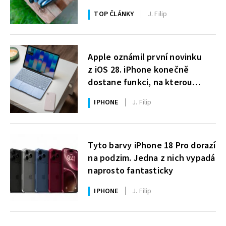
TOP ČLÁNKY
J. Filip
Apple oznámil první novinku
z iOS 28. iPhone konečně
dostane funkci, na kterou
uživatelé Windows čekají roky
IPHONE
J. Filip
Tyto barvy iPhone 18 Pro dorazí
na podzim. Jedna z nich vypadá
naprosto fantasticky
IPHONE
J. Filip