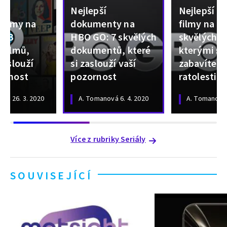
Nejlepší
Nejlepší d
 filmy na
dokumenty na
filmy na H
 13
HBO GO: 7 skvělých
skvělých f
 filmů,
dokumentů, které
kterými s
 zaslouží
si zaslouží vaší
zabavíte s
zornost
pozornost
ratolesti
ová
26. 3. 2020
A. Tomanová
6. 4. 2020
A. Tomanová
Více z rubriky Seriály
SOUVISEJÍCÍ