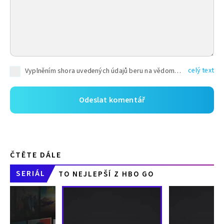
celý text
Vyplněním shora uvedených údajů beru na vědomí, že společnost TEXT FACTORY s.r.o., sídlem Brno, Durďákova 336/29, Černá Pole, PSČ: 613 00, IČ: 06157831, zapsané u Krajského soudu v Brně, oddíl C, vložka 100399, bude zpracovávat mé osobní údaje uvedené v rámci mnou vyplněného registračního formuláře na základě oprávněných zájmů TEXT FACTORY s.r.o. dle čl. 6 odst. 1 písm. f) GDPR a pro splnění právních povinností (čl. 6 odst. 1 písm. c) GDPR), a to pro tyto účely: nezbytnost zajistit oprávnění návštěvníka webových stránek provozovaných společností TEXT FACTORY s.r.o. přispívat aktivně ke zveřejněným článkům nebo v rámci diskusních fór a výkon práv TEXT FACTORY s.r.o. jako administrátora těchto diskusních fór. Více informací o zpracování osobních údajů a právech lze nalézt v
ČTĚTE DÁLE
SERIÁL
TO NEJLEPŠÍ Z HBO GO