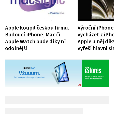
Apple koupil českou firmu.
Výroční iPhone
Budoucí iPhone, Mac či
vycházet z iPho
Apple Watch bude díky ní
Apple u něj dí
odolnější
vyřeší hlavní s