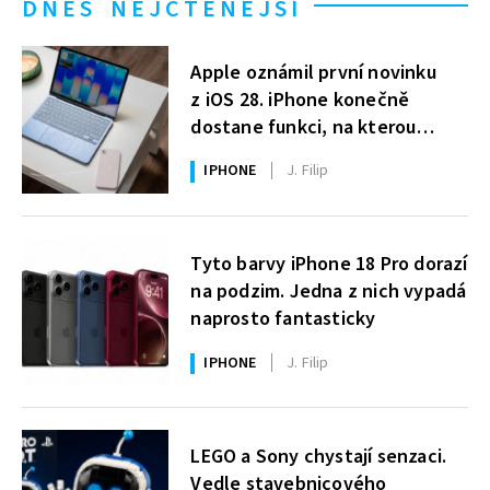
DNES NEJČTENĚJŠÍ
Apple oznámil první novinku
z iOS 28. iPhone konečně
dostane funkci, na kterou
uživatelé Windows čekají roky
IPHONE
J. Filip
Tyto barvy iPhone 18 Pro dorazí
na podzim. Jedna z nich vypadá
naprosto fantasticky
IPHONE
J. Filip
LEGO a Sony chystají senzaci.
Vedle stavebnicového