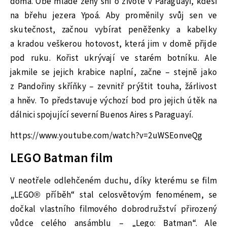
doma. Obě mladé ženy sní o životě v Paraguayi, kdesi
na břehu jezera Ypoá. Aby proměnily svůj sen ve
skutečnost, začnou vybírat peněženky a kabelky
a kradou veškerou hotovost, která jim v domě přijde
pod ruku. Kořist ukrývají ve starém botníku. Ale
jakmile se jejich krabice naplní, začne – stejně jako
z Pandořiny skříňky – zevnitř prýštit touha, žárlivost
a hněv. To představuje výchozí bod pro jejich útěk na
dálnici spojující severní Buenos Aires s Paraguayí.
https://www.youtube.com/watch?v=2uWSEonveQg
LEGO Batman film
V neotřele odlehčeném duchu, díky kterému se film
„LEGO® příběh“ stal celosvětovým fenoménem, se
dočkal vlastního filmového dobrodružství přirozený
vůdce celého ansámblu – „Lego: Batman“. Ale