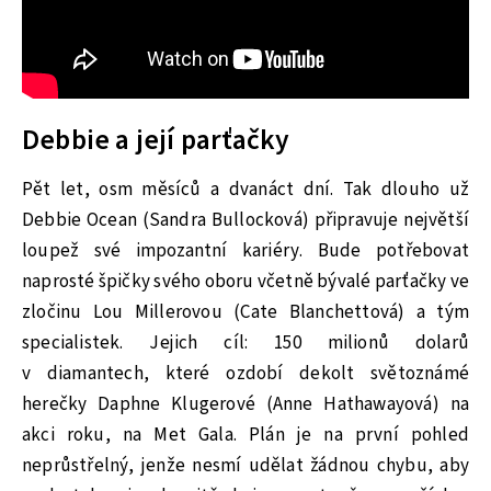
Debbie a její parťačky
Pět let, osm měsíců a dvanáct dní. Tak dlouho už
Debbie Ocean (Sandra Bullocková) připravuje největší
loupež své impozantní kariéry. Bude potřebovat
naprosté špičky svého oboru včetně bývalé parťačky ve
zločinu Lou Millerovou (Cate Blanchettová) a tým
specialistek. Jejich cíl: 150 milionů dolarů
v diamantech, které ozdobí dekolt světoznámé
herečky Daphne Klugerové (Anne Hathawayová) na
akci roku, na Met Gala. Plán je na první pohled
neprůstřelný, jenže nesmí udělat žádnou chybu, aby