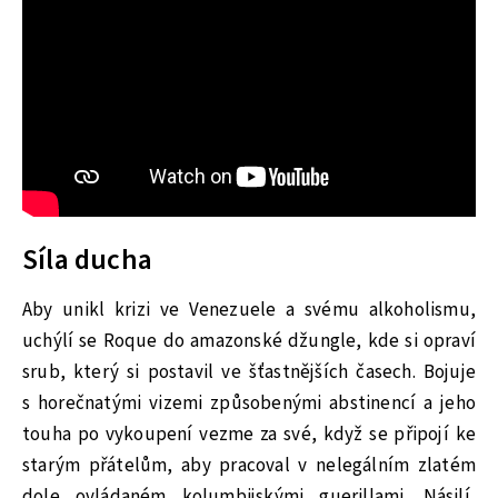
Síla ducha
Aby unikl krizi ve Venezuele a svému alkoholismu,
uchýlí se Roque do amazonské džungle, kde si opraví
srub, který si postavil ve šťastnějších časech. Bojuje
s horečnatými vizemi způsobenými abstinencí a jeho
touha po vykoupení vezme za své, když se připojí ke
starým přátelům, aby pracoval v nelegálním zlatém
dole ovládaném kolumbijskými guerillami. Násilí,