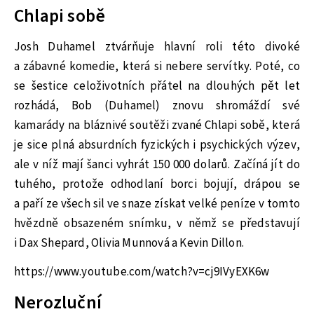
Chlapi sobě
Josh Duhamel ztvárňuje hlavní roli této divoké
a zábavné komedie, která si nebere servítky. Poté, co
se šestice celoživotních přátel na dlouhých pět let
rozhádá, Bob (Duhamel) znovu shromáždí své
kamarády na bláznivé soutěži zvané Chlapi sobě, která
je sice plná absurdních fyzických i psychických výzev,
ale v níž mají šanci vyhrát 150 000 dolarů. Začíná jít do
tuhého, protože odhodlaní borci bojují, drápou se
a paří ze všech sil ve snaze získat velké peníze v tomto
hvězdně obsazeném snímku, v němž se představují
i Dax Shepard, Olivia Munnová a Kevin Dillon.
https://www.youtube.com/watch?v=cj9IVyEXK6w
Nerozluční