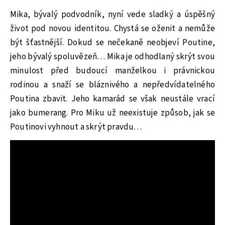
Mika, bývalý podvodník, nyní vede sladký a úspěšný
život pod novou identitou. Chystá se oženit a nemůže
být šťastnější. Dokud se nečekaně neobjeví Poutine,
jeho bývalý spoluvězeň… Mika je odhodlaný skrýt svou
minulost před budoucí manželkou i právnickou
rodinou a snaží se bláznivého a nepředvídatelného
Poutina zbavit. Jeho kamarád se však neustále vrací
jako bumerang. Pro Miku už neexistuje způsob, jak se
Poutinovi vyhnout a skrýt pravdu…