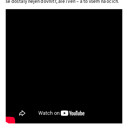
se dostaly nejen dovnitř, ale i ven – a to všem na očích.