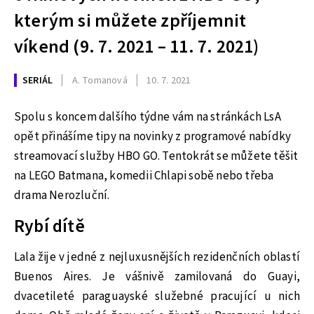
kterým si můžete zpříjemnit
víkend (9. 7. 2021 – 11. 7. 2021)
SERIÁL
A. Tomanová
10. 7. 2021
Spolu s koncem dalšího týdne vám na stránkách LsA
opět přinášíme tipy na novinky z programové nabídky
streamovací služby HBO GO. Tentokrát se můžete těšit
na LEGO Batmana, komedii Chlapi sobě nebo třeba
drama Nerozluční.
Rybí dítě
Lala žije v jedné z nejluxusnějších rezidenčních oblastí
Buenos Aires. Je vášnivě zamilovaná do Guayi,
dvacetileté paraguayské služebné pracující u nich