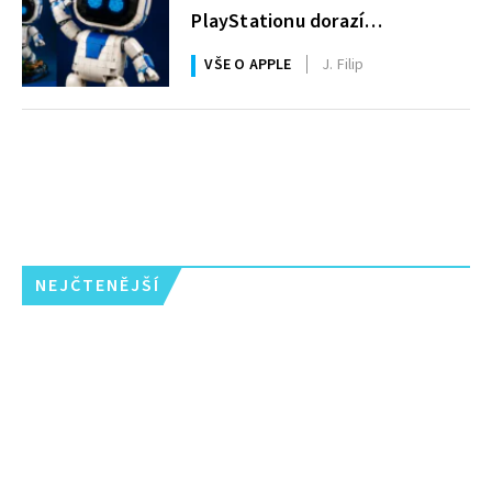
PlayStationu dorazí
i legendární Astro Bot a bude
VŠE O APPLE
J. Filip
zdarma
NEJČTENĚJŠÍ