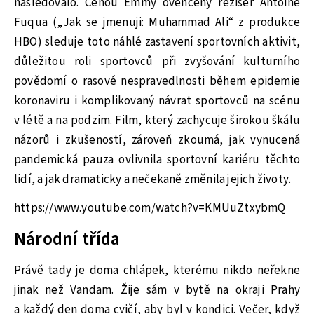
následovalo. Cenou Emmy ověnčený režisér Antoine
Fuqua („Jak se jmenuji: Muhammad Ali“ z produkce
HBO) sleduje toto náhlé zastavení sportovních aktivit,
důležitou roli sportovců při zvyšování kulturního
povědomí o rasové nespravedlnosti během epidemie
koronaviru i komplikovaný návrat sportovců na scénu
v létě a na podzim. Film, který zachycuje širokou škálu
názorů i zkušeností, zároveň zkoumá, jak vynucená
pandemická pauza ovlivnila sportovní kariéru těchto
lidí, a jak dramaticky a nečekaně změnila jejich životy.
https://www.youtube.com/watch?v=KMUuZtxybmQ
Národní třída
Právě tady je doma chlápek, kterému nikdo neřekne
jinak než Vandam. Žije sám v bytě na okraji Prahy
a každý den doma cvičí, aby byl v kondici. Večer, když