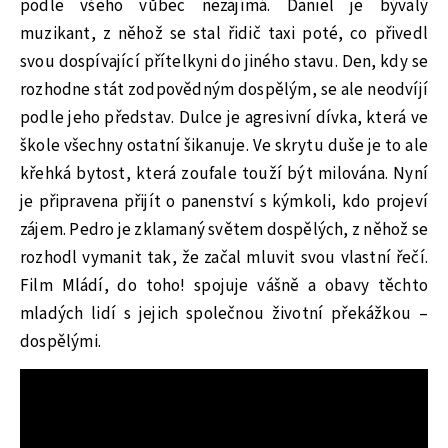
podle všeho vůbec nezajímá. Daniel je bývalý
muzikant, z něhož se stal řidič taxi poté, co přivedl
svou dospívající přítelkyni do jiného stavu. Den, kdy se
rozhodne stát zodpovědným dospělým, se ale neodvíjí
podle jeho představ. Dulce je agresivní dívka, která ve
škole všechny ostatní šikanuje. Ve skrytu duše je to ale
křehká bytost, která zoufale touží být milována. Nyní
je připravena přijít o panenství s kýmkoli, kdo projeví
zájem. Pedro je zklamaný světem dospělých, z něhož se
rozhodl vymanit tak, že začal mluvit svou vlastní řečí.
Film Mládí, do toho! spojuje vášně a obavy těchto
mladých lidí s jejich společnou životní překážkou –
dospělými.