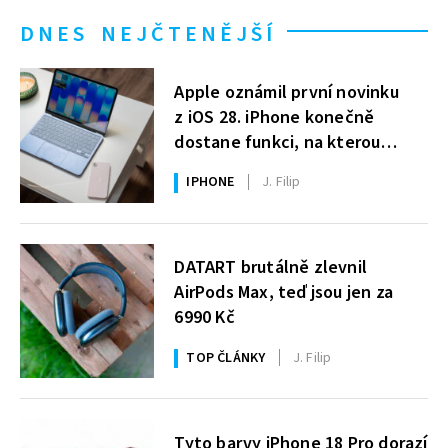
DNES NEJČTENĚJŠÍ
Apple oznámil první novinku
z iOS 28. iPhone konečně
dostane funkci, na kterou
uživatelé Windows čekají roky
IPHONE
J. Filip
DATART brutálně zlevnil
AirPods Max, teď jsou jen za
6990 Kč
TOP ČLÁNKY
J. Filip
Tyto barvy iPhone 18 Pro dorazí