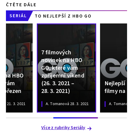
ČTĚTE DÁLE
SERIÁL
TO NEJLEPŠÍ Z HBO GO
7 filmových
novinek na HBO
GO, které vám
ií na HBO
zpříjemní víkend
ré vám
(26. 3. 2021 –
Nejlepší r
í březen
28. 3. 2021)
filmy na 
ová
21. 3. 2021
A. Tomanová
28. 3. 2021
A. Tomanová
Více z rubriky Seriály