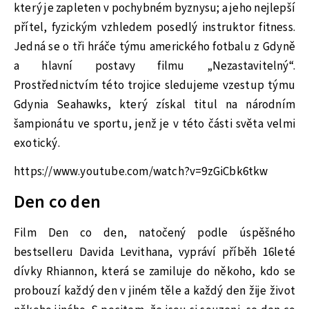
který je zapleten v pochybném byznysu; a jeho nejlepší
přítel, fyzickým vzhledem posedlý instruktor fitness.
Jedná se o tři hráče týmu amerického fotbalu z Gdyně
a hlavní postavy filmu „Nezastavitelný“.
Prostřednictvím této trojice sledujeme vzestup týmu
Gdynia Seahawks, který získal titul na národním
šampionátu ve sportu, jenž je v této části světa velmi
exotický.
https://www.youtube.com/watch?v=9zGiCbk6tkw
Den co den
Film Den co den, natočený podle úspěšného
bestselleru Davida Levithana, vypráví příběh 16leté
dívky Rhiannon, která se zamiluje do někoho, kdo se
probouzí každý den v jiném těle a každý den žije život