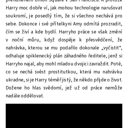
Harry moc dobře ví, jak mohou technologie narušovat
soukromí, je posedlý tím, že si všechno nechává pro
sebe. Dokonce i své přítelkyni Amy odmítá prozradit,
čím se živí a kde bydlí. Harryho práce se však změní
v noční můru, když dospěje k přesvědčení, že
nahrávka, kterou se mu podařilo dokonale „vyčistit“,
odhaluje spiklenecký plán záhadného ředitele, jenž si
Harryho najal, aby mohl mladou dvojici zavraždit. Poté,
co se nechá svést prostitutkou, která mu nahrávku
ukradne, si je Harry téměř jistý, že někdo přijde o život.
Dožene ho hlas svědomí, jež už od práce nemůže
nadále oddělovat.