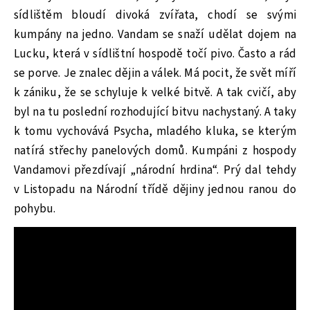
sídlištěm bloudí divoká zvířata, chodí se svými
kumpány na jedno. Vandam se snaží udělat dojem na
Lucku, která v sídlištní hospodě točí pivo. Často a rád
se porve. Je znalec dějin a válek. Má pocit, že svět míří
k zániku, že se schyluje k velké bitvě. A tak cvičí, aby
byl na tu poslední rozhodující bitvu nachystaný. A taky
k tomu vychovává Psycha, mladého kluka, se kterým
natírá střechy panelových domů. Kumpáni z hospody
Vandamovi přezdívají „národní hrdina“. Prý dal tehdy
v Listopadu na Národní třídě dějiny jednou ranou do
pohybu.