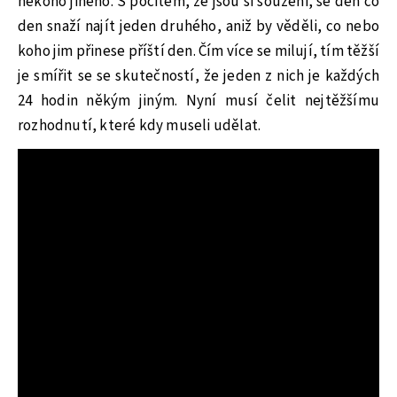
někoho jiného. S pocitem, že jsou si souzeni, se den co
den snaží najít jeden druhého, aniž by věděli, co nebo
koho jim přinese příští den. Čím více se milují, tím těžší
je smířit se se skutečností, že jeden z nich je každých
24 hodin někým jiným. Nyní musí čelit nejtěžšímu
rozhodnutí, které kdy museli udělat.