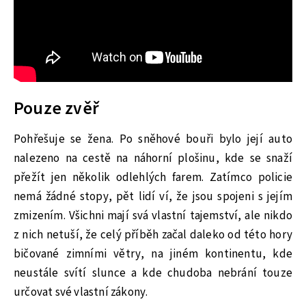
Pouze zvěř
Pohřešuje se žena. Po sněhové bouři bylo její auto
nalezeno na cestě na náhorní plošinu, kde se snaží
přežít jen několik odlehlých farem. Zatímco policie
nemá žádné stopy, pět lidí ví, že jsou spojeni s jejím
zmizením. Všichni mají svá vlastní tajemství, ale nikdo
z nich netuší, že celý příběh začal daleko od této hory
bičované zimními větry, na jiném kontinentu, kde
neustále svítí slunce a kde chudoba nebrání touze
určovat své vlastní zákony.