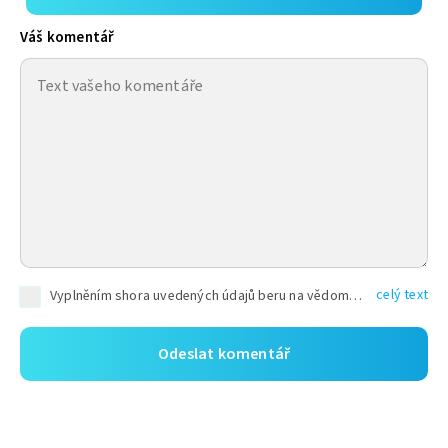
Váš komentář
celý text
Vyplněním shora uvedených údajů beru na vědomí, že společnost TEXT FACTORY s.r.o., sídlem Brno, Durďákova 336/29, Černá Pole, PSČ: 613 00, IČ: 06157831, zapsané u Krajského soudu v Brně, oddíl C, vložka 100399, bude zpracovávat mé osobní údaje uvedené v rámci mnou vyplněného registračního formuláře na základě oprávněných zájmů TEXT FACTORY s.r.o. dle čl. 6 odst. 1 písm. f) GDPR a pro splnění právních povinností (čl. 6 odst. 1 písm. c) GDPR), a to pro tyto účely: nezbytnost zajistit oprávnění návštěvníka webových stránek provozovaných společností TEXT FACTORY s.r.o. přispívat aktivně ke zveřejněným článkům nebo v rámci diskusních fór a výkon práv TEXT FACTORY s.r.o. jako administrátora těchto diskusních fór. Více informací o zpracování osobních údajů a právech lze nalézt v