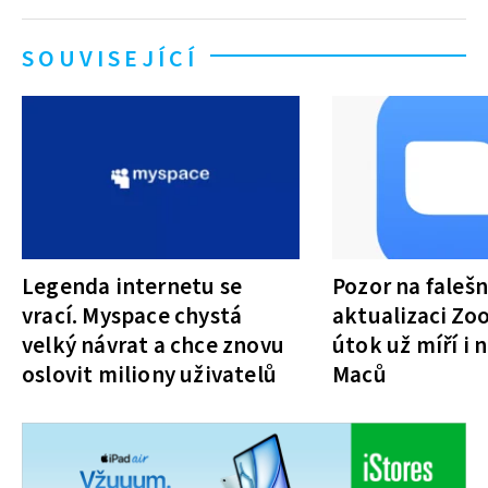
SOUVISEJÍCÍ
Legenda internetu se
Pozor na faleš
vrací. Myspace chystá
aktualizaci Zo
velký návrat a chce znovu
útok už míří i 
oslovit miliony uživatelů
Maců