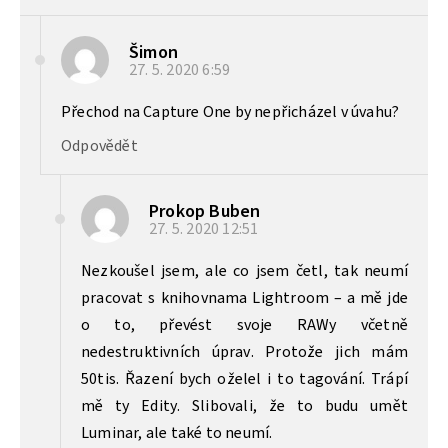
Šimon
27. 5. 2020
6:59
Přechod na Capture One by nepřicházel v úvahu?
Odpovědět
Prokop Buben
27. 5. 2020
12:51
Nezkoušel jsem, ale co jsem četl, tak neumí
pracovat s knihovnama Lightroom – a mě jde
o to, převést svoje RAWy včetně
nedestruktivních úprav. Protože jich mám
50tis. Řazení bych oželel i to tagování. Trápí
mě ty Edity. Slibovali, že to budu umět
Luminar, ale také to neumí.