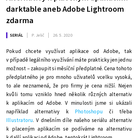
darktable aneb Adobe Lightroom
zdarma
SERIÁL
P. Jelič
26. 5. 2020
Pokud chcete využívat aplikace od Adobe, tak
v případě legálního využívání máte prakticky jen jednu
možnost – zakoupit si měsíční předplatné. Cena tohoto
předplatného je pro mnoho uživatelů vcelku vysoká,
to ale neznamená, že pro firmy je cena nižší. Nejen
kvůli tomu vzniklo hned několik různých alternativ
k aplikacím od Adobe. V minulosti jsme si ukázali
například alternativy k
Photoshopu
či třeba
Illustratoru
. V dnešním díle našeho seriálu alternativ
k placeným aplikacím se podíváme na alternativu
k další aplikaci od Adobe, tentokrát Lightroom.