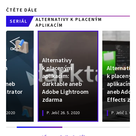
ČTĚTE DÁLE
ALTERNATIVY K PLACENÝM
SERIÁL
APLIKACÍM
ivy
Alternativy
ným
k placeným
Alternativ
m:
aplikacím:
k placený
e aneb
darktable aneb
aplikacím:
lustrator
Adobe Lightroom
aneb Adobe
zdarma
Effects zd
. 5. 2020
P. Jelič
26. 5. 2020
P. Jelič
1. 6. 