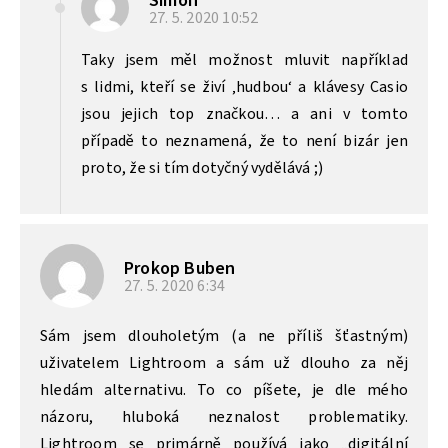
Šimon
27. 5. 2020
10:52
Taky jsem měl možnost mluvit například
s lidmi, kteří se živí ‚hudbou‘ a klávesy Casio
jsou jejich top značkou… a ani v tomto
případě to neznamená, že to není bizár jen
proto, že si tím dotyčný vydělává ;)
Prokop Buben
27. 5. 2020
6:34
Sám jsem dlouholetým (a ne příliš šťastným)
uživatelem Lightroom a sám už dlouho za něj
hledám alternativu. To co píšete, je dle mého
názoru, hluboká neznalost problematiky.
Lightroom se primárně používá jako „digitální