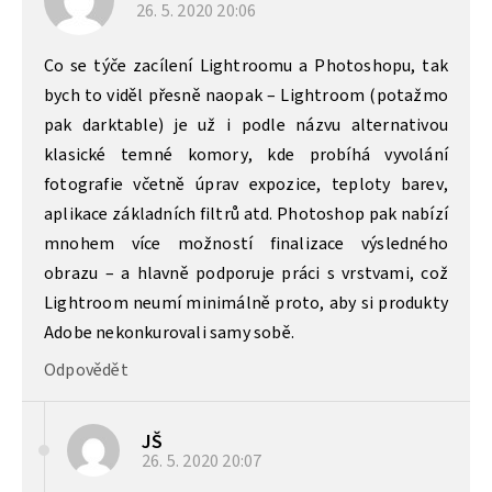
26. 5. 2020
20:06
Co se týče zacílení Lightroomu a Photoshopu, tak
bych to viděl přesně naopak – Lightroom (potažmo
pak darktable) je už i podle názvu alternativou
klasické temné komory, kde probíhá vyvolání
fotografie včetně úprav expozice, teploty barev,
aplikace základních filtrů atd. Photoshop pak nabízí
mnohem více možností finalizace výsledného
obrazu – a hlavně podporuje práci s vrstvami, což
Lightroom neumí minimálně proto, aby si produkty
Adobe nekonkurovali samy sobě.
Odpovědět
JŠ
26. 5. 2020
20:07