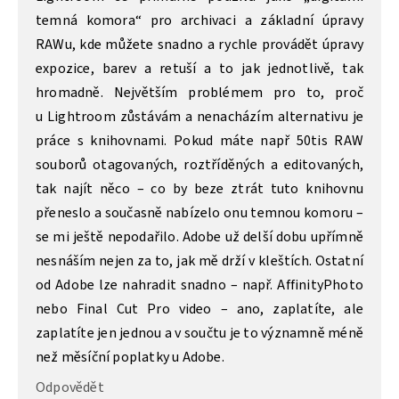
temná komora“ pro archivaci a základní úpravy
RAWu, kde můžete snadno a rychle provádět úpravy
expozice, barev a retuší a to jak jednotlivě, tak
hromadně. Největším problémem pro to, proč
u Lightroom zůstávám a nenacházím alternativu je
práce s knihovnami. Pokud máte např 50tis RAW
souborů otagovaných, roztříděných a editovaných,
tak najít něco – co by beze ztrát tuto knihovnu
přeneslo a současně nabízelo onu temnou komoru –
se mi ještě nepodařilo. Adobe už delší dobu upřímně
nesnáším nejen za to, jak mě drží v kleštích. Ostatní
od Adobe lze nahradit snadno – např. AffinityPhoto
nebo Final Cut Pro video – ano, zaplatíte, ale
zaplatíte jen jednou a v součtu je to významně méně
než měsíční poplatky u Adobe.
Odpovědět