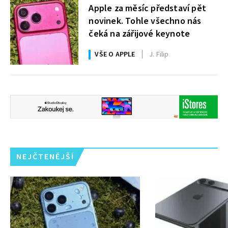
Apple za měsíc představí pět
novinek. Tohle všechno nás
čeká na zářijové keynote
VŠE O APPLE
J. Filip
NEJČTENĚJŠÍ