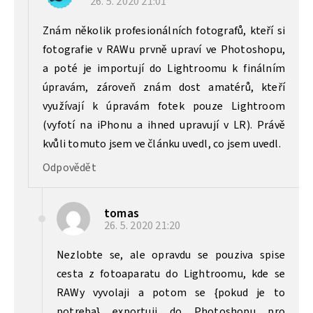
26. 5. 2020
21:01
Znám několik profesionálních fotografů, kteří si
fotografie v RAWu prvně upraví ve Photoshopu,
a poté je importují do Lightroomu k finálním
úpravám, zároveň znám dost amatérů, kteří
využívají k úpravám fotek pouze Lightroom
(vyfotí na iPhonu a ihned upravují v LR). Právě
kvůli tomuto jsem ve článku uvedl, co jsem uvedl.
Odpovědět
tomas
26. 5. 2020
21:20
Nezlobte se, ale opravdu se pouziva spise
cesta z fotoaparatu do Lightroomu, kde se
RAWy vyvolaji a potom se {pokud je to
potreba} exportuji do Photoshopu pro