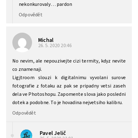
nekonkurovaly… pardon
Odpovědět
Michal
26. 5. 2020
20:46
No nevim, ale nepouzivejte cizi termity, kdyz nevite
co znamenaji.
Ligjtroom slouzi k digitalnimu vyvolani surove
fotografie z fotaku az pak se pripadny vetsi zaseh
dela ve Photoshopu. Zapomente slova jako posledni
dotek a podobne. To je hovadina nejvetsiho kalibru.
Odpovědět
Pavel Jelič