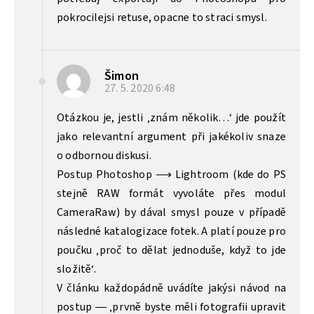
pokrocilejsi retuse, opacne to straci smysl.
Šimon
27. 5. 2020
6:48
Otázkou je, jestli ‚znám několik…‘ jde použít
jako relevantní argument při jakékoliv snaze
o odbornou diskusi.
Postup Photoshop ⟶ Lightroom (kde do PS
stejně RAW formát vyvoláte přes modul
CameraRaw) by dával smysl pouze v případě
následné katalogizace fotek. A platí pouze pro
poučku ‚proč to dělat jednoduše, když to jde
složitě‘.
V článku každopádně uvádíte jakýsi návod na
postup — ‚prvně byste měli fotografii upravit