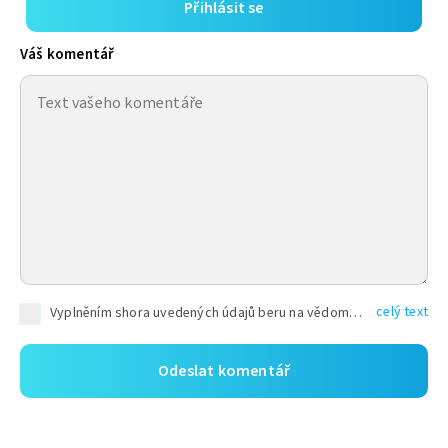
Přihlásit se
Váš komentář
celý text
Vyplněním shora uvedených údajů beru na vědomí, že společnost TEXT FACTORY s.r.o., sídlem Brno, Durďákova 336/29, Černá Pole, PSČ: 613 00, IČ: 06157831, zapsané u Krajského soudu v Brně, oddíl C, vložka 100399, bude zpracovávat mé osobní údaje uvedené v rámci mnou vyplněného registračního formuláře na základě oprávněných zájmů TEXT FACTORY s.r.o. dle čl. 6 odst. 1 písm. f) GDPR a pro splnění právních povinností (čl. 6 odst. 1 písm. c) GDPR), a to pro tyto účely: nezbytnost zajistit oprávnění návštěvníka webových stránek provozovaných společností TEXT FACTORY s.r.o. přispívat aktivně ke zveřejněným článkům nebo v rámci diskusních fór a výkon práv TEXT FACTORY s.r.o. jako administrátora těchto diskusních fór. Více informací o zpracování osobních údajů a právech lze nalézt v