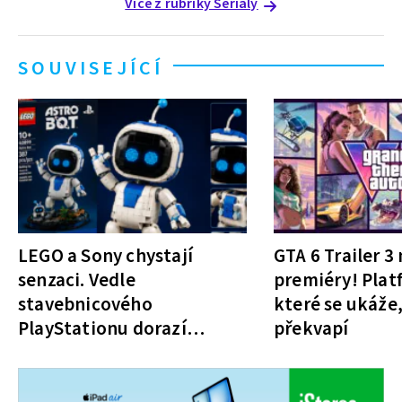
Více z rubriky Seriály
SOUVISEJÍCÍ
LEGO a Sony chystají
GTA 6 Trailer 
senzaci. Vedle
premiéry! Plat
stavebnicového
které se ukáže,
PlayStationu dorazí
překvapí
i legendární Astro Bot
a bude zdarma