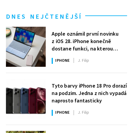
DNES NEJČTENĚJŠÍ
Apple oznámil první novinku
z iOS 28. iPhone konečně
dostane funkci, na kterou
uživatelé Windows čekají roky
IPHONE
J. Filip
Tyto barvy iPhone 18 Pro dorazí
na podzim. Jedna z nich vypadá
naprosto fantasticky
IPHONE
J. Filip