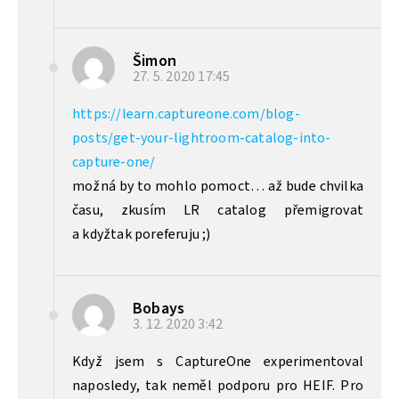
Šimon
27. 5. 2020
17:45
https://learn.captureone.com/blog-
posts/get-your-lightroom-catalog-into-
capture-one/
možná by to mohlo pomoct… až bude chvilka
času, zkusím LR catalog přemigrovat
a kdyžtak poreferuju ;)
Bobays
3. 12. 2020
3:42
Když jsem s CaptureOne experimentoval
naposledy, tak neměl podporu pro HEIF. Pro