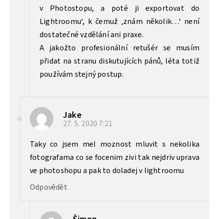
v Photostopu, a poté ji exportovat do
Lightroomu‘, k čemuž ‚znám několik…‘ není
dostatečné vzdělání ani praxe.
A jakožto profesionální retušér se musím
přidat na stranu diskutujících pánů, léta totiž
používám stejný postup.
Jake
27. 5. 2020
7:21
Taky co jsem mel moznost mluvit s nekolika
fotografama co se focenim zivi tak nejdriv uprava
ve photoshopu a pak to doladej v lightroomu
Odpovědět