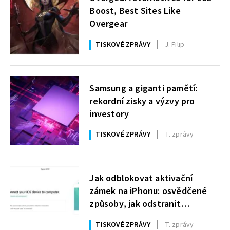
Boost, Best Sites Like
Overgear
TISKOVÉ ZPRÁVY
J. Filip
Samsung a giganti pamětí:
rekordní zisky a výzvy pro
investory
TISKOVÉ ZPRÁVY
T. zprávy
Jak odblokovat aktivační
zámek na iPhonu: osvědčené
způsoby, jak odstranit
Activation Lock
TISKOVÉ ZPRÁVY
T. zprávy