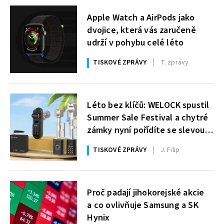
Apple Watch a AirPods jako
dvojice, která vás zaručeně
udrží v pohybu celé léto
TISKOVÉ ZPRÁVY
T. zprávy
Léto bez klíčů: WELOCK spustil
Summer Sale Festival a chytré
zámky nyní pořídíte se slevou
až 63 €
TISKOVÉ ZPRÁVY
J. Filip
Proč padají jihokorejské akcie
a co ovlivňuje Samsung a SK
Hynix