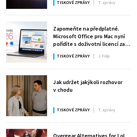
TISKOVÉ ZPRÁVY
T. zprávy
Zapomeňte na předplatné.
Microsoft Office pro Mac nyní
pořídíte s doživotní licencí za
49,99 €
TISKOVÉ ZPRÁVY
J. Filip
Jak udržet jakýkoli rozhovor
v chodu
TISKOVÉ ZPRÁVY
T. zprávy
Overgear Alternatives for LoL