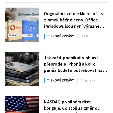
Originální licence Microsoft za
zlomek běžné ceny. Office
i Windows jsou nyní výrazně
zlevněné
TISKOVÉ ZPRÁVY
J. Filip
Jak začít podnikat v oblasti
přeprodeje iPhonů a kolik
peněz budete potřebovat na
začátek?
TISKOVÉ ZPRÁVY
T. zprávy
NASDAQ po silném růstu
koriguje. Co stojí za změnou