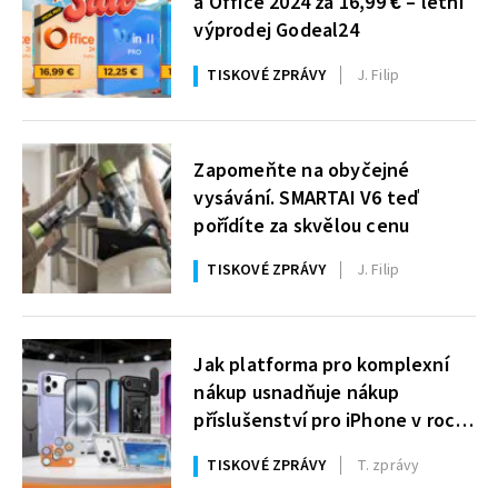
a Office 2024 za 16,99 € – letní
výprodej Godeal24
TISKOVÉ ZPRÁVY
J. Filip
Zapomeňte na obyčejné
vysávání. SMARTAI V6 teď
pořídíte za skvělou cenu
TISKOVÉ ZPRÁVY
J. Filip
Jak platforma pro komplexní
nákup usnadňuje nákup
příslušenství pro iPhone v roce
2026
TISKOVÉ ZPRÁVY
T. zprávy