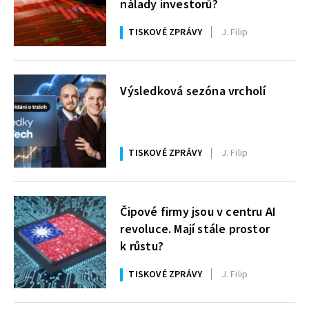
nálady investorů?
TISKOVÉ ZPRÁVY
J. Filip
Výsledková sezóna vrcholí
TISKOVÉ ZPRÁVY
J. Filip
Čipové firmy jsou v centru AI
revoluce. Mají stále prostor
k růstu?
TISKOVÉ ZPRÁVY
J. Filip