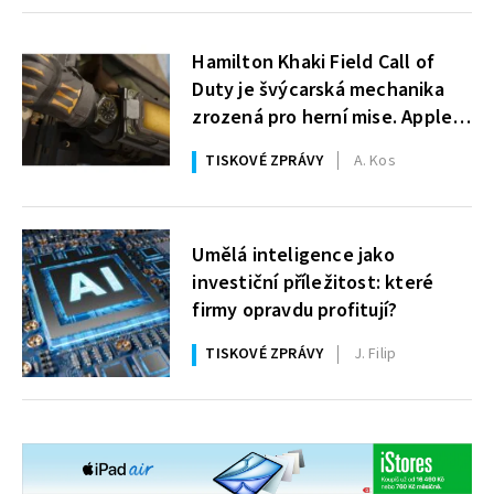
Hamilton Khaki Field Call of
Duty je švýcarská mechanika
zrozená pro herní mise. Apple
Watch strčí do kapsy
TISKOVÉ ZPRÁVY
A. Kos
Umělá inteligence jako
investiční příležitost: které
firmy opravdu profitují?
TISKOVÉ ZPRÁVY
J. Filip