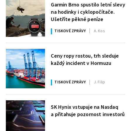
Garmin Brno spustilo letní slevy
na hodinky i cyklopočítače.
Ušetříte pěkné peníze
TISKOVÉ ZPRÁVY
A. Kos
Ceny ropy rostou, trh sleduje
každý incident v Hormuzu
TISKOVÉ ZPRÁVY
J. Filip
SK Hynix vstupuje na Nasdaq
a přitahuje pozornost investorů