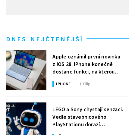
DNES NEJČTENĚJŠÍ
Apple oznámil první novinku
z iOS 28. iPhone konečně
dostane funkci, na kterou
uživatelé Windows čekají roky
IPHONE
J. Filip
LEGO a Sony chystají senzaci.
Vedle stavebnicového
PlayStationu dorazí
i legendární Astro Bot a bude