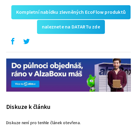
Kompletní nabídku zlevněných EcoFlow produktů
naleznete na DATARTu zde
Diskuze k článku
Diskuze není pro tenhle článek otevřena.