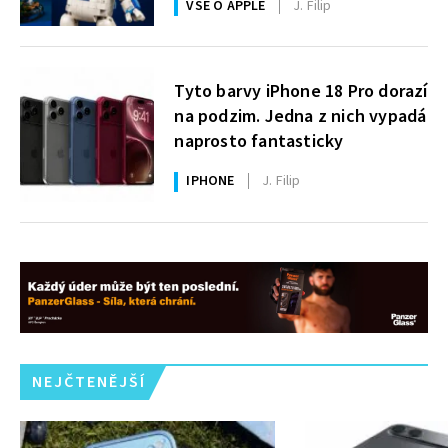
VŠE O APPLE
J. Filip
zdarma
Tyto barvy iPhone 18 Pro dorazí
na podzim. Jedna z nich vypadá
naprosto fantasticky
IPHONE
J. Filip
NEJČTENĚJŠÍ