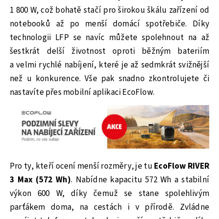
1 800 W, což bohatě stačí pro širokou škálu zařízení od
notebooků až po menší domácí spotřebiče. Díky
technologii LFP se navíc můžete spolehnout na až
šestkrát delší životnost oproti běžným bateriím
a velmi rychlé nabíjení, které je až sedmkrát svižnější
než u konkurence. Vše pak snadno zkontrolujete či
nastavíte přes mobilní aplikaci EcoFlow.
Pro ty, kteří ocení menší rozměry, je tu
EcoFlow RIVER
3 Max (572 Wh)
. Nabídne kapacitu 572 Wh a stabilní
výkon 600 W, díky čemuž se stane spolehlivým
parťákem doma, na cestách i v přírodě. Zvládne