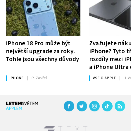
iPhone 18 Pro může být
Zvažujete nák
největší upgrade za roky.
iPhone? Tyto tř
Tohle jsou všechny důvody
rozdíly mezi i
a iPhone Ultra 
rozhodnutí
IPHONE
R. Zavřel
VŠE O APPLE
J. V