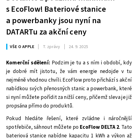
s EcoFlow! Bateriové stanice
a powerbanky jsou nyní na
DATARTu za akční ceny
VŠE O APPLE
T. zprávy
24. 9. 2025
Komerční sdělení:
Podzim je tu a s ním i období, kdy
je dobré mít jistotu, že vám energie nedojde v tu
nejméně vhodnou chvíli. EcoFlow proto přichází s akční
nabídkou svých přenosných stanic a powerbank, které
si nyní můžete pořídit za nižší ceny, přičemž sleva je již
propsána přímo do produktů.
Pokud hledáte řešení, které zvládne i náročnější
spotřebiče, sáhnout můžete po
EcoFlow DELTA 2
. Tato
bateriová stanice nabídne kapacitu 1 kWh a výkon až