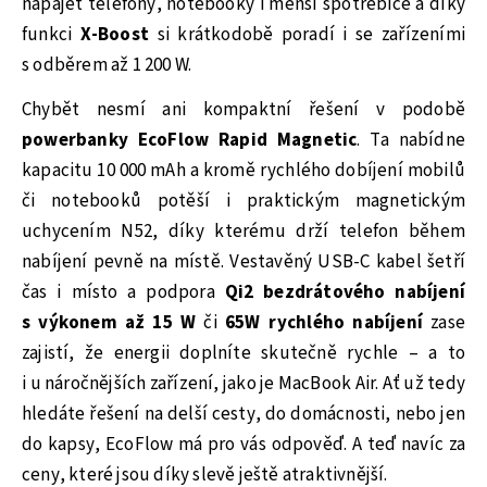
napájet telefony, notebooky i menší spotřebiče a díky
funkci
X-Boost
si krátkodobě poradí i se zařízeními
s odběrem až 1 200 W.
Chybět nesmí ani kompaktní řešení v podobě
powerbanky EcoFlow Rapid Magnetic
. Ta nabídne
kapacitu 10 000 mAh a kromě rychlého dobíjení mobilů
či notebooků potěší i praktickým magnetickým
uchycením N52, díky kterému drží telefon během
nabíjení pevně na místě. Vestavěný USB-C kabel šetří
čas i místo a podpora
Qi2 bezdrátového nabíjení
s výkonem až 15 W
či
65W rychlého nabíjení
zase
zajistí, že energii doplníte skutečně rychle – a to
i u náročnějších zařízení, jako je MacBook Air. Ať už tedy
hledáte řešení na delší cesty, do domácnosti, nebo jen
do kapsy, EcoFlow má pro vás odpověď. A teď navíc za
ceny, které jsou díky slevě ještě atraktivnější.