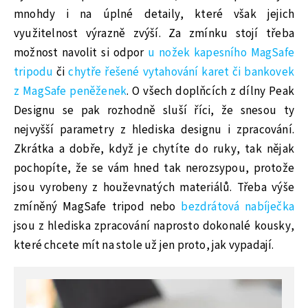
mnohdy i na úplné detaily, které však jejich
využitelnost výrazně zvýší. Za zmínku stojí třeba
možnost navolit si odpor
u nožek kapesního MagSafe
tripodu
či
chytře řešené vytahování karet či bankovek
z MagSafe peněženek
. O všech doplňcích z dílny Peak
Designu se pak rozhodně sluší říci, že snesou ty
nejvyšší parametry z hlediska designu i zpracování.
Zkrátka a dobře, když je chytíte do ruky, tak nějak
pochopíte, že se vám hned tak nerozsypou, protože
jsou vyrobeny z houževnatých materiálů. Třeba výše
zmíněný MagSafe tripod nebo
bezdrátová nabíječka
jsou z hlediska zpracování naprosto dokonalé kousky,
které chcete mít na stole už jen proto, jak vypadají.