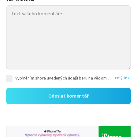
celý text
Vyplněním shora uvedených údajů beru na vědomí, že společnost TEXT FACTORY s.r.o., sídlem Brno, Durďákova 336/29, Černá Pole, PSČ: 613 00, IČ: 06157831, zapsané u Krajského soudu v Brně, oddíl C, vložka 100399, bude zpracovávat mé osobní údaje uvedené v rámci mnou vyplněného registračního formuláře na základě oprávněných zájmů TEXT FACTORY s.r.o. dle čl. 6 odst. 1 písm. f) GDPR a pro splnění právních povinností (čl. 6 odst. 1 písm. c) GDPR), a to pro tyto účely: nezbytnost zajistit oprávnění návštěvníka webových stránek provozovaných společností TEXT FACTORY s.r.o. přispívat aktivně ke zveřejněným článkům nebo v rámci diskusních fór a výkon práv TEXT FACTORY s.r.o. jako administrátora těchto diskusních fór. Více informací o zpracování osobních údajů a právech lze nalézt v