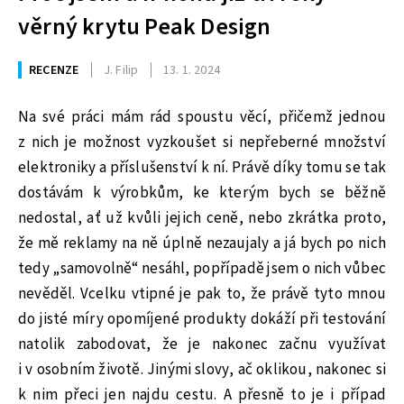
věrný krytu Peak Design
RECENZE
J. Filip
13. 1. 2024
Na své práci mám rád spoustu věcí, přičemž jednou
z nich je možnost vyzkoušet si nepřeberné množství
elektroniky a příslušenství k ní. Právě díky tomu se tak
dostávám k výrobkům, ke kterým bych se běžně
nedostal, ať už kvůli jejich ceně, nebo zkrátka proto,
že mě reklamy na ně úplně nezaujaly a já bych po nich
tedy „samovolně“ nesáhl, popřípadě jsem o nich vůbec
nevěděl. Vcelku vtipné je pak to, že právě tyto mnou
do jisté míry opomíjené produkty dokáží při testování
natolik zabodovat, že je nakonec začnu využívat
i v osobním životě. Jinými slovy, ač oklikou, nakonec si
k nim přeci jen najdu cestu. A přesně to je i případ