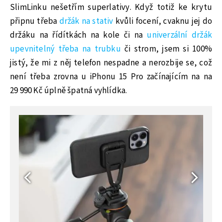
SlimLinku nešetřím superlativy. Když totiž ke krytu
připnu třeba
držák na stativ
kvůli focení, cvaknu jej do
držáku na řídítkách na kole či na
univerzální držák
upevnitelný třeba na trubku
či strom, jsem si 100%
jistý, že mi z něj telefon nespadne a nerozbije se, což
není třeba zrovna u iPhonu 15 Pro začínajícím na na
29 990 Kč úplně špatná vyhlídka.