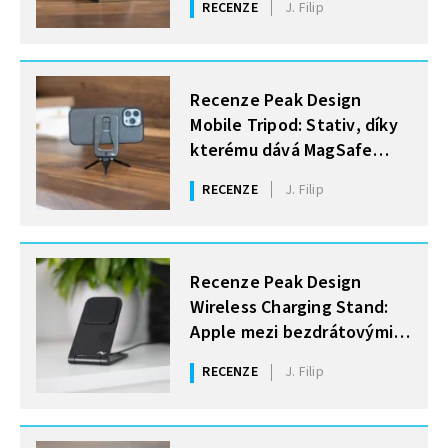
RECENZE
J. Filip
MOHLO BY VÁS ZAJÍMAT
Recenze Peak Design
Mobile Tripod: Stativ, díky
kterému dává MagSafe
u iPhonů konečně smysl
RECENZE
J. Filip
MOHLO BY VÁS ZAJÍMAT
Recenze Peak Design
Wireless Charging Stand:
Apple mezi bezdrátovými
nabíječkami
RECENZE
J. Filip
MOHLO BY VÁS ZAJÍMAT