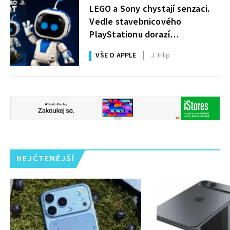
LEGO a Sony chystají senzaci.
Vedle stavebnicového
PlayStationu dorazí
i legendární Astro Bot a bude
VŠE O APPLE
J. Filip
zdarma
NEJČTENĚJŠÍ