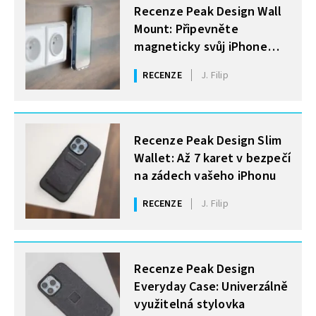
Recenze Peak Design Wall
Mount: Připevněte
magneticky svůj iPhone
kamkoliv
RECENZE
J. Filip
MOHLO BY VÁS ZAJÍMAT
Recenze Peak Design Slim
Wallet: Až 7 karet v bezpečí
na zádech vašeho iPhonu
RECENZE
J. Filip
MOHLO BY VÁS ZAJÍMAT
Recenze Peak Design
Everyday Case: Univerzálně
využitelná stylovka