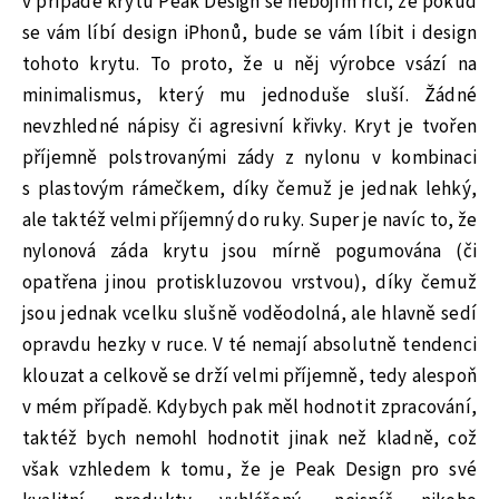
v případě krytu Peak Design se nebojím říci, že pokud
se vám líbí design iPhonů, bude se vám líbit i design
tohoto krytu. To proto, že u něj výrobce vsází na
minimalismus, který mu jednoduše sluší. Žádné
nevzhledné nápisy či agresivní křivky. Kryt je tvořen
příjemně polstrovanými zády z nylonu v kombinaci
s plastovým rámečkem, díky čemuž je jednak lehký,
ale taktéž velmi příjemný do ruky. Super je navíc to, že
nylonová záda krytu jsou mírně pogumována (či
opatřena jinou protiskluzovou vrstvou), díky čemuž
jsou jednak vcelku slušně voděodolná, ale hlavně sedí
opravdu hezky v ruce. V té nemají absolutně tendenci
klouzat a celkově se drží velmi příjemně, tedy alespoň
v mém případě. Kdybych pak měl hodnotit zpracování,
taktéž bych nemohl hodnotit jinak než kladně, což
však vzhledem k tomu, že je Peak Design pro své