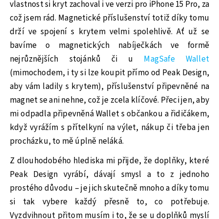
vlastnost si kryt zachoval i ve verzi pro iPhone 15 Pro, za
což jsem rád. Magnetické příslušenství totiž díky tomu
drží ve spojení s krytem velmi spolehlivě. Ať už se
bavíme o magnetických nabíječkách ve formě
nejrůznějších stojánků či u
MagSafe Wallet
(mimochodem, i ty si lze koupit přímo od Peak Design,
aby vám ladily s krytem), příslušenství připevněné na
magnet se ani nehne, což je zcela klíčové. Přeci jen, aby
mi odpadla připevněná Wallet s občankou a řidičákem,
když vyrážím s přítelkyní na výlet, nákup či třeba jen
procházku, to mě úplně neláká.
Z dlouhodobého hlediska mi přijde, že doplňky, které
Peak Design vyrábí, dávají smysl a to z jednoho
prostého důvodu – je jich skutečně mnoho a díky tomu
si tak vybere každý přesně to, co potřebuje.
Vyzdvihnout přitom musím i to, že se u doplňků myslí