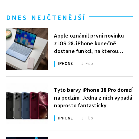
DNES NEJČTENĚJŠÍ
Apple oznámil první novinku
z iOS 28. iPhone konečně
dostane funkci, na kterou
uživatelé Windows čekají roky
IPHONE
J. Filip
Tyto barvy iPhone 18 Pro dorazí
na podzim. Jedna z nich vypadá
naprosto fantasticky
IPHONE
J. Filip