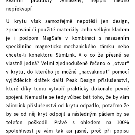
kvalitní produkty vyhlášený, nejspíš nikoho
nepřekvapí.
U krytu však samozřejmě nepotěší jen design,
zpracování či použité materiály. Jeho velkým kladem
je i podpora MagSafe v kombinaci s nasazením
speciálního magneticko-mechanického zámku nebo
chcete-li konektoru SlimLink. A o co že přesně se
vlastně jedná? Velmi zjednodušeně řečeno o „otvor“
v krytu, do kterého je možné „nacvaknout“ pomocí
vyjížděcích drážek další Peak Design příslušenství,
které díky tomu vytvoří prakticky dokonale pevné
spojení. Nemusíte se tedy vůbec bát toho, že by vám
SlimLink příslušenství od krytu odpadlo, potažmo že
by se od něj kryt odpojil a následným pádem by se
telefon poškodil. Právě s ohledem na 100%
spolehlivost je vám tak asi jasné, proč při popisu