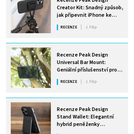
Recenze Peak Design
Creator Kit: Snadný způsob,
jak připevnit iPhone ke
stativu, helmě či držáku
RECENZE
J. Filip
MOHLO BY VÁS ZAJÍMAT
Recenze Peak Design
Universal Bar Mount:
Geniální příslušenství pro
přichycení iPhonu (téměř)
RECENZE
J. Filip
kamkoliv
MOHLO BY VÁS ZAJÍMAT
Recenze Peak Design
Stand Wallet: Elegantní
hybrid peněženky
a stojánku