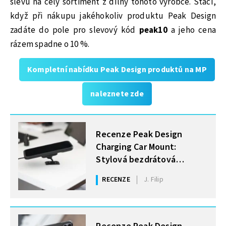
slevu na celý sortiment z dílny tohoto výrobce. Stačí,
když při nákupu jakéhokoliv produktu Peak Design
zadáte do pole pro slevový kód
peak10
a jeho cena
rázem spadne o 10 %.
Kompletní nabídku Peak Design produktů na MP
naleznete zde
MOHLO BY VÁS ZAJÍMAT
Recenze Peak Design
Charging Car Mount:
Stylová bezdrátová
nabíječka do auta
RECENZE
J. Filip
MOHLO BY VÁS ZAJÍMAT