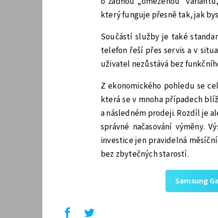
o žádnou „omezenou“ variantu
který funguje přesně tak, jak bys
Součástí služby je také standar
telefon řeší přes servis a v situ
uživatel nezůstává bez funkčníh
Z ekonomického pohledu se celk
která se v mnoha případech blí
a následném prodeji. Rozdíl je a
správné načasování výměny. V
investice jen pravidelná měsíčn
bez zbytečných starostí.
Samsung Gal