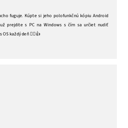
ucho fuguje. Kúpte si jeho polofunkčnú kópiu Android
už prejdite s PC na Windows s čím sa určiet nudiť
 OS každý deň 🤦‍♂️👍