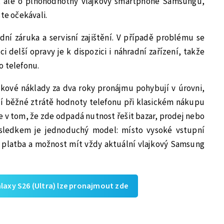
, ale o plnohodnotný vlajkový smartphone Samsungu,
te očekávali.
dní záruka a servisní zajištění. V případě problému se
aci delší opravy je k dispozici i náhradní zařízení, takže
o telefonu.
ové náklady za dva roky pronájmu pohybují v úrovni,
ží běžné ztrátě hodnoty telefonu při klasickém nákupu
le v tom, že zde odpadá nutnost řešit bazar, prodej nebo
ýsledkem je jednoduchý model: místo vysoké vstupní
í platba a možnost mít vždy aktuální vlajkový Samsung
axy S26 (Ultra) lze pronajmout zde