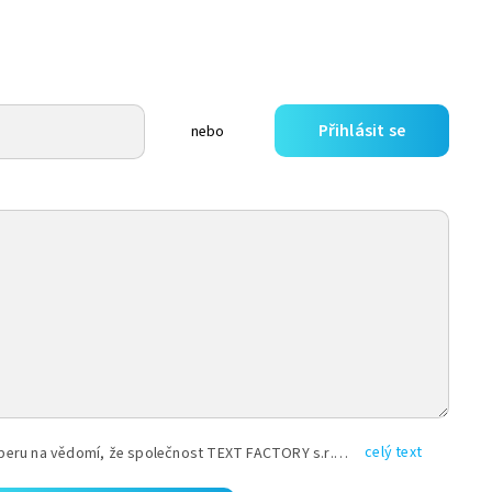
Přihlásit se
nebo
celý text
Vyplněním shora uvedených údajů beru na vědomí, že společnost TEXT FACTORY s.r.o., sídlem Brno, Durďákova 336/29, Černá Pole, PSČ: 613 00, IČ: 06157831, zapsané u Krajského soudu v Brně, oddíl C, vložka 100399, bude zpracovávat mé osobní údaje uvedené v rámci mnou vyplněného registračního formuláře na základě oprávněných zájmů TEXT FACTORY s.r.o. dle čl. 6 odst. 1 písm. f) GDPR a pro splnění právních povinností (čl. 6 odst. 1 písm. c) GDPR), a to pro tyto účely: nezbytnost zajistit oprávnění návštěvníka webových stránek provozovaných společností TEXT FACTORY s.r.o. přispívat aktivně ke zveřejněným článkům nebo v rámci diskusních fór a výkon práv TEXT FACTORY s.r.o. jako administrátora těchto diskusních fór. Více informací o zpracování osobních údajů a právech lze nalézt v