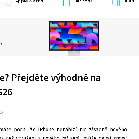
Apple Watch
AirPods
iPad
e? Přejděte výhodně na
S26
26
máte pocit, že iPhone nenabízí nic zásadně nového
ina než vzrušení z nového zařízení, může dávat smysl