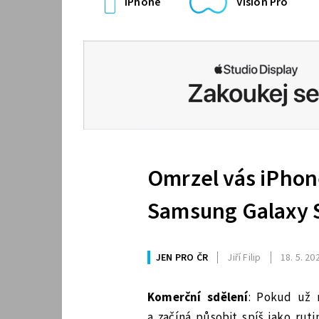
iPhone
Vision Pro
Omrzel vás iPhon
Samsung Galaxy 
JEN PRO ČR
Jiří Filip
18. 5. 20
Komerční sdělení
: Pokud už 
a začíná působit spíš jako rut