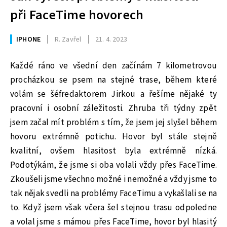
při FaceTime hovorech
IPHONE
R. Zavřel
21. 4. 2023
Každé ráno ve všední den začínám 7 kilometrovou
procházkou se psem na stejné trase, během které
volám se šéfredaktorem Jirkou a řešíme nějaké ty
pracovní i osobní záležitosti. Zhruba tři týdny zpět
jsem začal mít problém s tím, že jsem jej slyšel během
hovoru extrémně potichu. Hovor byl stále stejně
kvalitní, ovšem hlasitost byla extrémně nízká.
Podotýkám, že jsme si oba volali vždy přes FaceTime.
Zkoušeli jsme všechno možné i nemožné a vždy jsme to
tak nějak svedli na problémy FaceTimu a vykašlali se na
to. Když jsem však včera šel stejnou trasu odpoledne
a volal jsme s mámou přes FaceTime, hovor byl hlasitý