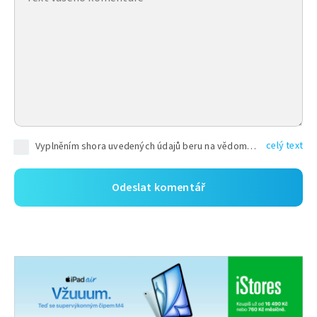
celý text
Vyplněním shora uvedených údajů beru na vědomí, že společnost TEXT FACTORY s.r.o., sídlem Brno, Durďákova 336/29, Černá Pole, PSČ: 613 00, IČ: 06157831, zapsané u Krajského soudu v Brně, oddíl C, vložka 100399, bude zpracovávat mé osobní údaje uvedené v rámci mnou vyplněného registračního formuláře na základě oprávněných zájmů TEXT FACTORY s.r.o. dle čl. 6 odst. 1 písm. f) GDPR a pro splnění právních povinností (čl. 6 odst. 1 písm. c) GDPR), a to pro tyto účely: nezbytnost zajistit oprávnění návštěvníka webových stránek provozovaných společností TEXT FACTORY s.r.o. přispívat aktivně ke zveřejněným článkům nebo v rámci diskusních fór a výkon práv TEXT FACTORY s.r.o. jako administrátora těchto diskusních fór. Více informací o zpracování osobních údajů a právech lze nalézt v