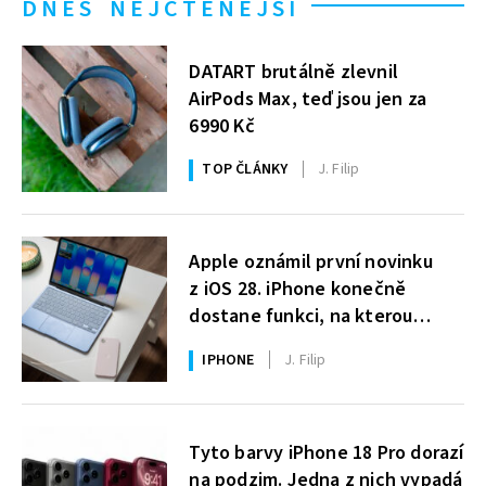
DNES NEJČTENĚJŠÍ
DATART brutálně zlevnil
AirPods Max, teď jsou jen za
6990 Kč
TOP ČLÁNKY
J. Filip
Apple oznámil první novinku
z iOS 28. iPhone konečně
dostane funkci, na kterou
uživatelé Windows čekají roky
IPHONE
J. Filip
Tyto barvy iPhone 18 Pro dorazí
na podzim. Jedna z nich vypadá