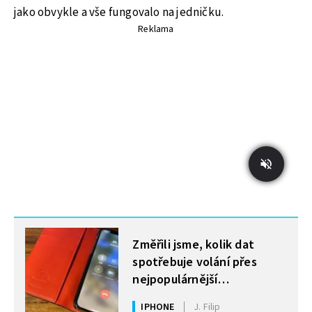
jako obvykle a vše fungovalo na jedničku.
Reklama
MOHLO BY VÁS ZAJÍMAT
Změřili jsme, kolik dat
spotřebuje volání přes
nejpopulárnější
komunikační aplikace
IPHONE
J. Filip