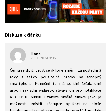
Diskuze k článku
Hans
28. 7. 2024
9:35
Čemu se divit, vždyť se iPhone změnil za poslední 3
roky z těžko použitelné hračky na schopný
smartphone. Konečně to má solidní foťák, umí
aspoň základní widgety, always on pro notifikace
a s iOS18 budou i takové skvělé funkce jako je
možnost umístit zástupce aplikaci na ploše
k dolnímu okraji obrazovky, nebo prostě tam, kde