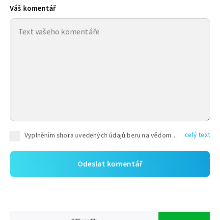
Váš komentář
celý text
Vyplněním shora uvedených údajů beru na vědomí, že společnost TEXT FACTORY s.r.o., sídlem Brno, Durďákova 336/29, Černá Pole, PSČ: 613 00, IČ: 06157831, zapsané u Krajského soudu v Brně, oddíl C, vložka 100399, bude zpracovávat mé osobní údaje uvedené v rámci mnou vyplněného registračního formuláře na základě oprávněných zájmů TEXT FACTORY s.r.o. dle čl. 6 odst. 1 písm. f) GDPR a pro splnění právních povinností (čl. 6 odst. 1 písm. c) GDPR), a to pro tyto účely: nezbytnost zajistit oprávnění návštěvníka webových stránek provozovaných společností TEXT FACTORY s.r.o. přispívat aktivně ke zveřejněným článkům nebo v rámci diskusních fór a výkon práv TEXT FACTORY s.r.o. jako administrátora těchto diskusních fór. Více informací o zpracování osobních údajů a právech lze nalézt v