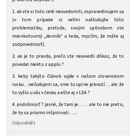
1. ak ste si toto celé neuvedomili, ospravedlnujem sa
(v tom prípade si veľmi naštudujte túto
problematiku, pretože, svojim spôsobom ste
mienkotovrný „denník“ a teda, myslím, že máte aj
zodpovednosť).
2. ak je to pravda, prečo ste neuviedli dôkaz, že to
povedal niekto z applu ?
3. keby takýto článok vyjde v našom slovenskom
rusku…nečudujem sa, sme tu uplne jebnutí… ale že
to vyšlo u vás v česku a ešte aj v LSA ?
4. podobnosť ? jasné, že tam je…… ale to nie preto,
že by sa priamo inšpirovali …..
Odpovědět