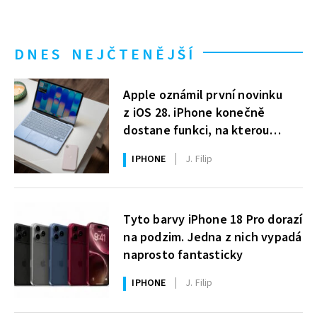
DNES NEJČTENĚJŠÍ
Apple oznámil první novinku
z iOS 28. iPhone konečně
dostane funkci, na kterou
uživatelé Windows čekají roky
IPHONE
J. Filip
Tyto barvy iPhone 18 Pro dorazí
na podzim. Jedna z nich vypadá
naprosto fantasticky
IPHONE
J. Filip