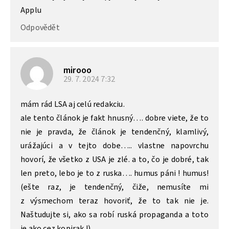
Applu
Odpovědět
mirooo
29. 7. 2024
7:32
mám rád LSA aj celú redakciu.
ale tento článok je fakt hnusný…. dobre viete, že to
nie je pravda, že článok je tendenčný, klamlivý,
urážajúci a v tejto dobe….. vlastne napovrchu
hovorí, že všetko z USA je zlé. a to, čo je dobré, tak
len preto, lebo je to z ruska…. humus páni ! humus!
(ešte raz, je tendenčný, čiže, nemusíte mi
z výsmechom teraz hovoriť, že to tak nie je.
Naštudujte si, ako sa robí ruská propaganda a toto
je ako cez kopirak !)