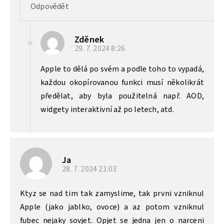
Odpovědět
Zděnek
29. 7. 2024
8:26
Apple to dělá po svém a podle toho to vypadá,
každou okopírovanou funkci musí několikrát
předělat, aby byla použitelná např. AOD,
widgety interaktivní až po letech, atd.
Ja
28. 7. 2024
21:03
Ktyz se nad tim tak zamyslime, tak prvni vzniknul
Apple (jako jablko, ovoce) a az potom vzniknul
fubec nejaky sovjet. Opjet se jedna jen o narceni