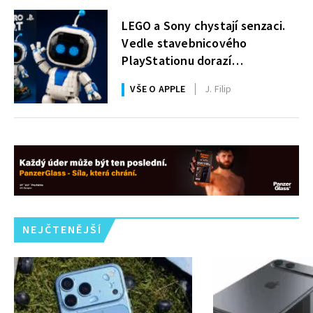
LEGO a Sony chystají senzaci.
Vedle stavebnicového
PlayStationu dorazí
i legendární Astro Bot a bude
VŠE O APPLE
J. Filip
zdarma
NEJČTENĚJŠÍ