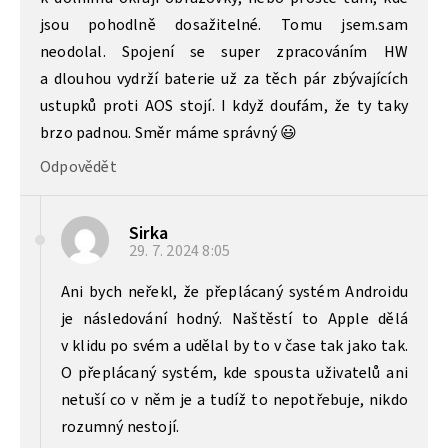
jsou pohodlně dosažitelné. Tomu jsem.sam
neodolal. Spojení se super zpracováním HW
a dlouhou vydrží baterie už za těch pár zbývajících
ustupků proti AOS stojí. I když doufám, že ty taky
brzo padnou. Směr máme správný 😃
Odpovědět
Sirka
29. 7. 2024
8:05
Ani bych neřekl, že přeplácaný systém Androidu
je následování hodný. Naštěstí to Apple dělá
v klidu po svém a udělal by to v čase tak jako tak.
O přeplácaný systém, kde spousta uživatelů ani
netuší co v něm je a tudíž to nepotřebuje, nikdo
rozumný nestojí.