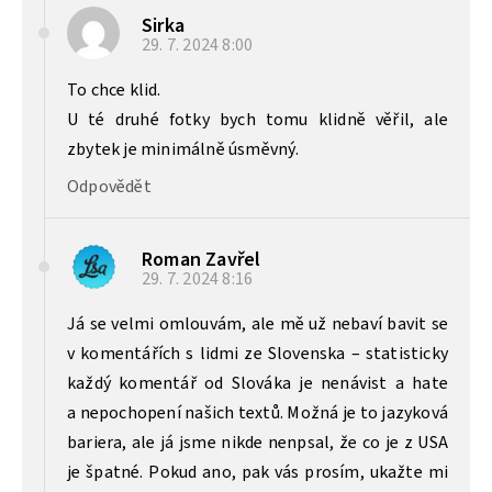
Sirka
29. 7. 2024
8:00
To chce klid.
U té druhé fotky bych tomu klidně věřil, ale
zbytek je minimálně úsměvný.
Odpovědět
Roman Zavřel
29. 7. 2024
8:16
Já se velmi omlouvám, ale mě už nebaví bavit se
v komentářích s lidmi ze Slovenska – statisticky
každý komentář od Slováka je nenávist a hate
a nepochopení našich textů. Možná je to jazyková
bariera, ale já jsme nikde nenpsal, že co je z USA
je špatné. Pokud ano, pak vás prosím, ukažte mi