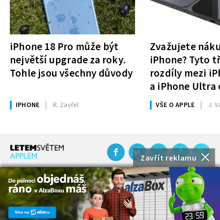
iPhone 18 Pro může být
Zvažujete nák
největší upgrade za roky.
iPhone? Tyto tř
Tohle jsou všechny důvody
rozdíly mezi i
a iPhone Ultra 
rozhodnutí
IPHONE
R. Zavřel
VŠE O APPLE
J. V
Zavřít reklamu