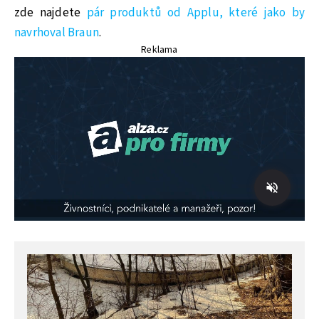
zde najdete
pár produktů od Applu, které jako by
navrhoval Braun
.
Reklama