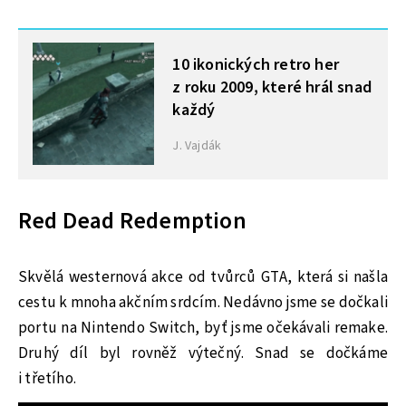
MOHLO BY VÁS ZAJÍMAT
10 ikonických retro her
z roku 2009, které hrál snad
každý
J. Vajdák
Red Dead Redemption
Skvělá westernová akce od tvůrců GTA, která si našla
cestu k mnoha akčním srdcím. Nedávno jsme se dočkali
portu na Nintendo Switch, byť jsme očekávali remake.
Druhý díl byl rovněž výtečný. Snad se dočkáme
i třetího.