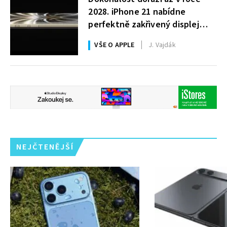
2028. iPhone 21 nabídne
perfektně zakřivený displej
i 200MPx foťák
VŠE O APPLE
J. Vajdák
NEJČTENĚJŠÍ