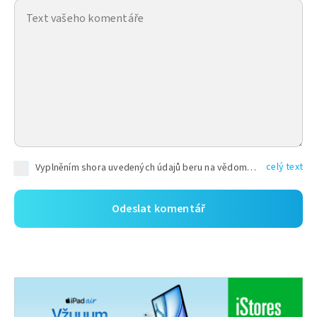
celý text
Vyplněním shora uvedených údajů beru na vědomí, že společnost TEXT FACTORY s.r.o., sídlem Brno, Durďákova 336/29, Černá Pole, PSČ: 613 00, IČ: 06157831, zapsané u Krajského soudu v Brně, oddíl C, vložka 100399, bude zpracovávat mé osobní údaje uvedené v rámci mnou vyplněného registračního formuláře na základě oprávněných zájmů TEXT FACTORY s.r.o. dle čl. 6 odst. 1 písm. f) GDPR a pro splnění právních povinností (čl. 6 odst. 1 písm. c) GDPR), a to pro tyto účely: nezbytnost zajistit oprávnění návštěvníka webových stránek provozovaných společností TEXT FACTORY s.r.o. přispívat aktivně ke zveřejněným článkům nebo v rámci diskusních fór a výkon práv TEXT FACTORY s.r.o. jako administrátora těchto diskusních fór. Více informací o zpracování osobních údajů a právech lze nalézt v