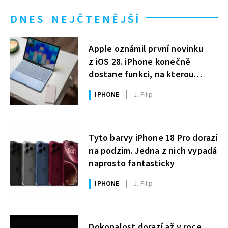
DNES NEJČTENĚJŠÍ
Apple oznámil první novinku
z iOS 28. iPhone konečně
dostane funkci, na kterou
uživatelé Windows čekají roky
IPHONE
J. Filip
Tyto barvy iPhone 18 Pro dorazí
na podzim. Jedna z nich vypadá
naprosto fantasticky
IPHONE
J. Filip
Dokonalost dorazí až v roce