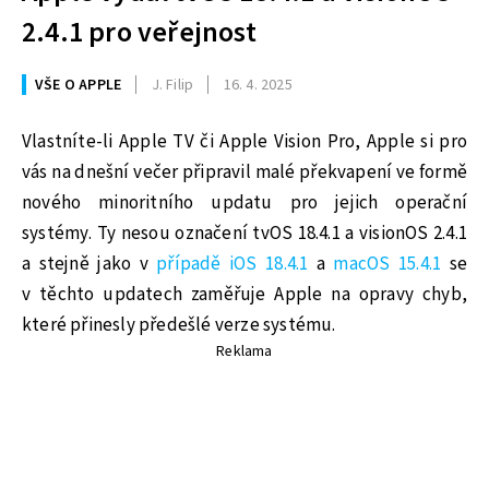
2.4.1 pro veřejnost
VŠE O APPLE
J. Filip
16. 4. 2025
Vlastníte-li Apple TV či Apple Vision Pro, Apple si pro
vás na dnešní večer připravil malé překvapení ve formě
nového minoritního updatu pro jejich operační
systémy. Ty nesou označení tvOS 18.4.1 a visionOS 2.4.1
a stejně jako v
případě iOS 18.4.1
a
macOS 15.4.1
se
v těchto updatech zaměřuje Apple na opravy chyb,
které přinesly předešlé verze systému.
Reklama