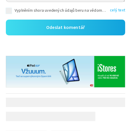
celý text
Vyplněním shora uvedených údajů beru na vědomí, že společnost TEXT FACTORY s.r.o., sídlem Brno, Durďákova 336/29, Černá Pole, PSČ: 613 00, IČ: 06157831, zapsané u Krajského soudu v Brně, oddíl C, vložka 100399, bude zpracovávat mé osobní údaje uvedené v rámci mnou vyplněného registračního formuláře na základě oprávněných zájmů TEXT FACTORY s.r.o. dle čl. 6 odst. 1 písm. f) GDPR a pro splnění právních povinností (čl. 6 odst. 1 písm. c) GDPR), a to pro tyto účely: nezbytnost zajistit oprávnění návštěvníka webových stránek provozovaných společností TEXT FACTORY s.r.o. přispívat aktivně ke zveřejněným článkům nebo v rámci diskusních fór a výkon práv TEXT FACTORY s.r.o. jako administrátora těchto diskusních fór. Více informací o zpracování osobních údajů a právech lze nalézt v