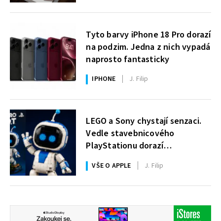
Tyto barvy iPhone 18 Pro dorazí
na podzim. Jedna z nich vypadá
naprosto fantasticky
IPHONE
J. Filip
LEGO a Sony chystají senzaci.
Vedle stavebnicového
PlayStationu dorazí
i legendární Astro Bot a bude
VŠE O APPLE
J. Filip
zdarma