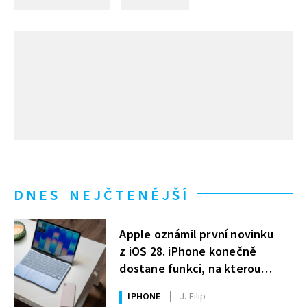
DNES NEJČTENĚJŠÍ
Apple oznámil první novinku
z iOS 28. iPhone konečně
dostane funkci, na kterou
uživatelé Windows čekají roky
IPHONE
J. Filip