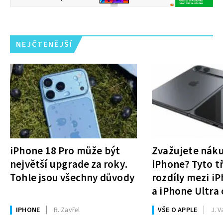
NEJČTENĚJŠÍ
iPhone 18 Pro může být
Zvažujete nák
největší upgrade za roky.
iPhone? Tyto tř
Tohle jsou všechny důvody
rozdíly mezi i
a iPhone Ultra 
rozhodnutí
IPHONE
R. Zavřel
VŠE O APPLE
J. V