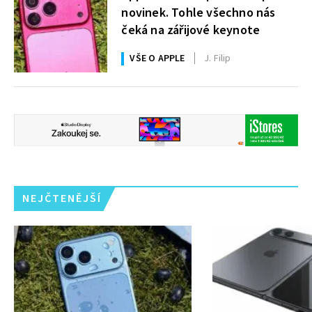
novinek. Tohle všechno nás
čeká na zářijové keynote
VŠE O APPLE
J. Filip
NEJČTENĚJŠÍ