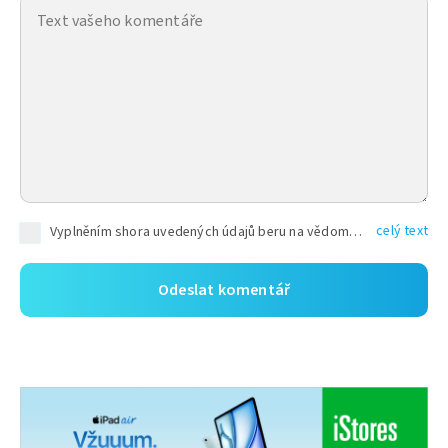
celý text
Vyplněním shora uvedených údajů beru na vědomí, že společnost TEXT FACTORY s.r.o., sídlem Brno, Durďákova 336/29, Černá Pole, PSČ: 613 00, IČ: 06157831, zapsané u Krajského soudu v Brně, oddíl C, vložka 100399, bude zpracovávat mé osobní údaje uvedené v rámci mnou vyplněného registračního formuláře na základě oprávněných zájmů TEXT FACTORY s.r.o. dle čl. 6 odst. 1 písm. f) GDPR a pro splnění právních povinností (čl. 6 odst. 1 písm. c) GDPR), a to pro tyto účely: nezbytnost zajistit oprávnění návštěvníka webových stránek provozovaných společností TEXT FACTORY s.r.o. přispívat aktivně ke zveřejněným článkům nebo v rámci diskusních fór a výkon práv TEXT FACTORY s.r.o. jako administrátora těchto diskusních fór. Více informací o zpracování osobních údajů a právech lze nalézt v