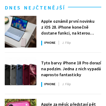
DNES NEJČTENĚJŠÍ
Apple oznámil první novinku
z iOS 28. iPhone konečně
dostane funkci, na kterou
uživatelé Windows čekají roky
IPHONE
J. Filip
Tyto barvy iPhone 18 Pro dorazí
na podzim. Jedna z nich vypadá
naprosto fantasticky
IPHONE
J. Filip
Apple za měsíc představí pět