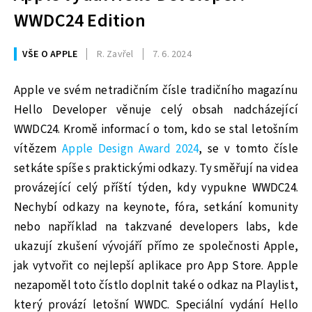
WWDC24 Edition
VŠE O APPLE
R. Zavřel
7. 6. 2024
Apple ve svém netradičním čísle tradičního magazínu
Hello Developer věnuje celý obsah nadcházející
WWDC24. Kromě informací o tom, kdo se stal letošním
vítězem
Apple Design Award 2024
, se v tomto čísle
setkáte spíše s praktickými odkazy. Ty směřují na videa
provázející celý příští týden, kdy vypukne WWDC24.
Nechybí odkazy na keynote, fóra, setkání komunity
nebo například na takzvané developers labs, kde
ukazují zkušení vývojáří přímo ze společnosti Apple,
jak vytvořit co nejlepší aplikace pro App Store. Apple
nezapoměl toto čístlo doplnit také o odkaz na Playlist,
který provází letošní WWDC. Speciální vydání Hello