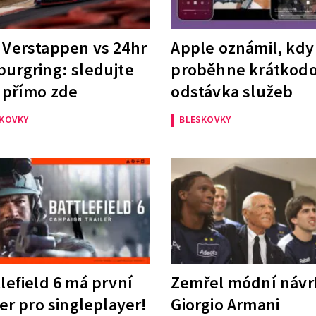
 Verstappen vs 24hr
Apple oznámil, kdy
burgring: sledujte
proběhne krátkod
 přímo zde
odstávka služeb
SKOVKY
BLESKOVKY
lefield 6 má první
Zemřel módní návr
ler pro singleplayer!
Giorgio Armani