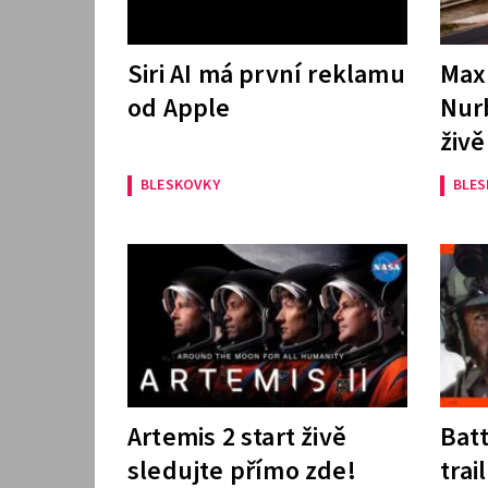
Siri AI má první reklamu
Max
od Apple
Nur
živě
BLESKOVKY
BLE
Artemis 2 start živě
Batt
sledujte přímo zde!
trai