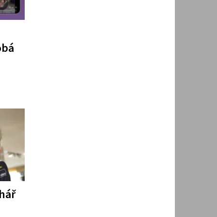
obá
hář