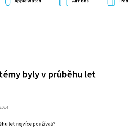
Apple Watch
AirPods
iPad
témy byly v průběhu let
 2024
hu let nejvíce používali?