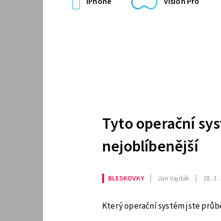
iPhone
Vision Pro
Tyto operační sys
nejoblíbenější
BLESKOVKY
Jan Vajdák
28. 3.
Který operační systém jste průbě