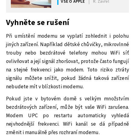
VŠE O APPLE
R. Zavřel
Vyhněte se rušení
Při umístění modemu se vyplatí zohlednit i polohu
jiných zařízení. Například dětské chůvičky, mikrovlnné
trouby nebo bezdrátové telefony mohou WiFi síť
ovlivňovat a její signál zhoršovat, protože často fungují
na stejné frekvenci jako modem. Toto riziko ztráty
signálu můžete snížit, pokud žádná taková zařízení
nebudete mít v blízkosti modemu.
Pokud jste v bytovém domě s velkým množstvím
bezdrátových zařízení, může být vaše WiFi zarušena.
Modem UPC po restartu automaticky vyhledá
nejvhodnější frekvenci. WiFi kanál se dá případně
změnit i manuálně přes rozhraní modemu.