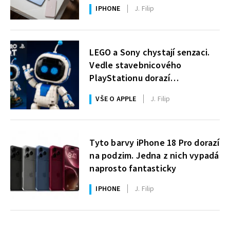
uživatelé Windows čekají roky
IPHONE
J. Filip
LEGO a Sony chystají senzaci.
Vedle stavebnicového
PlayStationu dorazí
i legendární Astro Bot a bude
VŠE O APPLE
J. Filip
zdarma
Tyto barvy iPhone 18 Pro dorazí
na podzim. Jedna z nich vypadá
naprosto fantasticky
IPHONE
J. Filip