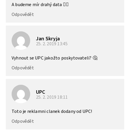
A budeme mír drahý data 🤦‍♂️
Odpovědět
Jan Skryja
25. 2. 2019
13:45
Vyhnout se UPC jakožto poskytovateli? 🤔
Odpovědět
UPC
25. 2. 2019
18:11
Toto je reklamni clanek dodany od UPC!
Odpovědět