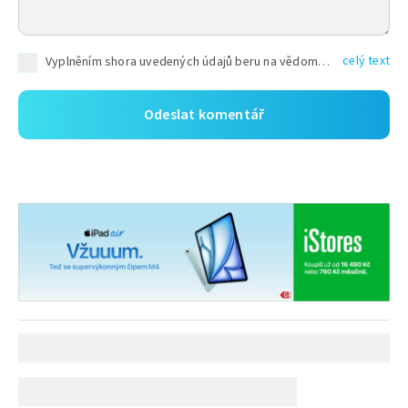
celý text
Vyplněním shora uvedených údajů beru na vědomí, že společnost TEXT FACTORY s.r.o., sídlem Brno, Durďákova 336/29, Černá Pole, PSČ: 613 00, IČ: 06157831, zapsané u Krajského soudu v Brně, oddíl C, vložka 100399, bude zpracovávat mé osobní údaje uvedené v rámci mnou vyplněného registračního formuláře na základě oprávněných zájmů TEXT FACTORY s.r.o. dle čl. 6 odst. 1 písm. f) GDPR a pro splnění právních povinností (čl. 6 odst. 1 písm. c) GDPR), a to pro tyto účely: nezbytnost zajistit oprávnění návštěvníka webových stránek provozovaných společností TEXT FACTORY s.r.o. přispívat aktivně ke zveřejněným článkům nebo v rámci diskusních fór a výkon práv TEXT FACTORY s.r.o. jako administrátora těchto diskusních fór. Více informací o zpracování osobních údajů a právech lze nalézt v