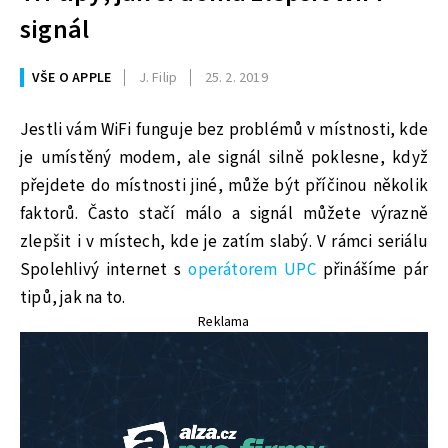
signál
VŠE O APPLE
J. Filip
25. 2. 2019
Jestli vám WiFi funguje bez problémů v místnosti, kde
je umístěný modem, ale signál silně poklesne, když
přejdete do místnosti jiné, může být příčinou několik
faktorů. Často stačí málo a signál můžete výrazně
zlepšit i v místech, kde je zatím slabý. V rámci seriálu
Spolehlivý internet s
operátorem UPC
přinášíme pár
tipů, jak na to.
Reklama