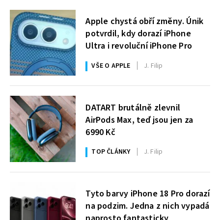
Apple chystá obří změny. Únik
potvrdil, kdy dorazí iPhone
Ultra i revoluční iPhone Pro
VŠE O APPLE
J. Filip
DATART brutálně zlevnil
AirPods Max, teď jsou jen za
6990 Kč
TOP ČLÁNKY
J. Filip
Tyto barvy iPhone 18 Pro dorazí
na podzim. Jedna z nich vypadá
naprosto fantasticky