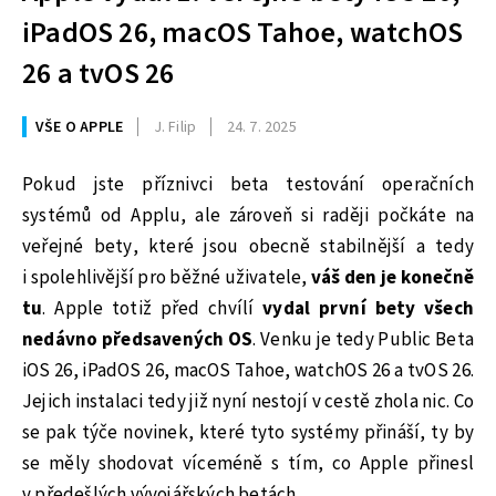
iPadOS 26, macOS Tahoe, watchOS
26 a tvOS 26
VŠE O APPLE
J. Filip
24. 7. 2025
Pokud jste příznivci beta testování operačních
systémů od Applu, ale zároveň si raději počkáte na
veřejné bety, které jsou obecně stabilnější a tedy
i spolehlivější pro běžné uživatele,
váš den je konečně
tu
. Apple totiž před chvílí
vydal první bety všech
nedávno předsavených OS
. Venku je tedy Public Beta
iOS 26, iPadOS 26, macOS Tahoe, watchOS 26 a tvOS 26.
Jejich instalaci tedy již nyní nestojí v cestě zhola nic. Co
se pak týče novinek, které tyto systémy přináší, ty by
se měly shodovat víceméně s tím, co Apple přinesl
v předešlých vývojářských betách.