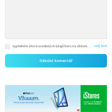
celý text
Vyplněním shora uvedených údajů beru na vědomí, že společnost TEXT FACTORY s.r.o., sídlem Brno, Durďákova 336/29, Černá Pole, PSČ: 613 00, IČ: 06157831, zapsané u Krajského soudu v Brně, oddíl C, vložka 100399, bude zpracovávat mé osobní údaje uvedené v rámci mnou vyplněného registračního formuláře na základě oprávněných zájmů TEXT FACTORY s.r.o. dle čl. 6 odst. 1 písm. f) GDPR a pro splnění právních povinností (čl. 6 odst. 1 písm. c) GDPR), a to pro tyto účely: nezbytnost zajistit oprávnění návštěvníka webových stránek provozovaných společností TEXT FACTORY s.r.o. přispívat aktivně ke zveřejněným článkům nebo v rámci diskusních fór a výkon práv TEXT FACTORY s.r.o. jako administrátora těchto diskusních fór. Více informací o zpracování osobních údajů a právech lze nalézt v