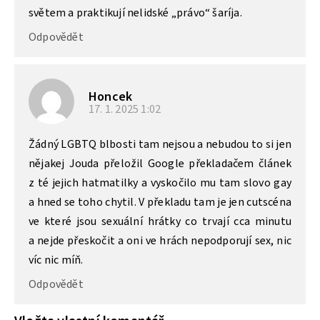
světem a praktikují nelidské „právo“ šaríja.
Odpovědět
Honcek
17. 1. 2025
1:02
Žádný LGBTQ blbosti tam nejsou a nebudou to si jen
nějakej Jouda přeložil Google překladačem článek
z té jejich hatmatilky a vyskočilo mu tam slovo gay
a hned se toho chytil. V překladu tam je jen cutscéna
ve které jsou sexuální hrátky co trvají cca minutu
a nejde přeskočit a oni ve hrách nepodporují sex, nic
víc nic míň.
Odpovědět