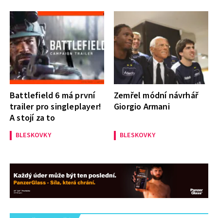
Battlefield 6 má první
Zemřel módní návrhář
trailer pro singleplayer!
Giorgio Armani
A stojí za to
BLESKOVKY
BLESKOVKY