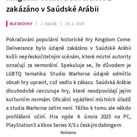
zakázáno v Saúdské Arábii
BLESKOVKY
J. Vajdák
16. 1. 2025
Pokračování populární historické hry Kingdom Come:
Deliverance bylo údajně zakázáno v Saúdské Arábii
kvůli nepřeskočitelným scénám, které místní autority
označují za nemorální. Spekuluje se, že důvodem je
LGBTQ tematika. Studio Warhorse údajně odmítlo
obsah hry upravit, což vedlo k zákazu. Saúdská Arábie
dlouhodobě cenzuruje hry, které neodpovídají jejím
kulturním normám. Oficiální vyjádření místních úřadů
a studia Warhorse zatím není. Těžko k tomu ale někdo
prohlášení učiní. Hra vyjde 4. února 2025 na PC,
PlayStation 5 a Xbox Series X/S s českým dabingem.
Reklama