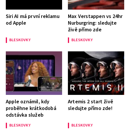
Siri AI má první reklamu
Max Verstappen vs 24hr
od Apple
Nurburgring: sledujte
živě přímo zde
BLESKOVKY
BLESKOVKY
Apple oznámil, kdy
Artemis 2 start živě
proběhne krátkodobá
sledujte přímo zde!
odstávka služeb
BLESKOVKY
BLESKOVKY