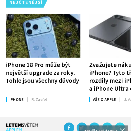
NEJČTENĚJŠÍ
iPhone 18 Pro může být
Zvažujete nák
největší upgrade za roky.
iPhone? Tyto tř
Tohle jsou všechny důvody
rozdíly mezi i
a iPhone Ultra 
rozhodnutí
IPHONE
R. Zavřel
VŠE O APPLE
J. V