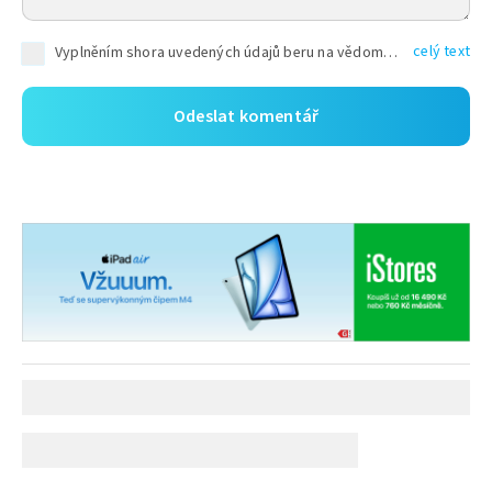
celý text
Vyplněním shora uvedených údajů beru na vědomí, že společnost TEXT FACTORY s.r.o., sídlem Brno, Durďákova 336/29, Černá Pole, PSČ: 613 00, IČ: 06157831, zapsané u Krajského soudu v Brně, oddíl C, vložka 100399, bude zpracovávat mé osobní údaje uvedené v rámci mnou vyplněného registračního formuláře na základě oprávněných zájmů TEXT FACTORY s.r.o. dle čl. 6 odst. 1 písm. f) GDPR a pro splnění právních povinností (čl. 6 odst. 1 písm. c) GDPR), a to pro tyto účely: nezbytnost zajistit oprávnění návštěvníka webových stránek provozovaných společností TEXT FACTORY s.r.o. přispívat aktivně ke zveřejněným článkům nebo v rámci diskusních fór a výkon práv TEXT FACTORY s.r.o. jako administrátora těchto diskusních fór. Více informací o zpracování osobních údajů a právech lze nalézt v