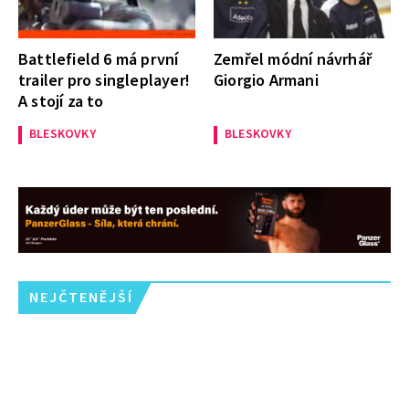
Battlefield 6 má první
Zemřel módní návrhář
trailer pro singleplayer!
Giorgio Armani
A stojí za to
BLESKOVKY
BLESKOVKY
NEJČTENĚJŠÍ