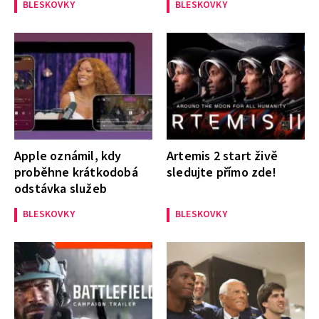
BLESKOVKY
BLESKOVKY
Apple oznámil, kdy
Artemis 2 start živě
proběhne krátkodobá
sledujte přímo zde!
odstávka služeb
BLESKOVKY
BLESKOVKY