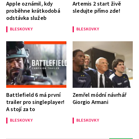
Apple oznámil, kdy
Artemis 2 start živě
proběhne krátkodobá
sledujte přímo zde!
odstávka služeb
BLESKOVKY
BLESKOVKY
Battlefield 6 má první
Zemřel módní návrhář
trailer pro singleplayer!
Giorgio Armani
A stojí za to
BLESKOVKY
BLESKOVKY