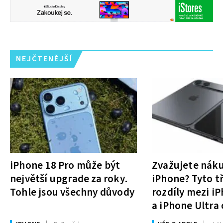
NEJČTENĚJŠÍ
iPhone 18 Pro může být
Zvažujete nák
největší upgrade za roky.
iPhone? Tyto tř
Tohle jsou všechny důvody
rozdíly mezi i
a iPhone Ultra 
rozhodnutí