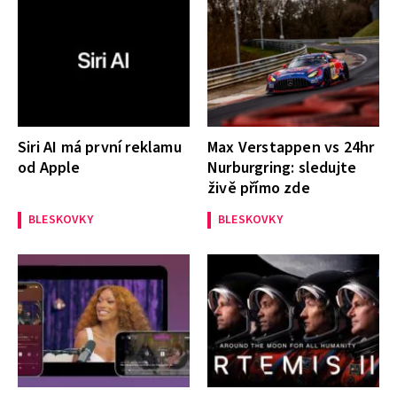
Siri AI má první reklamu
Max Verstappen vs 24hr
od Apple
Nurburgring: sledujte
živě přímo zde
BLESKOVKY
BLESKOVKY