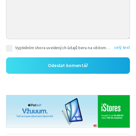
celý text
Vyplněním shora uvedených údajů beru na vědomí, že společnost TEXT FACTORY s.r.o., sídlem Brno, Durďákova 336/29, Černá Pole, PSČ: 613 00, IČ: 06157831, zapsané u Krajského soudu v Brně, oddíl C, vložka 100399, bude zpracovávat mé osobní údaje uvedené v rámci mnou vyplněného registračního formuláře na základě oprávněných zájmů TEXT FACTORY s.r.o. dle čl. 6 odst. 1 písm. f) GDPR a pro splnění právních povinností (čl. 6 odst. 1 písm. c) GDPR), a to pro tyto účely: nezbytnost zajistit oprávnění návštěvníka webových stránek provozovaných společností TEXT FACTORY s.r.o. přispívat aktivně ke zveřejněným článkům nebo v rámci diskusních fór a výkon práv TEXT FACTORY s.r.o. jako administrátora těchto diskusních fór. Více informací o zpracování osobních údajů a právech lze nalézt v