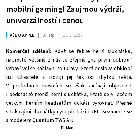
mobilní gaming! Zaujmou výdrží,
univerzálností i cenou
VŠE O APPLE
J. Filip
19. 5. 2023
Komerční sdělení:
Když se řekne herní sluchátka,
naprosté většině z nás se zřejmě „na první dobrou“
vybaví velké náhlavní soupravy, která doslova obklopí
uši uživatele a izolují jej tak od zbytku světa.
V posledních měsících se však začínají objevovat
i podstatně menší herní sluchátka, které se v lecčem
velkým herním headsetům dokáží vyrovnat. Přesně
s takovými sluchátky nyní přichází i JBL. Seznamte se
s modelem Quantum TWS Air.
Reklama