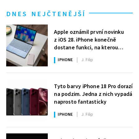
DNES NEJČTENĚJŠÍ
Apple oznámil první novinku
z iOS 28. iPhone konečně
dostane funkci, na kterou
uživatelé Windows čekají roky
IPHONE
J. Filip
Tyto barvy iPhone 18 Pro dorazí
na podzim. Jedna z nich vypadá
naprosto fantasticky
IPHONE
J. Filip