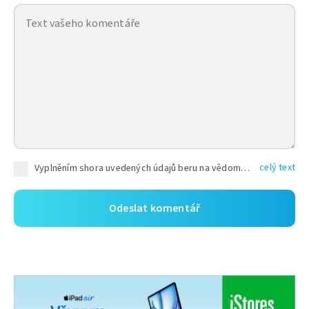
celý text
Vyplněním shora uvedených údajů beru na vědomí, že společnost TEXT FACTORY s.r.o., sídlem Brno, Durďákova 336/29, Černá Pole, PSČ: 613 00, IČ: 06157831, zapsané u Krajského soudu v Brně, oddíl C, vložka 100399, bude zpracovávat mé osobní údaje uvedené v rámci mnou vyplněného registračního formuláře na základě oprávněných zájmů TEXT FACTORY s.r.o. dle čl. 6 odst. 1 písm. f) GDPR a pro splnění právních povinností (čl. 6 odst. 1 písm. c) GDPR), a to pro tyto účely: nezbytnost zajistit oprávnění návštěvníka webových stránek provozovaných společností TEXT FACTORY s.r.o. přispívat aktivně ke zveřejněným článkům nebo v rámci diskusních fór a výkon práv TEXT FACTORY s.r.o. jako administrátora těchto diskusních fór. Více informací o zpracování osobních údajů a právech lze nalézt v