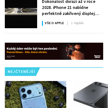
Dokonalost dorazí až v roce
2028. iPhone 21 nabídne
perfektně zakřivený displej
i 200MPx foťák
VŠE O APPLE
J. Vajdák
NEJČTENĚJŠÍ