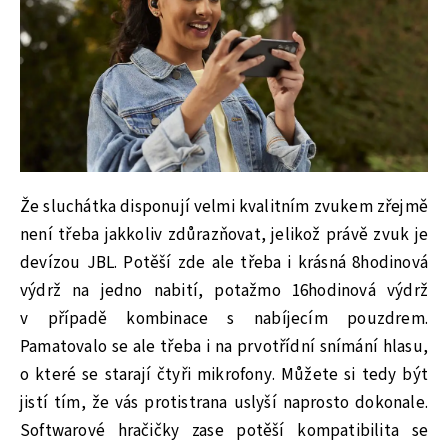
Že sluchátka disponují velmi kvalitním zvukem zřejmě
není třeba jakkoliv zdůrazňovat, jelikož právě zvuk je
devízou JBL. Potěší zde ale třeba i krásná 8hodinová
výdrž na jedno nabití, potažmo 16hodinová výdrž
v případě kombinace s nabíjecím pouzdrem.
Pamatovalo se ale třeba i na prvotřídní snímání hlasu,
o které se starají čtyři mikrofony. Můžete si tedy být
jistí tím, že vás protistrana uslyší naprosto dokonale.
Softwarové hračičky zase potěší kompatibilita se