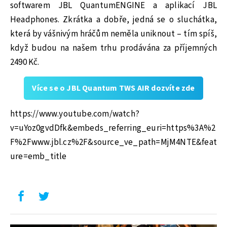
softwarem JBL QuantumENGINE a aplikací JBL
Headphones. Zkrátka a dobře, jedná se o sluchátka,
která by vášnivým hráčům neměla uniknout – tím spíš,
když budou na našem trhu prodávána za příjemných
2490 Kč.
Více se o JBL Quantum TWS AIR dozvíte zde
https://www.youtube.com/watch?
v=uYoz0gvdDfk&embeds_referring_euri=https%3A%2
F%2Fwww.jbl.cz%2F&source_ve_path=MjM4NTE&feat
ure=emb_title