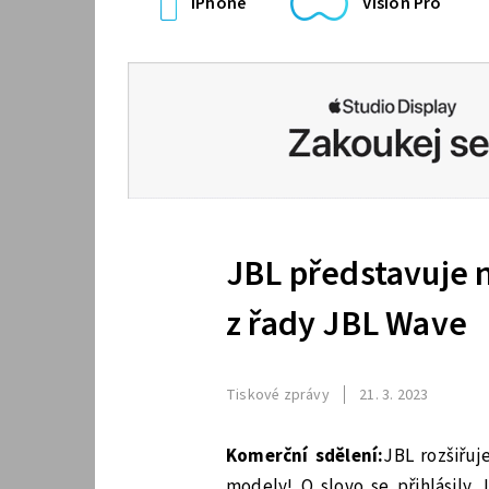
iPhone
Vision Pro
JBL představuje 
z řady JBL Wave
Tiskové zprávy
21. 3. 2023
Komerční sdělení:
JBL rozšiřu
modely! O slovo se přihlásil