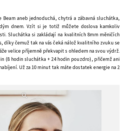
 Beam aneb jednoduchá, chytrá a zábavná sluchátka,
dým dnem. Vzít si je totiž můžete doslova kamkoliv
osti. Sluchátka si zakládají na kvalitních 8mm měničích
s, díky čemuž tak na vás čeká nálož kvalitního zvuku se
káže velice příjemně překvapit s ohledem na svou výdrž.
din (8 hodin sluchátka + 24 hodin pouzdro), přičemž ani
abíjení. Už za 10 minut tak máte dostatek energie na 2