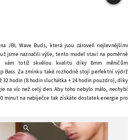
 na JBL Wave Buds, která jsou zároveň nejlevnějšími
 už jsme naznačili výše, tento model staví na poměrně
dne vám totiž skvělou kvalitu díky 8mm měničům
 Bass. Za zmínku také rozhodně stojí perfektní výdrž
až 32 hodin (8 hodin sluchátka + 24 hodin pouzdro), díky
e na víc než celý den. Aby toho nebylo málo, nechybí
10 minut na nabíječce tak získáte dostatek energie pro