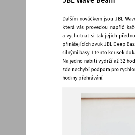
JBL Wave Beam
Dalším nováčkem jsou JBL Wave
která vás provedou napříč kaž
a vychutnat si tak jejich předn
přinášejících zvuk JBL Deep Bas
silnými basy. I tento kousek do
Na jedno nabití vydrží až 32 ho
zde nechybí podpora pro rychlon
hodiny přehrávání.