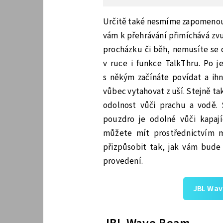
Určitě také nesmíme zapomenout
vám k přehrávání přimíchává zvu
procházku či běh, nemusíte se o
v ruce i funkce TalkThru. Po j
s někým začínáte povídat a ihn
vůbec vytahovat z uší. Stejně ta
odolnost vůči prachu a vodě. S
pouzdro je odolné vůči kapaj
můžete mít prostřednictvím m
přizpůsobit tak, jak vám bude
provedení.
JBL Wav