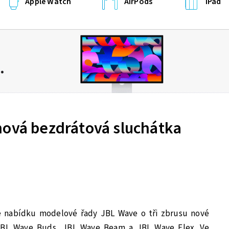
Apple Watch
AirPods
iPad
nová bezdrátová sluchátka
je nabídku modelové řady JBL Wave o tři zbrusu nové
y JBL Wave Buds, JBL Wave Beam a JBL Wave Flex. Ve