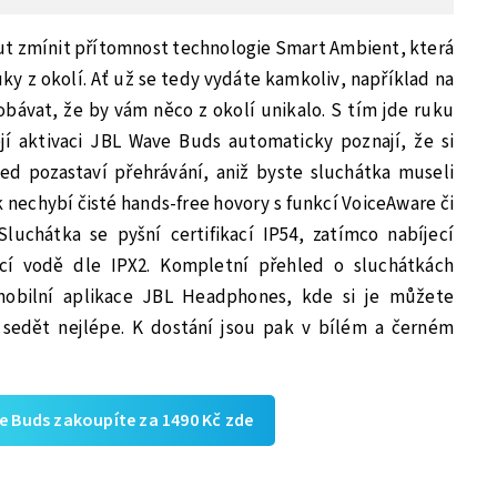
 zmínit přítomnost technologie Smart Ambient, která
ky z okolí. Ať už se tedy vydáte kamkoliv, například na
bávat, že by vám něco z okolí unikalo. S tím jde ruku
ejí aktivaci JBL Wave Buds automaticky poznají, že si
ed pozastaví přehrávání, aniž byste sluchátka museli
k nechybí čisté hands-free hovory s funkcí VoiceAware či
luchátka se pyšní certifikací IP54, zatímco nabíjecí
ící vodě dle IPX2. Kompletní přehled o sluchátkách
obilní aplikace JBL Headphones, kde si je můžete
 sedět nejlépe. K dostání jsou pak v bílém a černém
e Buds zakoupíte za 1490 Kč zde