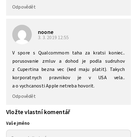
Odpovědět
noone
3. 3. 2019
12:55
V spore s Qualcommom taha za kratsi koniec..
porusovanie zmluv a dohod je podla sudruhov
z Cupertina bezna vec (ked maju platit). Takych
korporatnych pravnikov je v USA vela..
a o vychcanosti Apple netreba hovorit.
Odpovědět
Vložte vlastní komentář
Vaše jméno