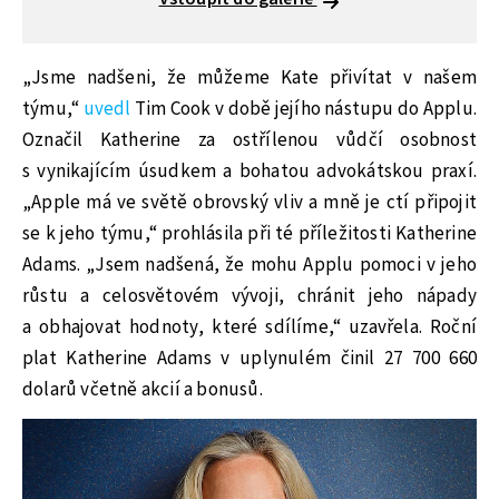
„Jsme nadšeni, že můžeme Kate přivítat v našem
týmu,“
uvedl
Tim Cook v době jejího nástupu do Applu.
Označil Katherine za ostřílenou vůdčí osobnost
s vynikajícím úsudkem a bohatou advokátskou praxí.
„Apple má ve světě obrovský vliv a mně je ctí připojit
se k jeho týmu,“ prohlásila při té příležitosti Katherine
Adams. „Jsem nadšená, že mohu Applu pomoci v jeho
růstu a celosvětovém vývoji, chránit jeho nápady
a obhajovat hodnoty, které sdílíme,“ uzavřela. Roční
plat Katherine Adams v uplynulém činil 27 700 660
dolarů včetně akcií a bonusů.