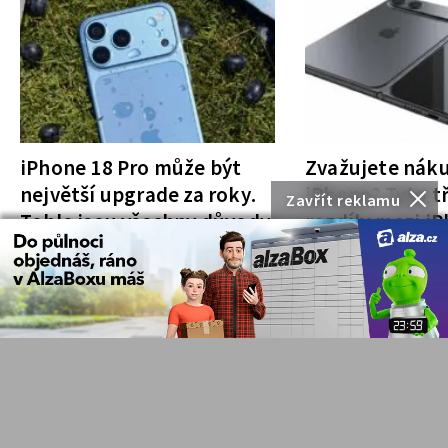
iPhone 18 Pro může být
Zvažujete nák
největší upgrade za roky.
iPhone? Tyto tř
Zavřít reklamu
Tohle jsou všechny důvody
rozdíly mezi i
a iPhone Ultra 
rozhodnutí
IPHONE
R. Zavřel
VŠE O APPLE
J. V