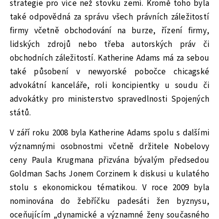
strategie pro více než stovku zemí. Kromě toho byla
také odpovědná za správu všech právních záležitostí
firmy včetně obchodování na burze, řízení firmy,
lidských zdrojů nebo třeba autorských práv či
obchodních záležitostí. Katherine Adams má za sebou
také působení v newyorské pobočce chicagské
advokátní kanceláře, roli koncipientky u soudu či
advokátky pro ministerstvo spravedlnosti Spojených
států.
V září roku 2008 byla Katherine Adams spolu s dalšími
významnými osobnostmi včetně držitele Nobelovy
ceny Paula Krugmana přizvána bývalým předsedou
Goldman Sachs Jonem Corzinem k diskusi u kulatého
stolu s ekonomickou tématikou. V roce 2009 byla
nominována do žebříčku padesáti žen byznysu,
oceňujícím „dynamické a významné ženy současného