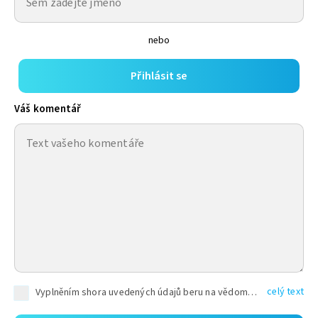
nebo
Přihlásit se
Váš komentář
celý text
Vyplněním shora uvedených údajů beru na vědomí, že společnost TEXT FACTORY s.r.o., sídlem Brno, Durďákova 336/29, Černá Pole, PSČ: 613 00, IČ: 06157831, zapsané u Krajského soudu v Brně, oddíl C, vložka 100399, bude zpracovávat mé osobní údaje uvedené v rámci mnou vyplněného registračního formuláře na základě oprávněných zájmů TEXT FACTORY s.r.o. dle čl. 6 odst. 1 písm. f) GDPR a pro splnění právních povinností (čl. 6 odst. 1 písm. c) GDPR), a to pro tyto účely: nezbytnost zajistit oprávnění návštěvníka webových stránek provozovaných společností TEXT FACTORY s.r.o. přispívat aktivně ke zveřejněným článkům nebo v rámci diskusních fór a výkon práv TEXT FACTORY s.r.o. jako administrátora těchto diskusních fór. Více informací o zpracování osobních údajů a právech lze nalézt v