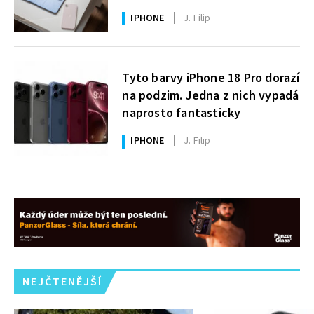
uživatelé Windows čekají roky
IPHONE
J. Filip
Tyto barvy iPhone 18 Pro dorazí
na podzim. Jedna z nich vypadá
naprosto fantasticky
IPHONE
J. Filip
NEJČTENĚJŠÍ