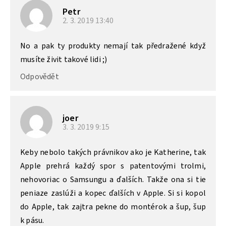
Petr
2. 3. 2019
13:40
No a pak ty produkty nemají tak předražené když
musíte živit takové lidi ;)
Odpovědět
joer
3. 3. 2019
9:15
Keby nebolo takých právnikov ako je Katherine, tak
Apple prehrá každý spor s patentovými trolmi,
nehovoriac o Samsungu a ďalších. Takže ona si tie
peniaze zaslúži a kopec ďalších v Apple. Si si kopol
do Apple, tak zajtra pekne do montérok a šup, šup
k pásu.