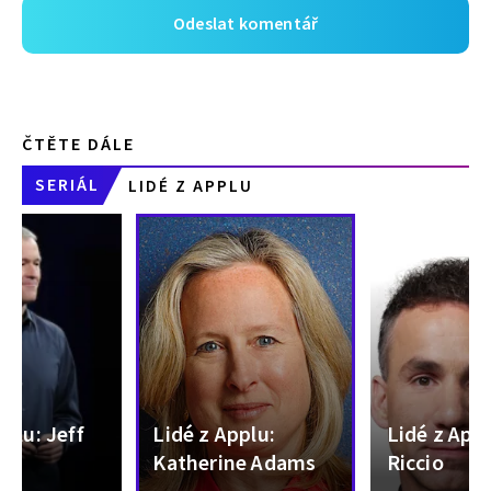
ČTĚTE DÁLE
SERIÁL
LIDÉ Z APPLU
pplu: Jeff
Lidé z Applu:
Lidé z App
Katherine Adams
Riccio