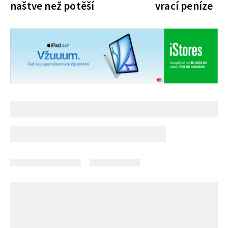
naštve než potěší
vrací peníze