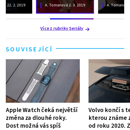
ová
22. 2. 2019
A. Tomanová
2. 3. 2019
A. Tomanová
Více z rubriky Seriály
SOUVISEJÍCÍ
Apple Watch čeká největší
Volvo končí s t
změna za dlouhé roky.
kterou známe z
Dost možná vás spíš
od roku 2020.