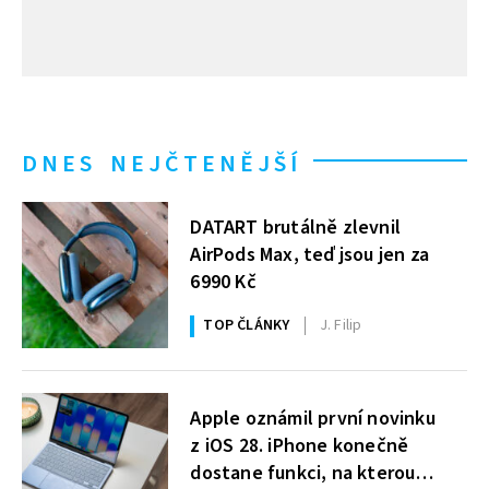
DNES NEJČTENĚJŠÍ
DATART brutálně zlevnil
AirPods Max, teď jsou jen za
6990 Kč
TOP ČLÁNKY
J. Filip
Apple oznámil první novinku
z iOS 28. iPhone konečně
dostane funkci, na kterou