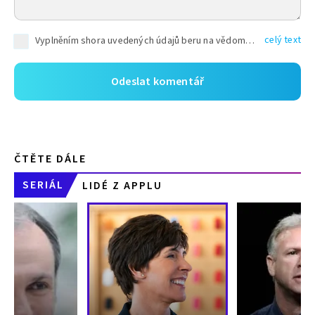
celý text
Vyplněním shora uvedených údajů beru na vědomí, že společnost TEXT FACTORY s.r.o., sídlem Brno, Durďákova 336/29, Černá Pole, PSČ: 613 00, IČ: 06157831, zapsané u Krajského soudu v Brně, oddíl C, vložka 100399, bude zpracovávat mé osobní údaje uvedené v rámci mnou vyplněného registračního formuláře na základě oprávněných zájmů TEXT FACTORY s.r.o. dle čl. 6 odst. 1 písm. f) GDPR a pro splnění právních povinností (čl. 6 odst. 1 písm. c) GDPR), a to pro tyto účely: nezbytnost zajistit oprávnění návštěvníka webových stránek provozovaných společností TEXT FACTORY s.r.o. přispívat aktivně ke zveřejněným článkům nebo v rámci diskusních fór a výkon práv TEXT FACTORY s.r.o. jako administrátora těchto diskusních fór. Více informací o zpracování osobních údajů a právech lze nalézt v
ČTĚTE DÁLE
SERIÁL
LIDÉ Z APPLU