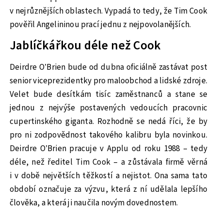
v nejrůznějších oblastech. Vypadá to tedy, že Tim Cook
pověřil Angelininou prací jednu z nejpovolanějších.
Jablíčkářkou déle než Cook
Deirdre O’Brien bude od dubna oficiálně zastávat post
senior viceprezidentky pro maloobchod a lidské zdroje.
Velet bude desítkám tisíc zaměstnanců a stane se
jednou z nejvýše postavených vedoucích pracovnic
cupertinského giganta. Rozhodně se nedá říci, že by
pro ni zodpovědnost takového kalibru byla novinkou.
Deirdre O’Brien pracuje v Applu od roku 1988 – tedy
déle, než ředitel Tim Cook – a zůstávala firmě věrná
i v době největších těžkostí a nejistot. Ona sama tato
období označuje za výzvu, která z ní udělala lepšího
člověka, a která ji naučila novým dovednostem.