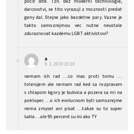
pocit dite. Tzn. bez moderni technologie,
darcovstvi, se tito vyrazuji z moznosti predat
geny dal. Stejne jako bezdetne pary. Vazne je
takto samozrejmou vec nutne neustale
zduraznovat kazdemu LGBT aktivistovi?
a
9. 2. 2019
15:10
nemam ich rad …co mas proti tomu …
tolerujem ale nemam rad ked sa rozpravam
s chlapom kgory je bukvica a pozera sa mi na
poklopec …o ich evolucnom byti samozrejme
nema zmysel ani pisat …takze su to super
ludia …ale 95 percent su ini ako TY