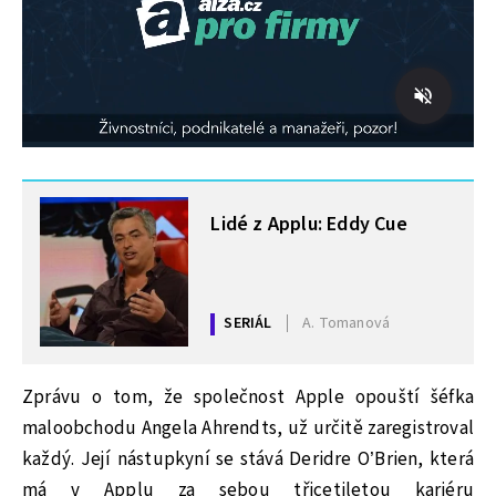
MOHLO BY VÁS ZAJÍMAT
Lidé z Applu: Eddy Cue
SERIÁL
A. Tomanová
Zprávu o tom, že společnost Apple opouští šéfka
maloobchodu Angela Ahrendts, už určitě zaregistroval
každý. Její nástupkyní se stává Deridre O’Brien, která
má v Applu za sebou třicetiletou kariéru