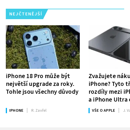
NEJČTENĚJŠÍ
iPhone 18 Pro může být
Zvažujete nák
největší upgrade za roky.
iPhone? Tyto tř
Tohle jsou všechny důvody
rozdíly mezi i
a iPhone Ultra 
rozhodnutí
IPHONE
R. Zavřel
VŠE O APPLE
J. V