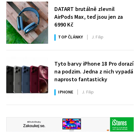
DATART brutálně zlevnil
AirPods Max, teď jsou jen za
6990 Kč
TOP ČLÁNKY
J. Filip
Tyto barvy iPhone 18 Pro dorazí
na podzim. Jedna z nich vypadá
naprosto fantasticky
IPHONE
J. Filip