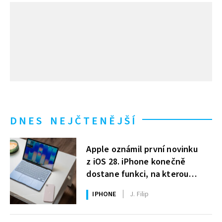
DNES NEJČTENĚJŠÍ
Apple oznámil první novinku
z iOS 28. iPhone konečně
dostane funkci, na kterou
uživatelé Windows čekají roky
IPHONE
J. Filip