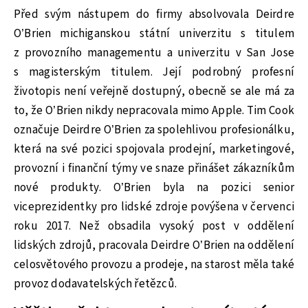
Před svým nástupem do firmy absolvovala Deirdre
O’Brien michiganskou státní univerzitu s titulem
z provozního managementu a univerzitu v San Jose
s magisterským titulem. Její podrobný profesní
životopis není veřejně dostupný, obecně se ale má za
to, že O’Brien nikdy nepracovala mimo Apple.
Tim Cook
označuje Deirdre O’Brien za spolehlivou profesionálku,
která na své pozici spojovala prodejní, marketingové,
provozní i finanční týmy ve snaze přinášet zákazníkům
nové produkty. O’Brien byla na pozici senior
viceprezidentky pro lidské zdroje povýšena v červenci
roku 2017. Než obsadila vysoký post v oddělení
lidských zdrojů, pracovala Deirdre O’Brien na oddělení
celosvětového provozu a prodeje, na starost měla také
provoz dodavatelských řetězců.