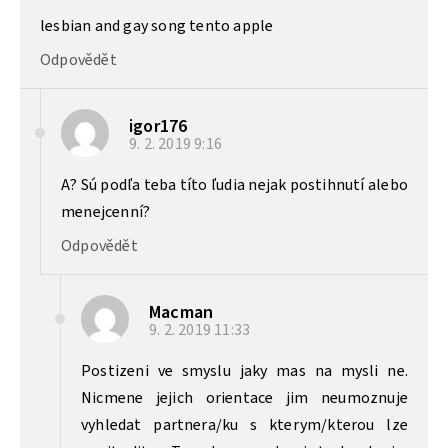
lesbian and gay song tento apple
Odpovědět
igor176
9. 2. 2019
9:16
A? Sú podľa teba títo ľudia nejak postihnutí alebo
menejcenní?
Odpovědět
Macman
9. 2. 2019
11:33
Postizeni ve smyslu jaky mas na mysli ne.
Nicmene jejich orientace jim neumoznuje
vyhledat partnera/ku s kterym/kterou lze