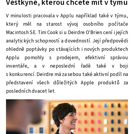
Věštkyně, kterou chcete mít v týmu
V minulosti pracovala v Applu například také v týmu,
který měl na starost vývoj osobního počítače
Macintosh SE. Tim Cook si u Deirdre O’Brien cení i jejích
analytických schopností a dovedností. Její předpovědi
ohledně poptávky po stávajících i nových produktech
Applu pomohly s prodejem, efektivní správou
inventáře, a v neposlední řadě také v boji
s konkurencí. Deirdre má za sebou také aktivní podíl na
představení všech důležitých Apple produktů za
posledních dvacet let.