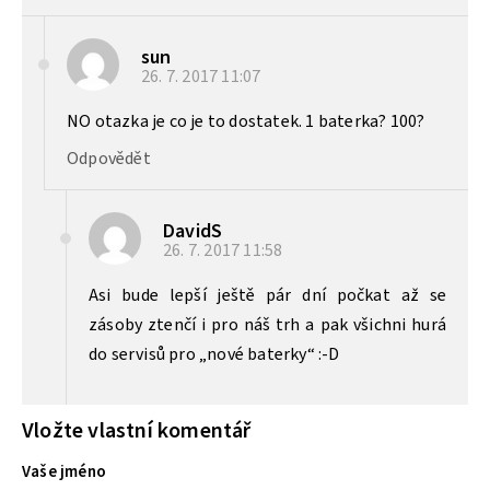
sun
26. 7. 2017
11:07
NO otazka je co je to dostatek. 1 baterka? 100?
Odpovědět
DavidS
26. 7. 2017
11:58
Asi bude lepší ještě pár dní počkat až se
zásoby ztenčí i pro náš trh a pak všichni hurá
do servisů pro „nové baterky“ :-D
Vložte vlastní komentář
Vaše jméno