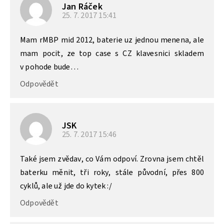
Jan Ráček
25. 7. 2017
15:41
Mam rMBP mid 2012, baterie uz jednou menena, ale
mam pocit, ze top case s CZ klavesnici skladem
v pohode bude…
Odpovědět
JSK
25. 7. 2017
15:46
Také jsem zvědav, co Vám odpoví. Zrovna jsem chtěl
baterku měnit, tři roky, stále původní, přes 800
cyklů, ale už jde do kytek :/
Odpovědět