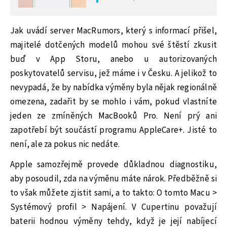
Jak uvádí server MacRumors, který s informací přišel,
majitelé dotčených modelů mohou své štěstí zkusit
buď v App Storu, anebo u autorizovaných
poskytovatelů servisu, jež máme i v Česku. A jelikož to
nevypadá, že by nabídka výměny byla nějak regionálně
omezena, zadařit by se mohlo i vám, pokud vlastníte
jeden ze zmíněných MacBooků Pro. Není prý ani
zapotřebí být součástí programu AppleCare+. Jisté to
není, ale za pokus nic nedáte.
Apple samozřejmě provede důkladnou diagnostiku,
aby posoudil, zda na výměnu máte nárok. Předběžně si
to však můžete zjistit sami, a to takto: O tomto Macu >
Systémový profil > Napájení. V Cupertinu považují
baterii hodnou výměny tehdy, když je její nabíjecí