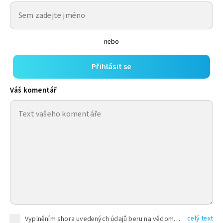
nebo
Přihlásit se
Váš komentář
celý text
Vyplněním shora uvedených údajů beru na vědomí, že společnost TEXT FACTORY s.r.o., sídlem Brno, Durďákova 336/29, Černá Pole, PSČ: 613 00, IČ: 06157831, zapsané u Krajského soudu v Brně, oddíl C, vložka 100399, bude zpracovávat mé osobní údaje uvedené v rámci mnou vyplněného registračního formuláře na základě oprávněných zájmů TEXT FACTORY s.r.o. dle čl. 6 odst. 1 písm. f) GDPR a pro splnění právních povinností (čl. 6 odst. 1 písm. c) GDPR), a to pro tyto účely: nezbytnost zajistit oprávnění návštěvníka webových stránek provozovaných společností TEXT FACTORY s.r.o. přispívat aktivně ke zveřejněným článkům nebo v rámci diskusních fór a výkon práv TEXT FACTORY s.r.o. jako administrátora těchto diskusních fór. Více informací o zpracování osobních údajů a právech lze nalézt v