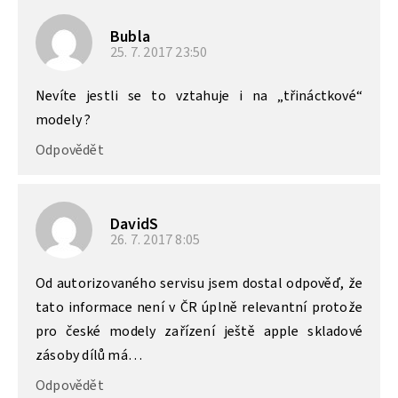
Bubla
25. 7. 2017
23:50
Nevíte jestli se to vztahuje i na „třináctkové“
modely ?
Odpovědět
DavidS
26. 7. 2017
8:05
Od autorizovaného servisu jsem dostal odpověď, že
tato informace není v ČR úplně relevantní protože
pro české modely zařízení ještě apple skladové
zásoby dílů má…
Odpovědět