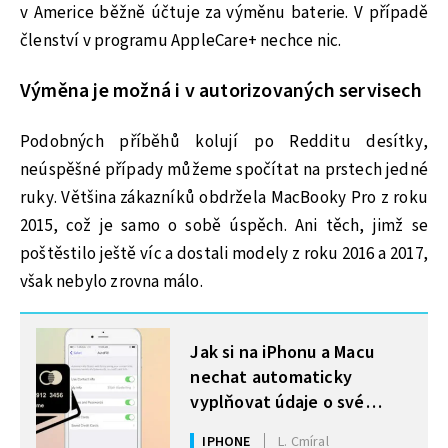
v Americe běžně účtuje za výměnu baterie. V případě
členství v programu AppleCare+ nechce nic.
Výměna je možná i v autorizovaných servisech
Podobných příběhů kolují po Redditu desítky,
neúspěšné případy můžeme spočítat na prstech jedné
ruky. Většina zákazníků obdržela MacBooky Pro z roku
2015, což je samo o sobě úspěch. Ani těch, jimž se
poštěstilo ještě víc a dostali modely z roku 2016 a 2017,
však nebylo zrovna málo.
MOHLO BY VÁS ZAJÍMAT
Jak si na iPhonu a Macu
nechat automaticky
vyplňovat údaje o své
platební kartě
IPHONE
L. Cmíral