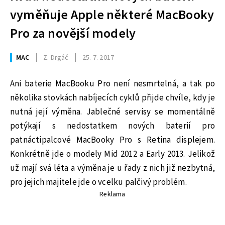
vyměňuje Apple některé MacBooky
Pro za novější modely
MAC
Z. Drgáč
25. 7. 2017
Ani baterie MacBooku Pro není nesmrtelná, a tak po
několika stovkách nabíjecích cyklů přijde chvíle, kdy je
nutná její výměna. Jablečné servisy se momentálně
potýkají s nedostatkem nových baterií pro
patnáctipalcové MacBooky Pro s Retina displejem.
Konkrétně jde o modely Mid 2012 a Early 2013. Jelikož
už mají svá léta a výměna je u řady z nich již nezbytná,
pro jejich majitele jde o vcelku palčivý problém.
Reklama