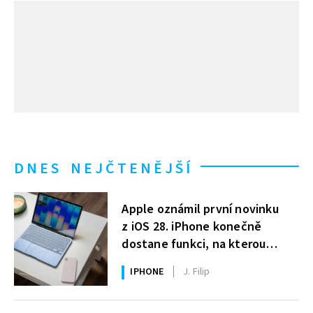
DNES NEJČTENĚJŠÍ
Apple oznámil první novinku
z iOS 28. iPhone konečně
dostane funkci, na kterou
uživatelé Windows čekají roky
IPHONE
J. Filip