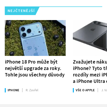
NEJČTENĚJŠÍ
iPhone 18 Pro může být
Zvažujete nák
největší upgrade za roky.
iPhone? Tyto tř
Tohle jsou všechny důvody
rozdíly mezi i
a iPhone Ultra 
rozhodnutí
IPHONE
R. Zavřel
VŠE O APPLE
J. V