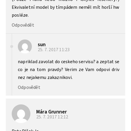
Ekvivaletní model by tímpádem neměl mít horší hw
posléze.
Odpovědět
sun
25. 7. 2017
11:23
napriklad zavolat do ceskeho servisu? a zeptat se
co je na tom pravdy? Verim ze Vam odpovi driv
nez nejakemu zakaznikovi.
Odpovědět
Mára Grunner
25. 7. 2017
12:12