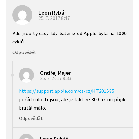
Leon Rybář
25. 7. 2017
8:47
Kde jsou ty časy kdy baterie od Applu byla na 1000
cyklů.
Odpovědět
Ondřej Majer
25. 7. 2017
9:33
https://support.apple.com/cs-cz/HT201585
pořád u dosti jsou, ale je fakt že 300 už mi přijde
brutál málo.
Odpovědět