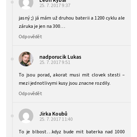
Leon Rybář
25. 7. 2017
9:37
jasný ;) já mám už druhou baterii a 1200 cyklu ale
záruka je jen na 300…
Odpovědět
nadporucik Lukas
25. 7. 2017
9:51
To jsou porad, akorat musi mit clovek stesti –
mezi jednotlivymi kusy jsou znacne rozdily.
Odpovědět
Jirka Koubů
25. 7. 2017
11:40
To je blbost…kdyz bude mit baterka nad 1000