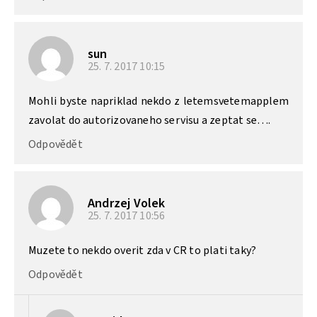
sun
25. 7. 2017
10:15
Mohli byste napriklad nekdo z letemsvetemapplem
zavolat do autorizovaneho servisu a zeptat se….
Odpovědět
Andrzej Volek
25. 7. 2017
10:56
Muzete to nekdo overit zda v CR to plati taky?
Odpovědět