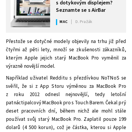
s dotykovým displejem?
Seznamte se s AirBar
MAC
D. Pražák
Přestože se dotyčné modely objevily na trhu již před
čtyřmi až pěti lety, množí se zkušenosti zákazníků,
kterým Apple jejich starý MacBook Pro vyměnil za
výrazně novější model.
Například uživatel Redditu s přezdívkou NoTNoS se
svěřil, že si z App Storu výměnou za MacBook Pro
z roku 2012 odnesl nejnovější, tedy letošní
patnáctipalcový MacBook pro s Touch Barem. Čekal prý
deset pracovních dní, během nichž ale mohl stále
používat svůj starý MacBook Pro. Zaplatil pouze 199
dolarů (4 500 korun), což je částka, kterou si Apple