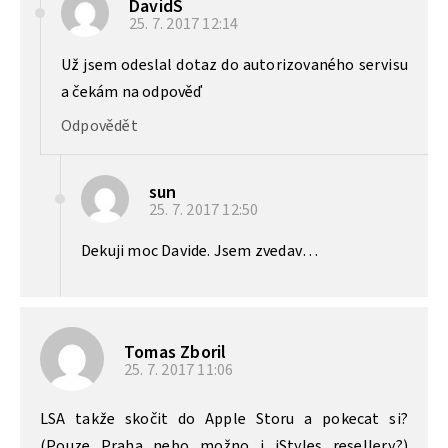
DavidS
25. 7. 2017
12:14
Už jsem odeslal dotaz do autorizovaného servisu
a čekám na odpověď
Odpovědět
sun
25. 7. 2017
12:50
Dekuji moc Davide. Jsem zvedav…
Tomas Zboril
25. 7. 2017
11:06
LSA takže skočit do Apple Storu a pokecat si?
(Pouze Praha nebo možno i iStyles resellery?)