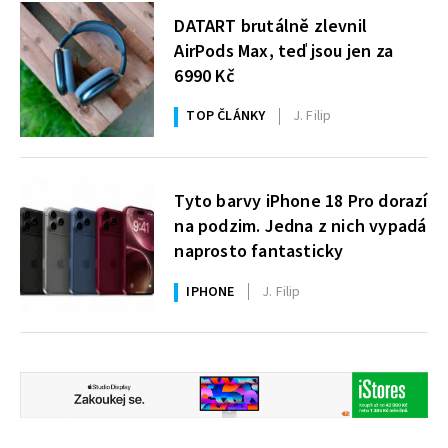
DATART brutálně zlevnil
AirPods Max, teď jsou jen za
6990 Kč
TOP ČLÁNKY
J. Filip
Tyto barvy iPhone 18 Pro dorazí
na podzim. Jedna z nich vypadá
naprosto fantasticky
IPHONE
J. Filip