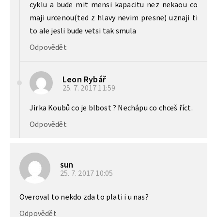
cyklu a bude mit mensi kapacitu nez nekaou co
maji urcenou(ted z hlavy nevim presne) uznaji ti
to ale jesli bude vetsi tak smula
Odpovědět
Leon Rybář
25. 7. 2017
11:59
Jirka Koubů co je blbost ? Nechápu co chceš říct.
Odpovědět
sun
25. 7. 2017
10:05
Overoval to nekdo zda to plati i u nas?
Odpovědět