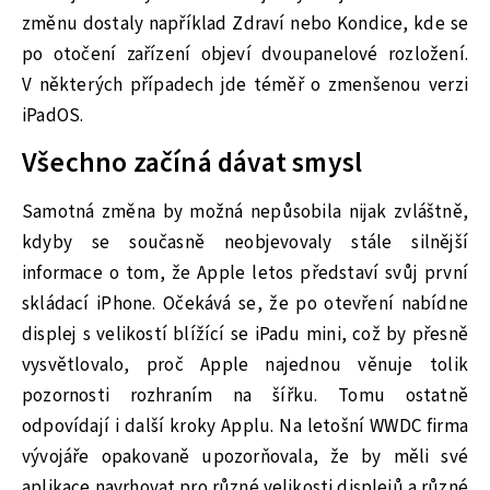
změnu dostaly například Zdraví nebo Kondice, kde se
po otočení zařízení objeví dvoupanelové rozložení.
V některých případech jde téměř o zmenšenou verzi
iPadOS.
Všechno začíná dávat smysl
Samotná změna by možná nepůsobila nijak zvláštně,
kdyby se současně neobjevovaly stále silnější
informace o tom, že Apple letos představí svůj první
skládací iPhone. Očekává se, že po otevření nabídne
displej s velikostí blížící se iPadu mini, což by přesně
vysvětlovalo, proč Apple najednou věnuje tolik
pozornosti rozhraním na šířku. Tomu ostatně
odpovídají i další kroky Applu. Na letošní WWDC firma
vývojáře opakovaně upozorňovala, že by měli své
aplikace navrhovat pro různé velikosti displejů a různé