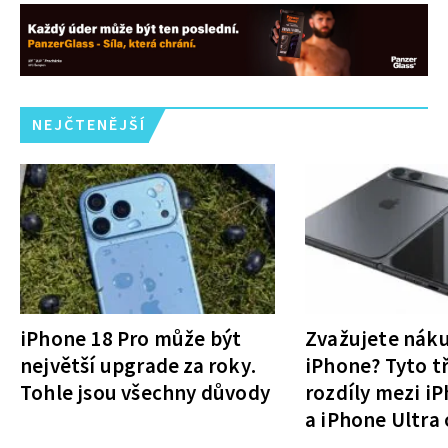
NEJČTENĚJŠÍ
iPhone 18 Pro může být
Zvažujete nák
největší upgrade za roky.
iPhone? Tyto tř
Tohle jsou všechny důvody
rozdíly mezi i
a iPhone Ultra 
rozhodnutí