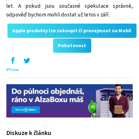
let. A pokud jsou současné spekulace správné,
odpověď bychom mohli dostat už letos v září.
Apple produkty lze zakoupit či pronajmout na Mobil
Pohotovost
iPhone
Diskuze k článku