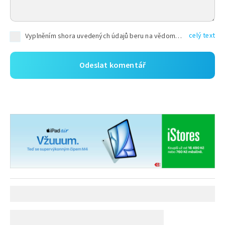
celý text
Vyplněním shora uvedených údajů beru na vědomí, že společnost TEXT FACTORY s.r.o., sídlem Brno, Durďákova 336/29, Černá Pole, PSČ: 613 00, IČ: 06157831, zapsané u Krajského soudu v Brně, oddíl C, vložka 100399, bude zpracovávat mé osobní údaje uvedené v rámci mnou vyplněného registračního formuláře na základě oprávněných zájmů TEXT FACTORY s.r.o. dle čl. 6 odst. 1 písm. f) GDPR a pro splnění právních povinností (čl. 6 odst. 1 písm. c) GDPR), a to pro tyto účely: nezbytnost zajistit oprávnění návštěvníka webových stránek provozovaných společností TEXT FACTORY s.r.o. přispívat aktivně ke zveřejněným článkům nebo v rámci diskusních fór a výkon práv TEXT FACTORY s.r.o. jako administrátora těchto diskusních fór. Více informací o zpracování osobních údajů a právech lze nalézt v