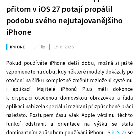
přitom v iOS 27 potají propálil
podobu svého nejutajovanějšího
iPhone
IPHONE
J. Filip
15. 6. 2026
Pokud používáte iPhone delší dobu, možná si ještě
vzpomenete na dobu, kdy některé modely dokázaly po
otočení na šířku kompletně změnit rozložení systému
i aplikací. Majitelé iPhonů Plus měli dokonce
k dispozici otočenou domovskou obrazovku a řada
aplikací nabízela speciální rozhraní přizpůsobené práci
naležato. Postupem času však Apple většinu těchto
funkcí odstranil a orientace na výšku se stala
dominantním způsobem používání iPhonu. S
iOS 27
se