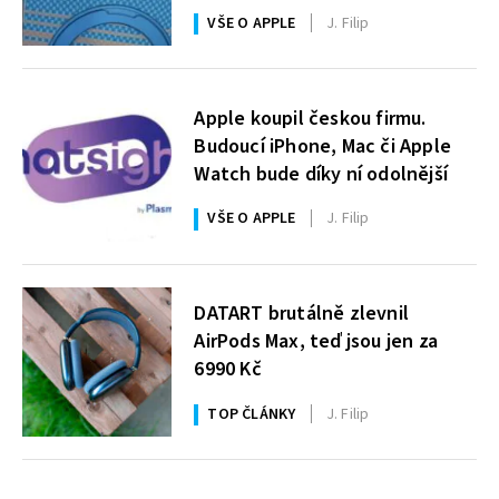
VŠE O APPLE
J. Filip
Apple koupil českou firmu.
Budoucí iPhone, Mac či Apple
Watch bude díky ní odolnější
VŠE O APPLE
J. Filip
DATART brutálně zlevnil
AirPods Max, teď jsou jen za
6990 Kč
TOP ČLÁNKY
J. Filip