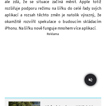
ale zdá, že se situace začíná měnit. Apple totiž
rozšiřuje podporu režimu na šířku do celé řady svých
aplikací a rozsah těchto změn je natolik výrazný, že
okamžitě rozvířil spekulace o budoucím skládacím
iPhonu. Na šířku nově funguje mnohem více aplikací.
Reklama
MOHLO BY VÁS ZAJÍMAT