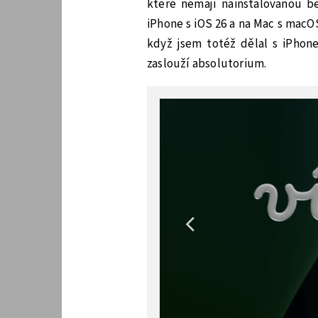
které nemají nainstalovanou be
iPhone s iOS 26 a na Mac s macO
když jsem totéž dělal s iPhone
zaslouží absolutorium.