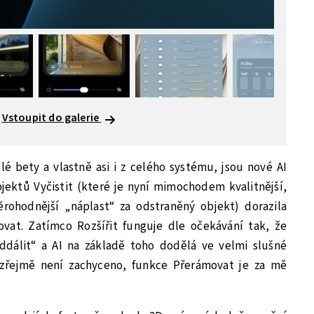
Vstoupit do galerie
é bety a vlastně asi i z celého systému, jsou nové AI
jektů Vyčistit (které je nyní mimochodem kvalitnější,
rohodnější „náplast“ za odstraněný objekt) dorazila
ovat. Zatímco Rozšířit funguje dle očekávání tak, že
dálit“ a AI na základě toho dodělá ve velmi slušné
mozřejmě není zachyceno, funkce Přerámovat je za mě