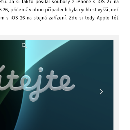
tu. Já si takto posílal soubory z iPhone s iOS 27 na
S 26, přičemž v obou případech byla rychlost vyšší, než
m s iOS 26 na stejná zařízení. Zde si tedy Apple též