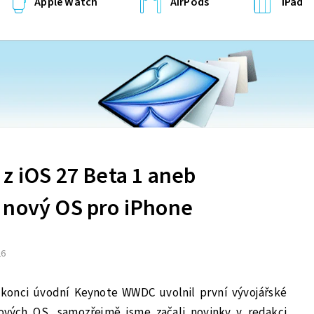
Apple Watch
AirPods
iPad
z iOS 27 Beta 1 aneb
 nový OS pro iPhone
26
 konci úvodní Keynote WWDC uvolnil první vývojářské
ových OS, samozřejmě jsme začali novinky v redakci