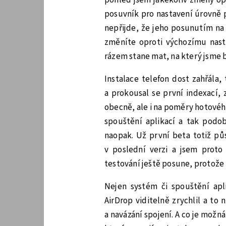
posuvník pro nastavení úrovně 
nepřijde, že jeho posunutím n
změníte oproti výchozímu nast
rázem stane mat, na který jsme by
Instalace telefon dost zahřála,
a prokousal se první indexací, 
obecně, ale i na poměry hotové
spouštění aplikací a tak podo
naopak. Už první beta totiž půs
v poslední verzi a jsem prot
testování ještě posune, protože 
Nejen systém či spouštění apli
AirDrop viditelně zrychlil a to n
a navázání spojení. A co je možná