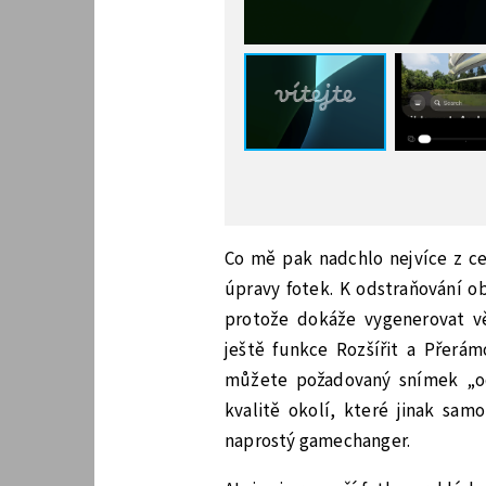
Co mě pak nadchlo nejvíce z cel
úpravy fotek. K odstraňování ob
protože dokáže vygenerovat vě
ještě funkce Rozšířit a Přerám
můžete požadovaný snímek „od
kvalitě okolí, které jinak sa
naprostý gamechanger.