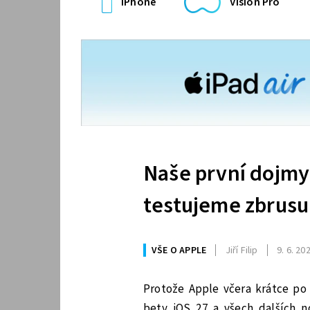
iPhone
Vision Pro
Naše první dojmy 
testujeme zbrusu
VŠE O APPLE
Jiří Filip
9. 6. 20
Protože Apple včera krátce po
bety iOS 27 a všech dalších n