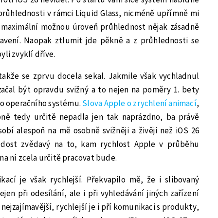
průhlednosti v rámci Liquid Glass, nicméně upřímně mi
a maximální možnou úroveň průhlednost nějak zásadně
avení. Naopak ztlumit jde pěkně a z průhlednosti se
li zvyklí dříve.
 takže se zprvu docela sekal. Jakmile však vychladnul
začal být opravdu svižný a to nejen na poměry 1. bety
ho operačního systému.
Slova Apple o zrychlení animací
,
bně tedy určitě nepadla jen tak naprázdno, ba právě
obí alespoň na mě osobně svižněji a živěji než iOS 26
o dost zvědavý na to, kam rychlost Apple v průběhu
na ní zcela určitě pracovat bude.
kací je však rychlejší. Překvapilo mě, že i slibovaný
ejen při odesílání, ale i při vyhledávání jiných zařízení
 nejzajímavější, rychlejší je i pří komunikaci s produkty,