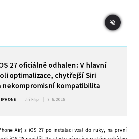
iOS 27 oficiálně odhalen: V hlavní
roli optimalizace, chytřejší Siri
a nekompromisní kompatibilita
IPHONE
Jiří Filip
8. 6. 2026
one Air) s iOS 27 po instalaci vzal do ruky, na první
oti iOS 26 neviděl. Po startu vám sice systém nabídne