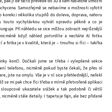
ne, pak jí de facto převede do 3D a vám následně umožní
achycena. Samozřejmě se nebavíme o možnosti vyfotit
 o korekci několika stupňů do doleva, doprava, nahoru
 s touto vychytávkou vyhrát opravdu pěkně a co je
 funguje. Při náhledu se sice můžou zobrazit nejrůznější
nicméně když náhled potvrdíte a necháte AI fotku
a fotka je v kvalitě, která je – troufnu si říci – takřka
nky končí. Dočkali jsme se třeba i vylepšené sekce
ení telefonu, nicméně pokud byste čekali, že přes ní
re, jste na omylu. Vše je v ní sice přehlednější, neřekl
éž se mi pak chce říci třeba o mírně přetvořené aplikaci
 sloupcové ukazatele srážek a tak podobně či větší
 nicméně stále detaily. I tapeta je fajn, ale bez přidané