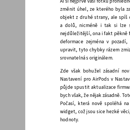
AI si nejprve vaší fotku prohléd
změnit úhel, ze kterého byla z
objekt z druhé strany, ale spíš
a dolů, nicméně i tak si lze
nejdůležitější, ona i fakt pěkně
deformace zejména v pozadí, 
upravit, tyto chybky rázem zmizí 
srovnatelná s originálem.
Zde však bohužel zásadní novi
Nastavení pro AirPods v Nastav
půjde spustit aktualizace firmwa
bych však, že nějak zásadně. Tot
Počasí, která nově spoléhá na
widget, což jsou sice hezké věci,
hodnoty.