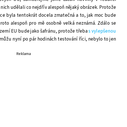
nich udělali co nejdřív alespoň nějaký obrázek. Protože
ce byla tentokrát docela zmatečná a to, jak moc bude
proto alespoň pro mě osobně velká neznámá. Zdálo se
území EU bude jako šafránu, protože třeba
s vylepšenou
k můžu nyní po pár hodinách testování říci, nebylo to jen
Reklama