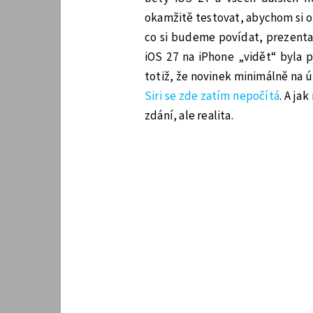
okamžitě testovat, abychom si o 
co si budeme povídat, prezenta
iOS 27 na iPhone „vidět“ byla 
totiž, že novinek minimálně na 
Siri se zde zatím nepočítá
. A ja
zdání, ale realita.