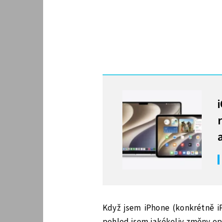
MOHLO BY VÁS ZAJÍMAT
Když jsem iPhone (konkrétně iPh
pohled jsem jakékoliv změny opr