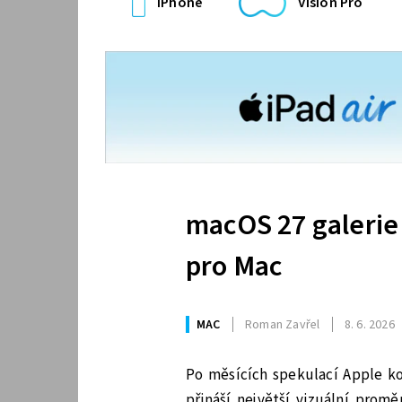
iPhone
Vision Pro
macOS 27 galerie
pro Mac
MAC
Roman Zavřel
8. 6. 2026
Po měsících spekulací Apple k
přináší největší vizuální prom