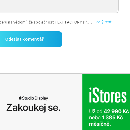
celý text
Vyplněním shora uvedených údajů beru na vědomí, že společnost TEXT FACTORY s.r.o., sídlem Brno, Durďákova 336/29, Černá Pole, PSČ: 613 00, IČ: 06157831, zapsané u Krajského soudu v Brně, oddíl C, vložka 100399, bude zpracovávat mé osobní údaje uvedené v rámci mnou vyplněného registračního formuláře na základě oprávněných zájmů TEXT FACTORY s.r.o. dle čl. 6 odst. 1 písm. f) GDPR a pro splnění právních povinností (čl. 6 odst. 1 písm. c) GDPR), a to pro tyto účely: nezbytnost zajistit oprávnění návštěvníka webových stránek provozovaných společností TEXT FACTORY s.r.o. přispívat aktivně ke zveřejněným článkům nebo v rámci diskusních fór a výkon práv TEXT FACTORY s.r.o. jako administrátora těchto diskusních fór. Více informací o zpracování osobních údajů a právech lze nalézt v