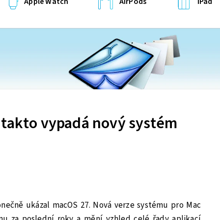
Apple Watch
AirPods
iPad
 takto vypadá nový systém
onečně ukázal macOS 27. Nová verze systému pro Mac
ěnu za poslední roky a mění vzhled celé řady aplikací