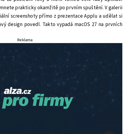
imnete prakticky okamžitě po prvním spuštění. V galerii
iální screenshoty přímo z prezentace Applu a udělat si
nový design povedl. Takto vypadá macOS 27 na prvních
Reklama