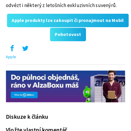
odvézt i některý z letošních exkluzivních suvenýrů.
Apple produkty lze zakoupit či pronajmout na Mobil
Pohotovost
Apple
Diskuze k článku
Vložte vlastní komentář