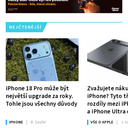
NEJČTENĚJŠÍ
iPhone 18 Pro může být
Zvažujete nák
největší upgrade za roky.
iPhone? Tyto tř
Tohle jsou všechny důvody
rozdíly mezi i
a iPhone Ultra 
rozhodnutí
IPHONE
R. Zavřel
VŠE O APPLE
J. V