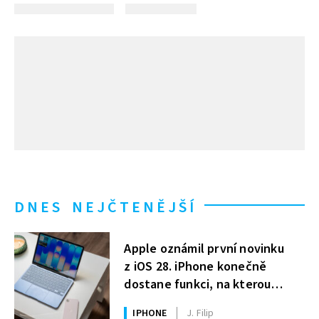
DNES NEJČTENĚJŠÍ
Apple oznámil první novinku
z iOS 28. iPhone konečně
dostane funkci, na kterou
uživatelé Windows čekají roky
IPHONE
J. Filip