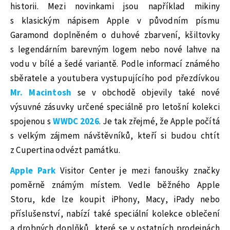
historii. Mezi novinkami jsou například mikiny
s klasickým nápisem Apple v původním písmu
Garamond doplněném o duhové zbarvení, kšiltovky
s legendárním barevným logem nebo nové lahve na
vodu v bílé a šedé variantě. Podle informací známého
sběratele a youtubera vystupujícího pod přezdívkou
Mr. Macintosh
se v obchodě objevily také nové
výsuvné zásuvky určené speciálně pro letošní kolekci
spojenou s
WWDC 2026
. Je tak zřejmé, že Apple počítá
s velkým zájmem návštěvníků, kteří si budou chtít
z Cupertina odvézt památku.
Apple Park
Visitor Center je mezi fanoušky značky
poměrně známým místem. Vedle běžného Apple
Storu, kde lze koupit iPhony, Macy, iPady nebo
příslušenství, nabízí také speciální kolekce oblečení
a drobných doplňků, které se v ostatních prodejnách