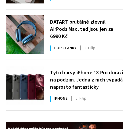
DATART brutálně zlevnil
AirPods Max, teď jsou jen za
6990 Kč
TOP ČLÁNKY
J. Filip
Tyto barvy iPhone 18 Pro dorazí
na podzim. Jedna z nich vypadá
naprosto fantasticky
IPHONE
J. Filip