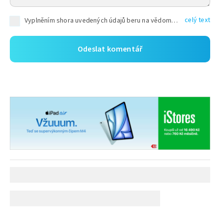
celý text
Vyplněním shora uvedených údajů beru na vědomí, že společnost TEXT FACTORY s.r.o., sídlem Brno, Durďákova 336/29, Černá Pole, PSČ: 613 00, IČ: 06157831, zapsané u Krajského soudu v Brně, oddíl C, vložka 100399, bude zpracovávat mé osobní údaje uvedené v rámci mnou vyplněného registračního formuláře na základě oprávněných zájmů TEXT FACTORY s.r.o. dle čl. 6 odst. 1 písm. f) GDPR a pro splnění právních povinností (čl. 6 odst. 1 písm. c) GDPR), a to pro tyto účely: nezbytnost zajistit oprávnění návštěvníka webových stránek provozovaných společností TEXT FACTORY s.r.o. přispívat aktivně ke zveřejněným článkům nebo v rámci diskusních fór a výkon práv TEXT FACTORY s.r.o. jako administrátora těchto diskusních fór. Více informací o zpracování osobních údajů a právech lze nalézt v