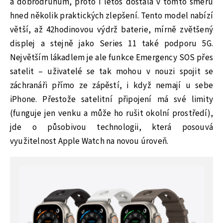
a dobrodruhům, proto i letos dostala v tomto směru
hned několik praktických zlepšení. Tento model nabízí
větší, až 42hodinovou výdrž baterie, mírně zvětšený
displej a stejně jako Series 11 také podporu 5G.
Největším lákadlem je ale funkce Emergency SOS přes
satelit – uživatelé se tak mohou v nouzi spojit se
záchranáři přímo ze zápěstí, i když nemají u sebe
iPhone. Přestože satelitní připojení má své limity
(funguje jen venku a může ho rušit okolní prostředí),
jde o působivou technologii, která posouvá
využitelnost Apple Watch na novou úroveň.