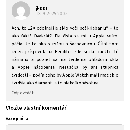
jk001
18. 9. 2025
20:35
Ach, to „2× odolnejšie sklo voči poškriabaniu“ – to
ako fakt? Dvakrát? Tie čísla sa mi u Apple veľmi
páčia. Je to ako s ryžou a šachovnicou. Čítal som
jeden príspevok na Reddite, kde si dal niekto tú
námahu a pozrel sa na tvrdenia ohľadom skla
a Apple násobenia. Nestačila by ani stupnica
tvrdosti – podľa toho by Apple Watch mali mať sklo
tvrdšie ako diamant, a to niekoľkonásobne.
Odpovědět
Vložte vlastní komentář
Vaše jméno