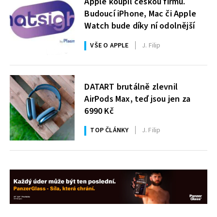
Apple koupil českou firmu.
Budoucí iPhone, Mac či Apple
Watch bude díky ní odolnější
VŠE O APPLE
J. Filip
DATART brutálně zlevnil
AirPods Max, teď jsou jen za
6990 Kč
TOP ČLÁNKY
J. Filip