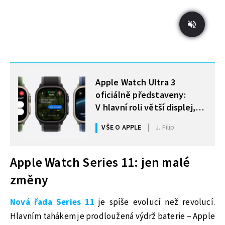
MOHLO BY VÁS ZAJÍMAT
Apple Watch Ultra 3
oficiálně představeny:
V hlavní roli větší displej,
satelit a 5G
VŠE O APPLE
J. Filip
Apple Watch Series 11: jen malé
změny
Nová řada Series 11
je spíše evolucí než revolucí.
Hlavním tahákem je prodloužená výdrž baterie – Apple