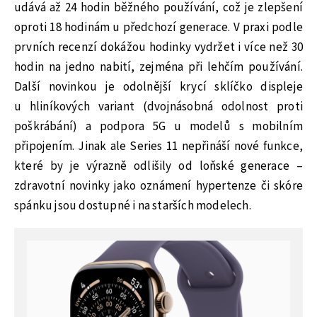
udává až 24 hodin běžného používání, což je zlepšení
oproti 18 hodinám u předchozí generace. V praxi podle
prvních recenzí dokážou hodinky vydržet i více než 30
hodin na jedno nabití, zejména při lehčím používání.
Další novinkou je odolnější krycí sklíčko displeje
u hliníkových variant (dvojnásobná odolnost proti
poškrábání) a podpora 5G u modelů s mobilním
připojením. Jinak ale Series 11 nepřináší nové funkce,
které by je výrazně odlišily od loňské generace –
zdravotní novinky jako oznámení hypertenze či skóre
spánku jsou dostupné i na starších modelech.