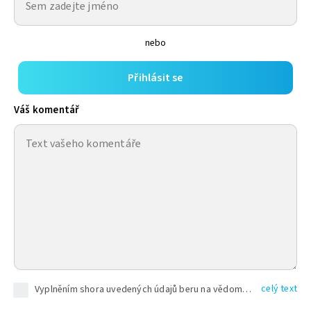
nebo
Přihlásit se
Váš komentář
celý text
Vyplněním shora uvedených údajů beru na vědomí, že společnost TEXT FACTORY s.r.o., sídlem Brno, Durďákova 336/29, Černá Pole, PSČ: 613 00, IČ: 06157831, zapsané u Krajského soudu v Brně, oddíl C, vložka 100399, bude zpracovávat mé osobní údaje uvedené v rámci mnou vyplněného registračního formuláře na základě oprávněných zájmů TEXT FACTORY s.r.o. dle čl. 6 odst. 1 písm. f) GDPR a pro splnění právních povinností (čl. 6 odst. 1 písm. c) GDPR), a to pro tyto účely: nezbytnost zajistit oprávnění návštěvníka webových stránek provozovaných společností TEXT FACTORY s.r.o. přispívat aktivně ke zveřejněným článkům nebo v rámci diskusních fór a výkon práv TEXT FACTORY s.r.o. jako administrátora těchto diskusních fór. Více informací o zpracování osobních údajů a právech lze nalézt v