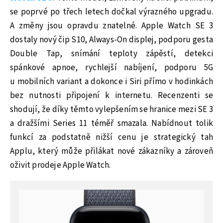
se poprvé po třech letech dočkal výrazného upgradu.
A změny jsou opravdu znatelné. Apple Watch SE 3
dostaly nový čip S10, Always-On displej, podporu gesta
Double Tap, snímání teploty zápěstí, detekci
spánkové apnoe, rychlejší nabíjení, podporu 5G
u mobilních variant a dokonce i Siri přímo v hodinkách
bez nutnosti připojení k internetu. Recenzenti se
shodují, že díky těmto vylepšením se hranice mezi SE 3
a dražšími Series 11 téměř smazala. Nabídnout tolik
funkcí za podstatně nižší cenu je strategický tah
Applu, který může přilákat nové zákazníky a zároveň
oživit prodeje Apple Watch.