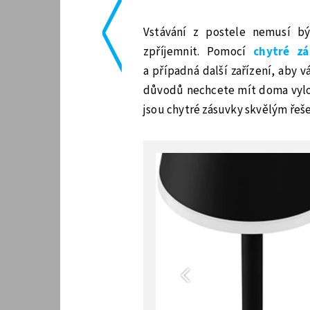
<
Vstávání z postele nemusí b
zpříjemnit. Pomocí
chytré zá
a případná další zařízení, aby 
důvodů nechcete mít doma vylož
jsou chytré zásuvky skvělým řeš