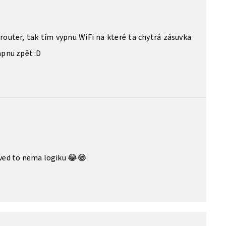
router, tak tím vypnu WiFi na které ta chytrá zásuvka
apnu zpět :D
 ved to nema logiku 😂😂