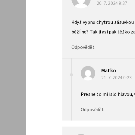
20. 7. 2024
9:37
Když vypnu chytrou zásuvkou 
běží ne? Tak ji asi pak těžko z
Odpovědět
Matko
21. 7. 2024
0:23
Presne to mi islo hlavou,
Odpovědět