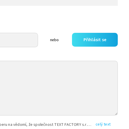
Přihlásit se
nebo
celý text
Vyplněním shora uvedených údajů beru na vědomí, že společnost TEXT FACTORY s.r.o., sídlem Brno, Durďákova 336/29, Černá Pole, PSČ: 613 00, IČ: 06157831, zapsané u Krajského soudu v Brně, oddíl C, vložka 100399, bude zpracovávat mé osobní údaje uvedené v rámci mnou vyplněného registračního formuláře na základě oprávněných zájmů TEXT FACTORY s.r.o. dle čl. 6 odst. 1 písm. f) GDPR a pro splnění právních povinností (čl. 6 odst. 1 písm. c) GDPR), a to pro tyto účely: nezbytnost zajistit oprávnění návštěvníka webových stránek provozovaných společností TEXT FACTORY s.r.o. přispívat aktivně ke zveřejněným článkům nebo v rámci diskusních fór a výkon práv TEXT FACTORY s.r.o. jako administrátora těchto diskusních fór. Více informací o zpracování osobních údajů a právech lze nalézt v