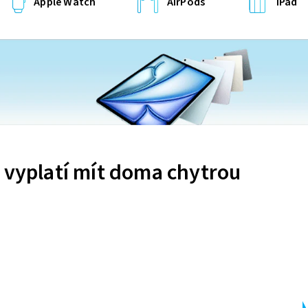
Apple Watch
AirPods
iPad
 vyplatí mít doma chytrou