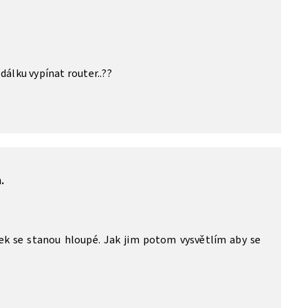
dálku vypínat router..??
.
vek se stanou hloupé. Jak jim potom vysvětlím aby se