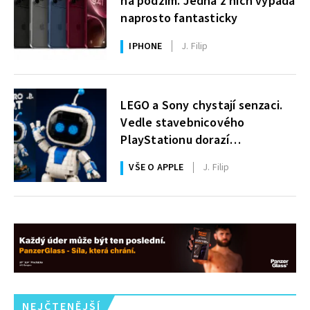
na podzim. Jedna z nich vypadá
naprosto fantasticky
IPHONE
J. Filip
LEGO a Sony chystají senzaci.
Vedle stavebnicového
PlayStationu dorazí
i legendární Astro Bot a bude
VŠE O APPLE
J. Filip
zdarma
NEJČTENĚJŠÍ