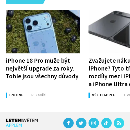
iPhone 18 Pro může být
Zvažujete nák
největší upgrade za roky.
iPhone? Tyto tř
Tohle jsou všechny důvody
rozdíly mezi i
a iPhone Ultra 
rozhodnutí
IPHONE
R. Zavřel
VŠE O APPLE
J. V