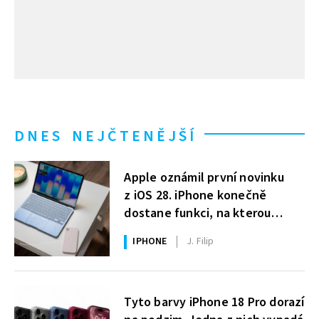
DNES NEJČTENĚJŠÍ
Apple oznámil první novinku
z iOS 28. iPhone konečně
dostane funkci, na kterou
uživatelé Windows čekají roky
IPHONE
J. Filip
Tyto barvy iPhone 18 Pro dorazí