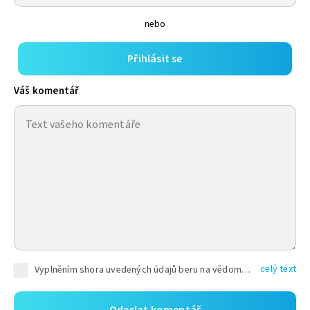
nebo
Přihlásit se
Váš komentář
celý text
Vyplněním shora uvedených údajů beru na vědomí, že společnost TEXT FACTORY s.r.o., sídlem Brno, Durďákova 336/29, Černá Pole, PSČ: 613 00, IČ: 06157831, zapsané u Krajského soudu v Brně, oddíl C, vložka 100399, bude zpracovávat mé osobní údaje uvedené v rámci mnou vyplněného registračního formuláře na základě oprávněných zájmů TEXT FACTORY s.r.o. dle čl. 6 odst. 1 písm. f) GDPR a pro splnění právních povinností (čl. 6 odst. 1 písm. c) GDPR), a to pro tyto účely: nezbytnost zajistit oprávnění návštěvníka webových stránek provozovaných společností TEXT FACTORY s.r.o. přispívat aktivně ke zveřejněným článkům nebo v rámci diskusních fór a výkon práv TEXT FACTORY s.r.o. jako administrátora těchto diskusních fór. Více informací o zpracování osobních údajů a právech lze nalézt v