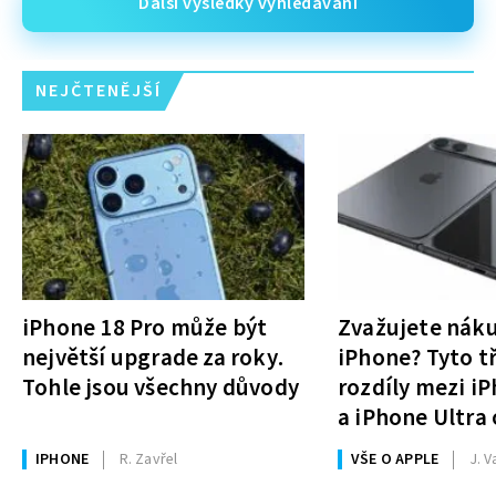
Další výsledky vyhledávání
NEJČTENĚJŠÍ
iPhone 18 Pro může být
Zvažujete nák
největší upgrade za roky.
iPhone? Tyto tř
Tohle jsou všechny důvody
rozdíly mezi i
a iPhone Ultra 
rozhodnutí
IPHONE
R. Zavřel
VŠE O APPLE
J. V