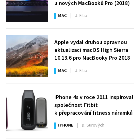
u nových MacBooků Pro (2018)
MAC
J. Filip
Apple vydal druhou opravnou
aktualizaci macOS High Sierra
10.13.6 pro MacBooky Pro 2018
MAC
J. Filip
iPhone 4s v roce 2011 inspiroval
společnost Fitbit
k přepracování fitness náramků
IPHONE
D. Surových