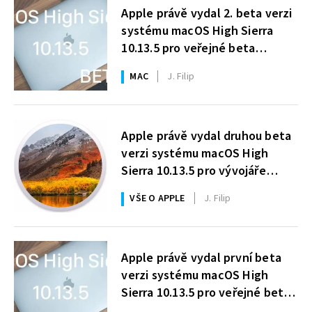
Apple právě vydal 2. beta verzi
systému macOS High Sierra
10.13.5 pro veřejné beta
testery
MAC
J. Filip
Apple právě vydal druhou beta
verzi systému macOS High
Sierra 10.13.5 pro vývojáře
a druhé bety iOS 11.4 a tvOS
VŠE O APPLE
J. Filip
11.4 pro veřejné beta testery
Apple právě vydal první beta
verzi systému macOS High
Sierra 10.13.5 pro veřejné beta
testery