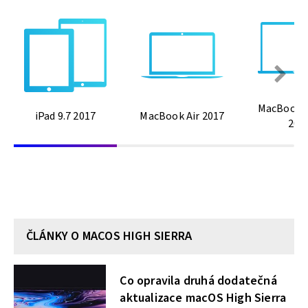
MacBook P
iPad 9.7 2017
MacBook Air 2017
201
ČLÁNKY O MACOS HIGH SIERRA
Co opravila druhá dodatečná
aktualizace macOS High Sierra