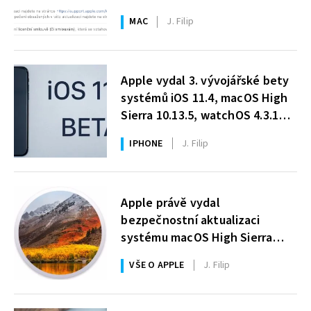
MAC
J. Filip
Apple vydal 3. vývojářské bety
systémů iOS 11.4, macOS High
Sierra 10.13.5, watchOS 4.3.1
a tvOS 11.4 [aktualizováno]
IPHONE
J. Filip
Apple právě vydal
bezpečnostní aktualizaci
systému macOS High Sierra
10.13.4
VŠE O APPLE
J. Filip