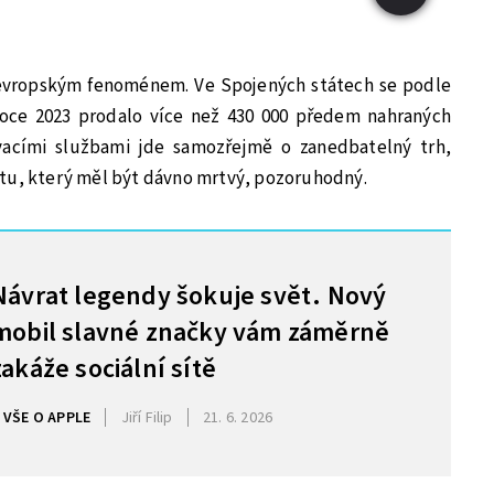
evropským fenoménem. Ve Spojených státech se podle
roce 2023 prodalo více než 430 000 předem nahraných
vacími službami jde samozřejmě o zanedbatelný trh,
tu, který měl být dávno mrtvý, pozoruhodný.
Návrat legendy šokuje svět. Nový
mobil slavné značky vám záměrně
zakáže sociální sítě
VŠE O APPLE
Jiří Filip
21. 6. 2026