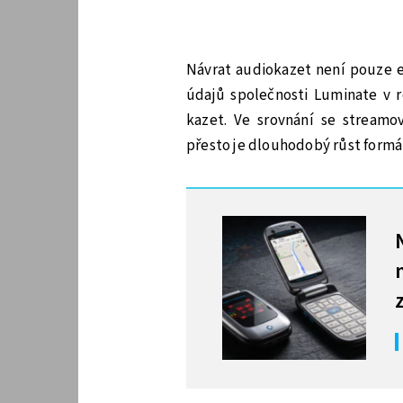
Návrat audiokazet není pouze 
údajů společnosti Luminate v 
kazet. Ve srovnání se streamo
přesto je dlouhodobý růst formá
MOHLO BY VÁS ZAJÍMAT