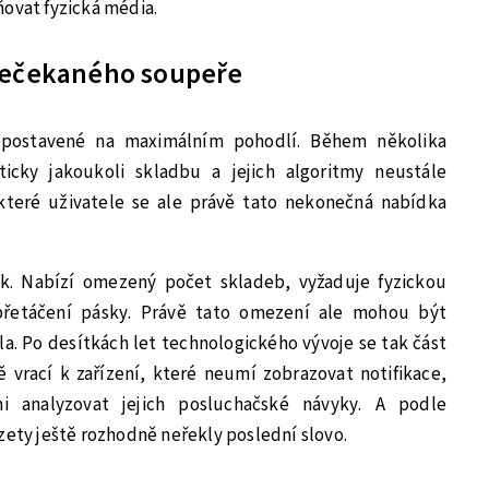
ňovat fyzická média.
 nečekaného soupeře
 postavené na maximálním pohodlí. Během několika
icky jakoukoli skladbu a jejich algoritmy neustále
které uživatele se ale právě tato nekonečná nabídka
k. Nabízí omezený počet skladeb, vyžaduje fyzickou
řetáčení pásky. Právě tato omezení ale mohou být
la. Po desítkách let technologického vývoje se tak část
vrací k zařízení, které neumí zobrazovat notifikace,
i analyzovat jejich posluchačské návyky. A podle
zety ještě rozhodně neřekly poslední slovo.