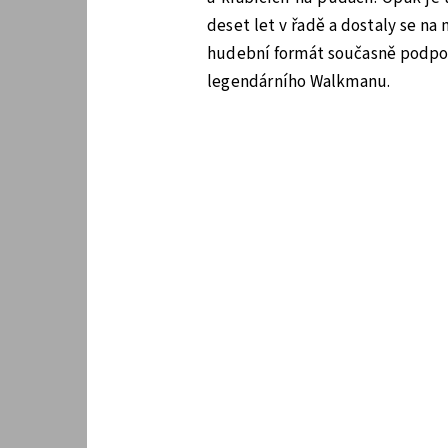
deset let v řadě a dostaly se na 
hudební formát současně podpor
legendárního Walkmanu.