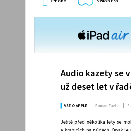
iPhone
Vision Pro
Audio kazety se v
už deset let v řad
VŠE O APPLE
Roman Zavřel
8.
Ještě před několika lety se mo
a krabicích na půdách. Opak je 