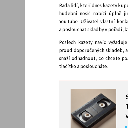
Řada lidí, kteří dnes kazety kup
hudební nosič nabízí úplně j
YouTube. Uživatel vlastní konk
a poslouchat skladby v pořadí, k
Poslech kazety navíc vyžaduje
proud doporučených skladeb, au
snaží odhadnout, co chcete pos
tlačítko a posloucháte.
MOHLO BY VÁS ZAJÍMAT