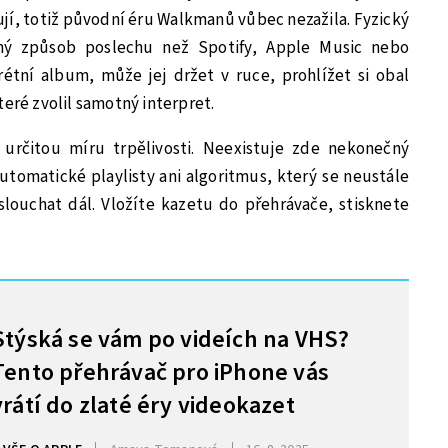
ují, totiž původní éru Walkmanů vůbec nezažila. Fyzický
iný způsob poslechu než Spotify, Apple Music nebo
rétní album, může jej držet v ruce, prohlížet si obal
teré zvolil samotný interpret.
 určitou míru trpělivosti. Neexistuje zde nekonečný
tomatické playlisty ani algoritmus, který se neustále
louchat dál. Vložíte kazetu do přehrávače, stisknete
Stýská se vám po videích na VHS?
Tento přehrávač pro iPhone vás
vrátí do zlaté éry videokazet