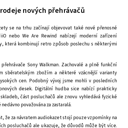
prodeje nových přehrávačů
ty se na trhu začínají objevovat také nové přenosné
 FiiO nebo We Are Rewind nabízejí moderní zařízení
y, která kombinují retro způsob poslechu s některými
 přehrávače Sony Walkman. Zachovalé a plně funkční
m sběratelským zbožím a některé vzácnější varianty
ysokých cen. Podobný vývoj jsme mohli v posledních
nových desek. Digitální hudba sice nabízí prakticky
kladeb, část posluchačů ale znovu vyhledává fyzické
tě nedávno považována za zastaralá.
t, že za návratem audiokazet stojí pouze vzpomínky na
ích posluchačů ale ukazuje, že důvodů může být více.