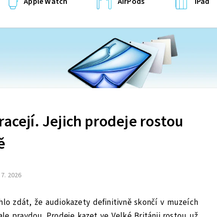
Apple Watch
AirPods
iPad
racejí. Jejich prodeje rostou
ě
 7. 2026
hlo zdát, že audiokazety definitivně skončí v muzeích
ale pravdou. Prodeje kazet ve Velké Británii rostou už