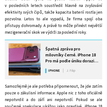
v posledních letech soustředil hlavně na zvyšování
efektivity svých čipů, takže kapacita baterií rostla jen
pozvolna. Letos to ale vypadá, že firma spojí oba
přístupy dohromady. A právě to může přinést největší
mezigenerační skok ve výdrži za poslední roky.
MOHLO BY VÁS ZAJÍMAT
Špatná zpráva pro
milovníky černé. iPhone 18
Pro má podle úniku dorazit
jen ve třech barvách
IPHONE
J. Filip
Samozřejmě je ale potřeba připomenout, že jde zatím
pouze o zákulisní informace. Apple nic z toho oficiálně
nepotvrdil a do září ani nepotvrdí. Pokud se ale
současné spekulace ukážou jako pravdivé, iPhone 18