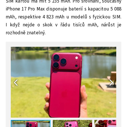
SIM kartou má mít 5 235 mAh. Pro srovnání, současný
iPhone 17 Pro Max disponuje baterií s kapacitou 5 088
mAh, respektive 4 823 mAh u modelů s fyzickou SIM.
I když nejde o skok v řádu tisíců mAh, nárůst je
rozhodně znatelný.