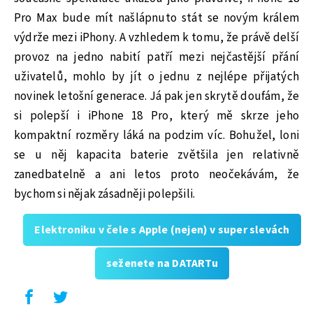
Pro Max bude mít našlápnuto stát se novým králem
výdrže mezi iPhony. A vzhledem k tomu, že právě delší
provoz na jedno nabití patří mezi nejčastější přání
uživatelů, mohlo by jít o jednu z nejlépe přijatých
novinek letošní generace. Já pak jen skrytě doufám, že
si polepší i iPhone 18 Pro, který mě skrze jeho
kompaktní rozměry láká na podzim víc. Bohužel, loni
se u něj kapacita baterie zvětšila jen relativně
zanedbatelně a ani letos proto neočekávám, že
bychom si nějak zásadněji polepšili.
Elektroniku v čele s Apple (nejen) v super slevách
seženete na DATARTu