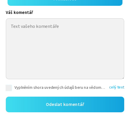
Váš komentář
celý text
Vyplněním shora uvedených údajů beru na vědomí, že společnost TEXT FACTORY s.r.o., sídlem Brno, Durďákova 336/29, Černá Pole, PSČ: 613 00, IČ: 06157831, zapsané u Krajského soudu v Brně, oddíl C, vložka 100399, bude zpracovávat mé osobní údaje uvedené v rámci mnou vyplněného registračního formuláře na základě oprávněných zájmů TEXT FACTORY s.r.o. dle čl. 6 odst. 1 písm. f) GDPR a pro splnění právních povinností (čl. 6 odst. 1 písm. c) GDPR), a to pro tyto účely: nezbytnost zajistit oprávnění návštěvníka webových stránek provozovaných společností TEXT FACTORY s.r.o. přispívat aktivně ke zveřejněným článkům nebo v rámci diskusních fór a výkon práv TEXT FACTORY s.r.o. jako administrátora těchto diskusních fór. Více informací o zpracování osobních údajů a právech lze nalézt v