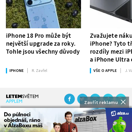
iPhone 18 Pro může být
Zvažujete nák
největší upgrade za roky.
iPhone? Tyto tř
Tohle jsou všechny důvody
rozdíly mezi i
a iPhone Ultra 
rozhodnutí
IPHONE
R. Zavřel
VŠE O APPLE
J. V
Zavřít reklamu