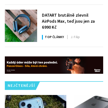
DATART brutálně zlevnil
AirPods Max, teď jsou jen za
6990 Kč
TOP ČLÁNKY
J. Filip
NEJČTENĚJŠÍ