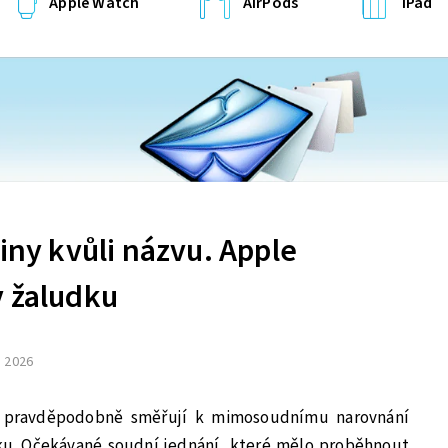
Apple Watch
AirPods
iPad
kiny kvůli názvu. Apple
v žaludku
. 2026
s pravděpodobně směřují k mimosoudnímu narovnání
u. Očekávané soudní jednání, které mělo proběhnout