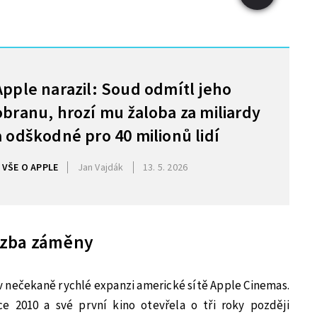
Apple narazil: Soud odmítl jeho
obranu, hrozí mu žaloba za miliardy
a odškodné pro 40 milionů lidí
VŠE O APPLE
Jan Vajdák
13. 5. 2026
ozba záměny
 nečekaně rychlé expanzi americké sítě Apple Cinemas.
e 2010 a své první kino otevřela o tři roky později