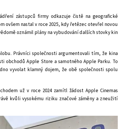
jádření zástupců firmy odkazuje čistě na geografické
lom ovšem nastal v roce 2025, kdy řetězec otevřel novou
vědomě oznámil plány na vybudování dalších stovky kin
lobu. Právníci společnosti argumentovali tím, že kina
osti obchodů Apple Store a samotného Apple Parku. To
dno vyvolat klamný dojem, že obě společnosti spolu
chodem už v roce 2024 zamítl žádost Apple Cinemas
rávě kvůli vysokému riziku značové záměny a zneužití