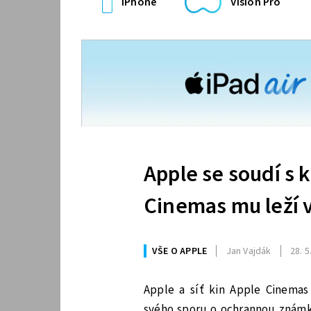
iPhone
Vision Pro
Apple se soudí s 
Cinemas mu leží 
VŠE O APPLE
Jan Vajdák
28. 5
Apple a síť kin Apple Cinema
svého sporu o ochrannou známk