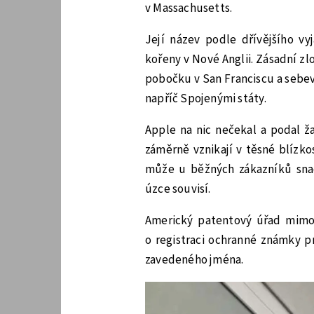
v Massachusetts.
Její název podle dřívějšího vy
kořeny v Nové Anglii. Zásadní z
pobočku v San Franciscu a sebe
napříč Spojenými státy.
Apple na nic nečekal a podal ža
záměrně vznikají v těsné blízk
může u běžných zákazníků sna
úzce souvisí.
Americký patentový úřad mimo
o registraci ochranné známky p
zavedeného jména.