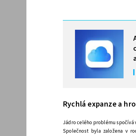
MOHLO BY VÁS ZAJÍMAT
Rychlá expanze a hr
Jádro celého problému spočívá v
Společnost byla založena v roc