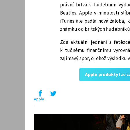
právní bitva s hudebním vyda
Beatles. Apple v minulosti slí
iTunes ale padla nová žaloba, 
známku od britských hudebníků
Zda aktuální jednání s řetěz
k tučnému finančnímu vyrovná
zajímavý spor, o jehož výsledku
Apple produkty lze 
Apple