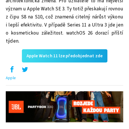
architektonická změna. Pro uživatele to má největší
význam u Apple Watch SE 3. Ty totiž přeskakují rovnou
z čipu S8 na S10, což znamená citelný nárůst výkonu
i lepší efektivitu. V případě Series 11 a Ultra 3 jde jen
o kosmetickou záležitost. watchOS 26 dorazí příští
týden.
Apple Watch 11 lze předobjednat zde
Apple