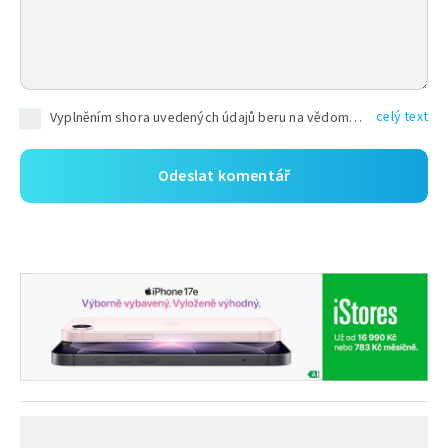
celý text
Vyplněním shora uvedených údajů beru na vědomí, že společnost TEXT FACTORY s.r.o., sídlem Brno, Durďákova 336/29, Černá Pole, PSČ: 613 00, IČ: 06157831, zapsané u Krajského soudu v Brně, oddíl C, vložka 100399, bude zpracovávat mé osobní údaje uvedené v rámci mnou vyplněného registračního formuláře na základě oprávněných zájmů TEXT FACTORY s.r.o. dle čl. 6 odst. 1 písm. f) GDPR a pro splnění právních povinností (čl. 6 odst. 1 písm. c) GDPR), a to pro tyto účely: nezbytnost zajistit oprávnění návštěvníka webových stránek provozovaných společností TEXT FACTORY s.r.o. přispívat aktivně ke zveřejněným článkům nebo v rámci diskusních fór a výkon práv TEXT FACTORY s.r.o. jako administrátora těchto diskusních fór. Více informací o zpracování osobních údajů a právech lze nalézt v