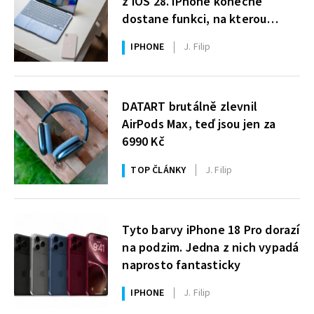
z iOS 28. iPhone konečně
dostane funkci, na kterou
uživatelé Windows čekají roky
IPHONE
J. Filip
DATART brutálně zlevnil
AirPods Max, teď jsou jen za
6990 Kč
TOP ČLÁNKY
J. Filip
Tyto barvy iPhone 18 Pro dorazí
na podzim. Jedna z nich vypadá
naprosto fantasticky
IPHONE
J. Filip