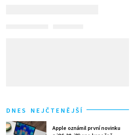
DNES NEJČTENĚJŠÍ
Apple oznámil první novinku