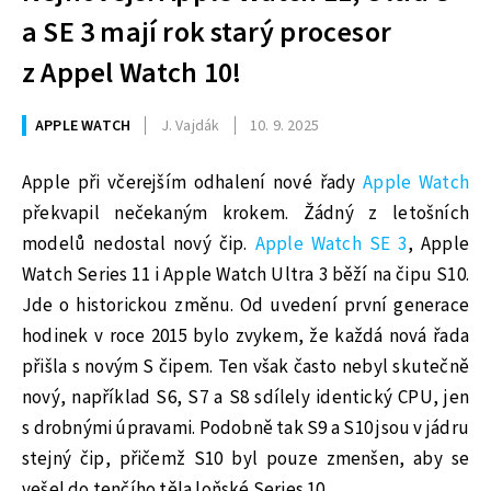
a SE 3 mají rok starý procesor
z Appel Watch 10!
APPLE WATCH
J. Vajdák
10. 9. 2025
Apple při včerejším odhalení nové řady
Apple Watch
překvapil nečekaným krokem. Žádný z letošních
modelů nedostal nový čip.
Apple Watch SE 3
, Apple
Watch Series 11 i Apple Watch Ultra 3 běží na čipu S10.
Jde o historickou změnu. Od uvedení první generace
hodinek v roce 2015 bylo zvykem, že každá nová řada
přišla s novým S čipem. Ten však často nebyl skutečně
nový, například S6, S7 a S8 sdílely identický CPU, jen
s drobnými úpravami. Podobně tak S9 a S10 jsou v jádru
stejný čip, přičemž S10 byl pouze zmenšen, aby se
vešel do tenčího těla loňské Series 10.