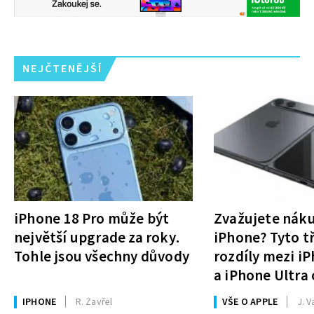
NEJČTENĚJŠÍ
iPhone 18 Pro může být
Zvažujete nák
největší upgrade za roky.
iPhone? Tyto tř
Tohle jsou všechny důvody
rozdíly mezi i
a iPhone Ultra 
rozhodnutí
IPHONE
R. Zavřel
VŠE O APPLE
J. V