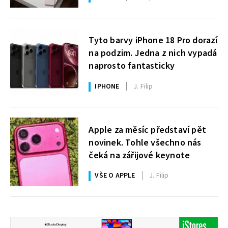
Tyto barvy iPhone 18 Pro dorazí
na podzim. Jedna z nich vypadá
naprosto fantasticky
IPHONE
J. Filip
Apple za měsíc představí pět
novinek. Tohle všechno nás
čeká na zářijové keynote
VŠE O APPLE
J. Filip