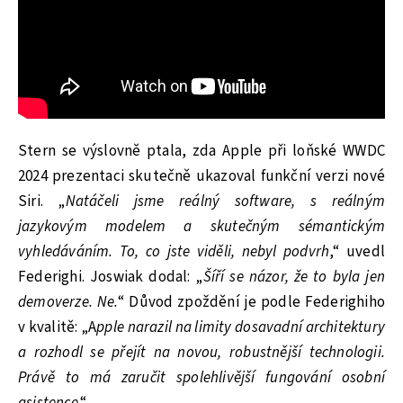
Stern se výslovně ptala, zda Apple při loňské WWDC
2024 prezentaci skutečně ukazoval funkční verzi nové
Siri. „
Natáčeli jsme reálný software, s reálným
jazykovým modelem a skutečným sémantickým
vyhledáváním. To, co jste viděli, nebyl podvrh
,“ uvedl
Federighi. Joswiak dodal: „
Šíří se názor, že to byla jen
demoverze. Ne.
“ Důvod zpoždění je podle Federighiho
v kvalitě: „A
pple narazil na limity dosavadní architektury
a rozhodl se přejít na novou, robustnější technologii.
Právě to má zaručit spolehlivější fungování osobní