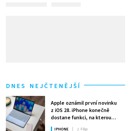
DNES NEJČTENĚJŠÍ
Apple oznámil první novinku
z iOS 28. iPhone konečně
dostane funkci, na kterou
uživatelé Windows čekají roky
IPHONE
J. Filip