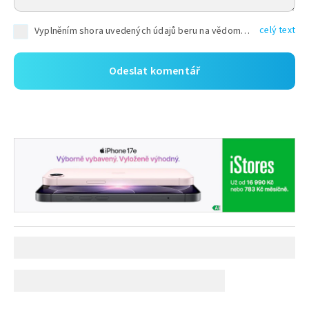
celý text
Vyplněním shora uvedených údajů beru na vědomí, že společnost TEXT FACTORY s.r.o., sídlem Brno, Durďákova 336/29, Černá Pole, PSČ: 613 00, IČ: 06157831, zapsané u Krajského soudu v Brně, oddíl C, vložka 100399, bude zpracovávat mé osobní údaje uvedené v rámci mnou vyplněného registračního formuláře na základě oprávněných zájmů TEXT FACTORY s.r.o. dle čl. 6 odst. 1 písm. f) GDPR a pro splnění právních povinností (čl. 6 odst. 1 písm. c) GDPR), a to pro tyto účely: nezbytnost zajistit oprávnění návštěvníka webových stránek provozovaných společností TEXT FACTORY s.r.o. přispívat aktivně ke zveřejněným článkům nebo v rámci diskusních fór a výkon práv TEXT FACTORY s.r.o. jako administrátora těchto diskusních fór. Více informací o zpracování osobních údajů a právech lze nalézt v