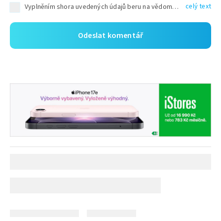
celý text
Vyplněním shora uvedených údajů beru na vědomí, že společnost TEXT FACTORY s.r.o., sídlem Brno, Durďákova 336/29, Černá Pole, PSČ: 613 00, IČ: 06157831, zapsané u Krajského soudu v Brně, oddíl C, vložka 100399, bude zpracovávat mé osobní údaje uvedené v rámci mnou vyplněného registračního formuláře na základě oprávněných zájmů TEXT FACTORY s.r.o. dle čl. 6 odst. 1 písm. f) GDPR a pro splnění právních povinností (čl. 6 odst. 1 písm. c) GDPR), a to pro tyto účely: nezbytnost zajistit oprávnění návštěvníka webových stránek provozovaných společností TEXT FACTORY s.r.o. přispívat aktivně ke zveřejněným článkům nebo v rámci diskusních fór a výkon práv TEXT FACTORY s.r.o. jako administrátora těchto diskusních fór. Více informací o zpracování osobních údajů a právech lze nalézt v