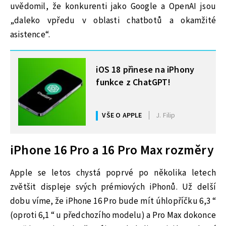
uvědomil, že konkurenti jako Google a OpenAI jsou
„daleko vpředu v oblasti chatbotů a okamžité
asistence“.
MOHLO BY VÁS ZAJÍMAT
iOS 18 přinese na iPhony
funkce z ChatGPT!
VŠE O APPLE
J. Filip
iPhone 16 Pro a 16 Pro Max rozměry
Apple se letos chystá poprvé po několika letech
zvětšit displeje svých prémiových iPhonů. Už delší
dobu víme, že iPhone 16 Pro bude mít úhlopříčku 6,3 “
(oproti 6,1 “ u předchozího modelu) a Pro Max dokonce