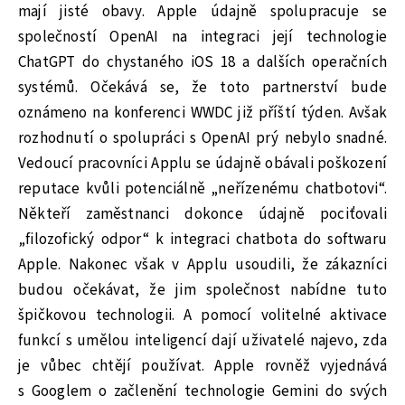
mají jisté obavy. Apple údajně spolupracuje se
společností OpenAI na integraci její technologie
ChatGPT do chystaného iOS 18 a dalších operačních
systémů. Očekává se, že toto partnerství bude
oznámeno na konferenci WWDC již příští týden. Avšak
rozhodnutí o spolupráci s OpenAI prý nebylo snadné.
Vedoucí pracovníci Applu se údajně obávali poškození
reputace kvůli potenciálně „neřízenému chatbotovi“.
Někteří zaměstnanci dokonce údajně pociťovali
„filozofický odpor“ k integraci chatbota do softwaru
Apple. Nakonec však v Applu usoudili, že zákazníci
budou očekávat, že jim společnost nabídne tuto
špičkovou technologii. A pomocí volitelné aktivace
funkcí s umělou inteligencí dají uživatelé najevo, zda
je vůbec chtějí používat. Apple rovněž vyjednává
s Googlem o začlenění technologie Gemini do svých