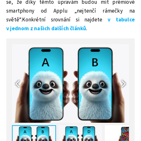
se, že díky těmto úpravám budou mít prémiové
smartphony od Applu „nejtenčí rámečky na
světě“.Konkrétní srovnání si najdete
v tabulce
v jednom z našich dalších článků
.