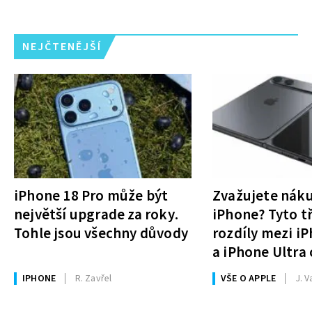
NEJČTENĚJŠÍ
iPhone 18 Pro může být
Zvažujete nák
největší upgrade za roky.
iPhone? Tyto tř
Tohle jsou všechny důvody
rozdíly mezi i
a iPhone Ultra 
rozhodnutí
IPHONE
R. Zavřel
VŠE O APPLE
J. V