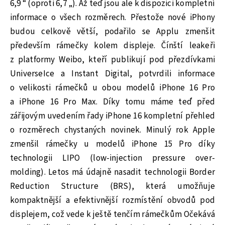
6,9 “ (oproti 6,7 „). Až teď jsou ale k dispozici kompletní
informace o všech rozměrech. Přestože nové iPhony
budou celkově větší, podařilo se Applu zmenšit
především rámečky kolem displeje. Čínští leakeři
z platformy Weibo, kteří publikují pod přezdívkami
UniverseIce a Instant Digital, potvrdili informace
o velikosti rámečků u obou modelů iPhone 16 Pro
a iPhone 16 Pro Max. Díky tomu máme teď před
zářijovým uvedením řady iPhone 16 kompletní přehled
o rozměrech chystaných novinek. Minulý rok Apple
zmenšil rámečky u modelů iPhone 15 Pro díky
technologii LIPO (low-injection pressure over-
molding). Letos má údajně nasadit technologii Border
Reduction Structure (BRS), která umožňuje
kompaktnější a efektivnější rozmístění obvodů pod
displejem, což vede k ještě tenčím rámečkům Očekává