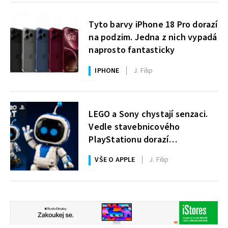
Tyto barvy iPhone 18 Pro dorazí
na podzim. Jedna z nich vypadá
naprosto fantasticky
IPHONE
J. Filip
LEGO a Sony chystají senzaci.
Vedle stavebnicového
PlayStationu dorazí
i legendární Astro Bot a bude
VŠE O APPLE
J. Filip
zdarma