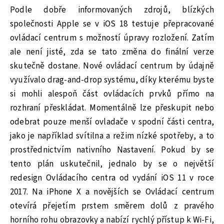
Podle dobře informovaných zdrojů, blízkých
společnosti Apple se v iOS 18 testuje přepracované
ovládací centrum s možností úpravy rozložení. Zatím
ale není jisté, zda se tato změna do finální verze
skutečně dostane. Nové ovládací centrum by údajně
využívalo drag-and-drop systému, díky kterému byste
si mohli alespoň část ovládacích prvků přímo na
rozhraní přeskládat. Momentálně lze přeskupit nebo
odebrat pouze menší ovladače v spodní části centra,
jako je například svítilna a režim nízké spotřeby, a to
prostřednictvím nativního Nastavení. Pokud by se
tento plán uskutečnil, jednalo by se o největší
redesign Ovládacího centra od vydání iOS 11 v roce
2017. Na iPhone X a novějších se Ovládací centrum
otevírá přejetím prstem směrem dolů z pravého
horního rohu obrazovky a nabízí rychlý přístup k Wi-Fi,