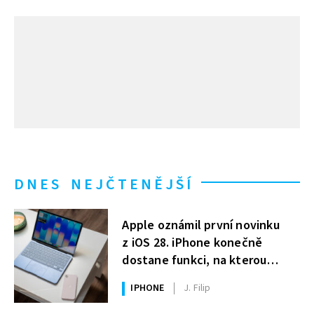
DNES NEJČTENĚJŠÍ
Apple oznámil první novinku
z iOS 28. iPhone konečně
dostane funkci, na kterou
uživatelé Windows čekají roky
IPHONE
J. Filip