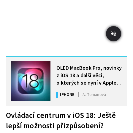
MOHLO BY VÁS ZAJÍMAT
OLED MacBook Pro, novinky
z iOS 18 a další věci,
o kterých se nyní v Apple
světě šušká
IPHONE
A. Tomanová
Ovládací centrum v iOS 18: Ještě
lepší možnosti přizpůsobení?