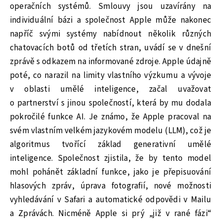
operačních systémů. Smlouvy jsou uzavírány na
individuální bázi a společnost Apple může nakonec
napříč svými systémy nabídnout několik různých
chatovacích botů od třetích stran, uvádí se v dnešní
zprávě s odkazem na informované zdroje. Apple údajně
poté, co narazil na limity vlastního výzkumu a vývoje
v oblasti umělé inteligence, začal uvažovat
o partnerství s jinou společností, která by mu dodala
pokročilé funkce AI. Je známo, že Apple pracoval na
svém vlastním velkém jazykovém modelu (LLM), což je
algoritmus tvořící základ generativní umělé
inteligence. Společnost zjistila, že by tento model
mohl pohánět základní funkce, jako je přepisuování
hlasových zpráv, úprava fotografií, nové možnosti
vyhledávání v Safari a automatické odpovědi v Mailu
a Zprávách. Nicméně Apple si prý „již v rané fázi“