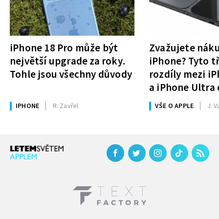
iPhone 18 Pro může být
Zvažujete nák
největší upgrade za roky.
iPhone? Tyto tř
Tohle jsou všechny důvody
rozdíly mezi i
a iPhone Ultra 
rozhodnutí
IPHONE
R. Zavřel
VŠE O APPLE
J. V