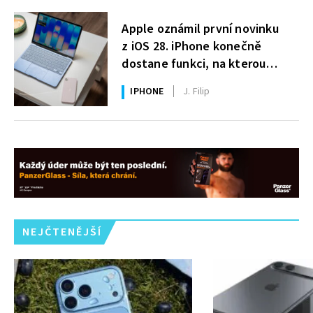
Apple oznámil první novinku
z iOS 28. iPhone konečně
dostane funkci, na kterou
uživatelé Windows čekají roky
IPHONE
J. Filip
NEJČTENĚJŠÍ