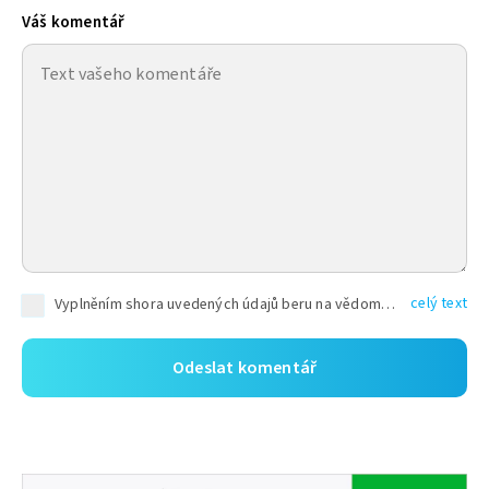
Váš komentář
celý text
Vyplněním shora uvedených údajů beru na vědomí, že společnost TEXT FACTORY s.r.o., sídlem Brno, Durďákova 336/29, Černá Pole, PSČ: 613 00, IČ: 06157831, zapsané u Krajského soudu v Brně, oddíl C, vložka 100399, bude zpracovávat mé osobní údaje uvedené v rámci mnou vyplněného registračního formuláře na základě oprávněných zájmů TEXT FACTORY s.r.o. dle čl. 6 odst. 1 písm. f) GDPR a pro splnění právních povinností (čl. 6 odst. 1 písm. c) GDPR), a to pro tyto účely: nezbytnost zajistit oprávnění návštěvníka webových stránek provozovaných společností TEXT FACTORY s.r.o. přispívat aktivně ke zveřejněným článkům nebo v rámci diskusních fór a výkon práv TEXT FACTORY s.r.o. jako administrátora těchto diskusních fór. Více informací o zpracování osobních údajů a právech lze nalézt v