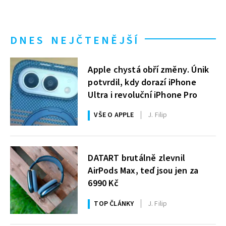
DNES NEJČTENĚJŠÍ
Apple chystá obří změny. Únik
potvrdil, kdy dorazí iPhone
Ultra i revoluční iPhone Pro
VŠE O APPLE
J. Filip
DATART brutálně zlevnil
AirPods Max, teď jsou jen za
6990 Kč
TOP ČLÁNKY
J. Filip