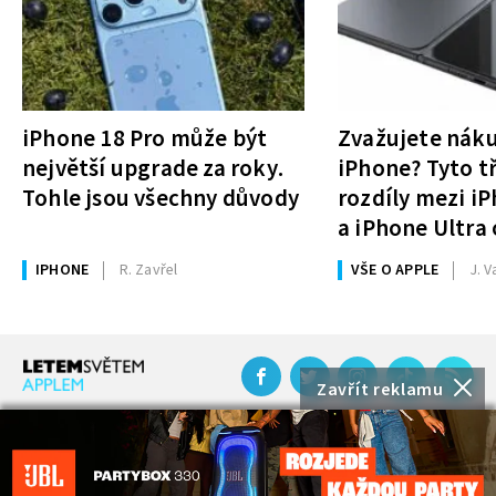
iPhone 18 Pro může být
Zvažujete nák
největší upgrade za roky.
iPhone? Tyto tř
Tohle jsou všechny důvody
rozdíly mezi i
a iPhone Ultra 
rozhodnutí
IPHONE
R. Zavřel
VŠE O APPLE
J. V
Zavřít reklamu