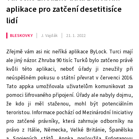
aplikace pro zatčení desetitisíce
lidí
BLESKOVKY
J. Vajdák
21. 1. 2022
Zřejmě vám asi nic neříká aplikace ByLock. Turci mají
ale jiný názor. Zhruba 90 tisíc Turků bylo zatčeno právě
kvůli této aplikaci, neboť úřady ji zneužily při
neúspěšném pokusu o státní převrat v červenci 2016.
Tato appka umožňovala uživatelům komunikovat za
pomoci šifrovaného připojení. Úřady ale nabyly dojmu,
že kdo ji měl staženou, mohl být potenciálním
teroristou. Informace pochází od Mezinárodní Iniciativy
pro zatčené právníky, která zahrnuje odborníky na
právo z Itálie, Německa, Velké Británie, Španělska
a Spojených států. Appka posloužila Erdoganovu