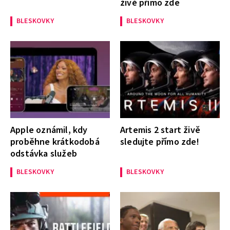
živě přímo zde
BLESKOVKY
BLESKOVKY
Apple oznámil, kdy
Artemis 2 start živě
proběhne krátkodobá
sledujte přímo zde!
odstávka služeb
BLESKOVKY
BLESKOVKY