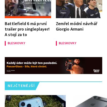
Battlefield 6 má první
Zemřel módní návrhář
trailer pro singleplayer!
Giorgio Armani
A stojí za to
BLESKOVKY
BLESKOVKY
NEJČTENĚJŠÍ