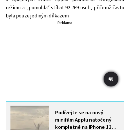
režimu a „pomohla“ stíhat 92 769 osob, přičemž často
byla pouze jediným důkazem.
Reklama
MOHLO BY VÁS ZAJÍMAT
Podívejte se na nový
minifilm Applu natočený
kompletně na iPhone 13