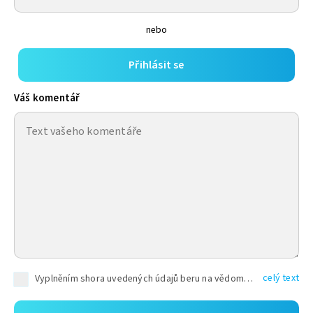
nebo
Přihlásit se
Váš komentář
celý text
Vyplněním shora uvedených údajů beru na vědomí, že společnost TEXT FACTORY s.r.o., sídlem Brno, Durďákova 336/29, Černá Pole, PSČ: 613 00, IČ: 06157831, zapsané u Krajského soudu v Brně, oddíl C, vložka 100399, bude zpracovávat mé osobní údaje uvedené v rámci mnou vyplněného registračního formuláře na základě oprávněných zájmů TEXT FACTORY s.r.o. dle čl. 6 odst. 1 písm. f) GDPR a pro splnění právních povinností (čl. 6 odst. 1 písm. c) GDPR), a to pro tyto účely: nezbytnost zajistit oprávnění návštěvníka webových stránek provozovaných společností TEXT FACTORY s.r.o. přispívat aktivně ke zveřejněným článkům nebo v rámci diskusních fór a výkon práv TEXT FACTORY s.r.o. jako administrátora těchto diskusních fór. Více informací o zpracování osobních údajů a právech lze nalézt v