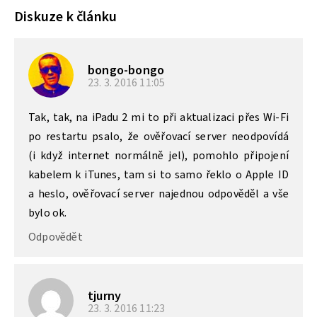
Diskuze k článku
bongo-bongo
23. 3. 2016
11:05
Tak, tak, na iPadu 2 mi to při aktualizaci přes Wi-Fi
po restartu psalo, že ověřovací server neodpovídá
(i když internet normálně jel), pomohlo připojení
kabelem k iTunes, tam si to samo řeklo o Apple ID
a heslo, ověřovací server najednou odpověděl a vše
bylo ok.
Odpovědět
tjurny
23. 3. 2016
11:23