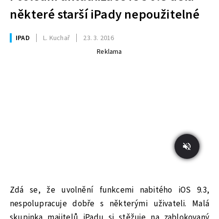
některé starší iPady nepoužitelné
IPAD
L. Kuchař
23. 3. 2016
Reklama
Zdá se, že uvolnění funkcemi nabitého iOS 9.3,
nespolupracuje dobře s některými uživateli. Malá
skupinka majitelů iPadu si stěžuje na zablokovaný