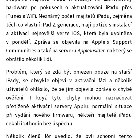
hardware po pokusech o aktualizování iPadu přes
iTunes a WiFi. Neznámý počet majitelů iPadu, zejména
těch co vlastní iPad 2. generace, mají potíže s instalací
a aktivací nejnovější verze iOS, která byla uvolněna
v pondělí. Zpráva se objevila na Apple’s Support
Communities a také na serveru
AppleInsider,
na který se
obrátilo několik lidí.
Problém, který se zdá být omezen pouze na starší
iPady, se obvykle objeví v aktivační fázi a několik
uživatelů ohlásilo, že se jim objevila zpráva o chybě
ověření. I když tyto chyby mohou naznačovat
přetížené aktivační servery Applu, normální situace
při vydání nového firmwaru, někteří majitelé iPadu
čekali i 24 hodin bez úspěchu.
Několik členů fór uvedlo, že byli schopni tento