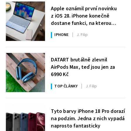
Apple oznámil první novinku
z iOS 28. iPhone konečně
dostane funkci, na kterou
uživatelé Windows čekají roky
IPHONE
J. Filip
DATART brutálně zlevnil
AirPods Max, teď jsou jen za
6990 Kč
TOP ČLÁNKY
J. Filip
Tyto barvy iPhone 18 Pro dorazí
na podzim. Jedna z nich vypadá
naprosto fantasticky