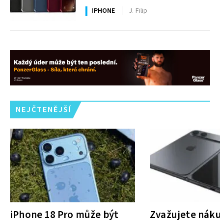
IPHONE
J. Filip
NEJČTENĚJŠÍ
iPhone 18 Pro může být
Zvažujete nák