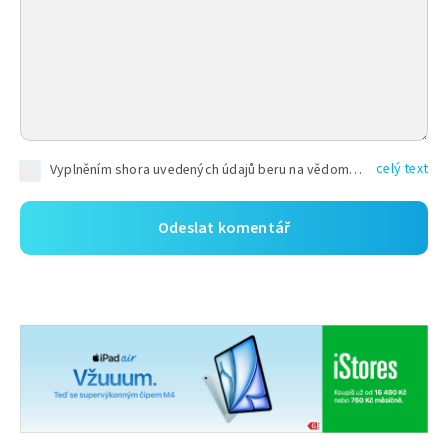
celý text
Vyplněním shora uvedených údajů beru na vědomí, že společnost TEXT FACTORY s.r.o., sídlem Brno, Durďákova 336/29, Černá Pole, PSČ: 613 00, IČ: 06157831, zapsané u Krajského soudu v Brně, oddíl C, vložka 100399, bude zpracovávat mé osobní údaje uvedené v rámci mnou vyplněného registračního formuláře na základě oprávněných zájmů TEXT FACTORY s.r.o. dle čl. 6 odst. 1 písm. f) GDPR a pro splnění právních povinností (čl. 6 odst. 1 písm. c) GDPR), a to pro tyto účely: nezbytnost zajistit oprávnění návštěvníka webových stránek provozovaných společností TEXT FACTORY s.r.o. přispívat aktivně ke zveřejněným článkům nebo v rámci diskusních fór a výkon práv TEXT FACTORY s.r.o. jako administrátora těchto diskusních fór. Více informací o zpracování osobních údajů a právech lze nalézt v