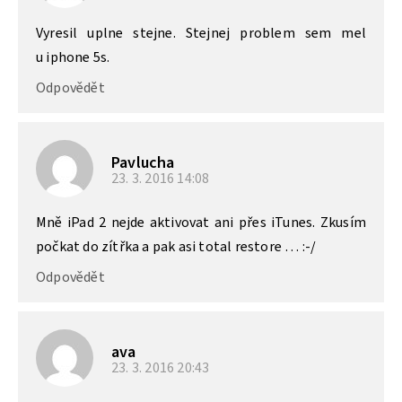
Vyresil uplne stejne. Stejnej problem sem mel
u iphone 5s.
Odpovědět
Pavlucha
23. 3. 2016
14:08
Mně iPad 2 nejde aktivovat ani přes iTunes. Zkusím
počkat do zítřka a pak asi total restore … :-/
Odpovědět
ava
23. 3. 2016
20:43