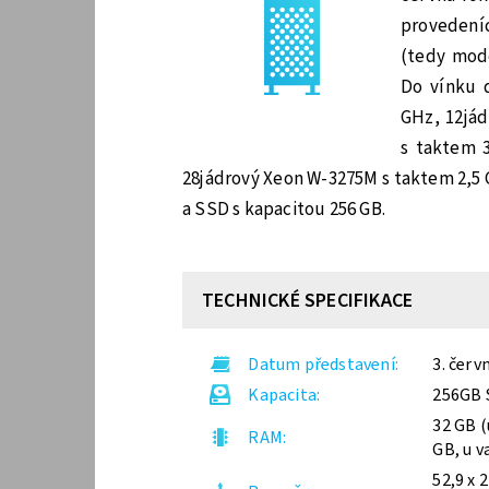
provedeníc
(tedy mode
Do vínku d
GHz, 12jád
s taktem 
28jádrový Xeon W-3275M s taktem 2,5 
a SSD s kapacitou 256 GB.
TECHNICKÉ SPECIFIKACE
Datum představení
3. červ
Kapacita
256GB S
32 GB (
RAM
GB, u v
52,9 x 