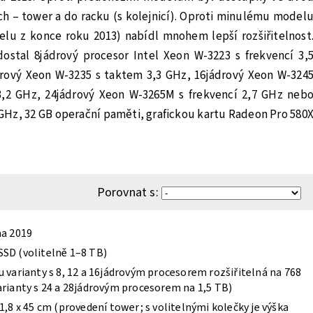
h – tower a do racku (s kolejnicí). Oproti minulému model
lu z konce roku 2013) nabídl mnohem lepší rozšiřitelnost
ostal 8jádrový procesor Intel Xeon W-3223 s frekvencí 3,
rový Xeon W-3235 s taktem 3,3 GHz, 16jádrový Xeon W-324
3,2 GHz, 24jádrový Xeon W-3265M s frekvencí 2,7 GHz neb
GHz, 32 GB operační paměti, grafickou kartu Radeon Pro 580
Porovnat s:
na 2019
SD (volitelně 1–8 TB)
u varianty s 8, 12 a 16jádrovým procesorem rozšiřitelná na 768
arianty s 24 a 28jádrovým procesorem na 1,5 TB)
21,8 x 45 cm (provedení tower; s volitelnými kolečky je výška