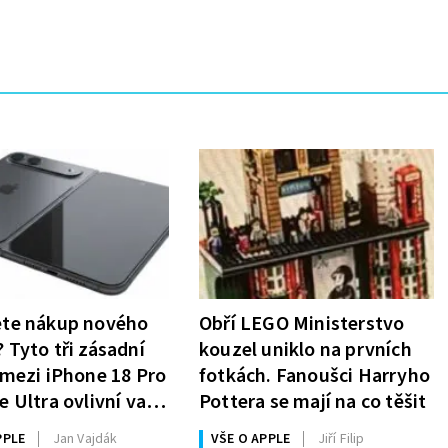
ete nákup nového
Obří LEGO Ministerstvo
 Tyto tři zásadní
kouzel uniklo na prvních
 mezi iPhone 18 Pro
fotkách. Fanoušci Harryho
e Ultra ovlivní vaše
Pottera se mají na co těšit
nutí
PPLE
Jan Vajdák
VŠE O APPLE
Jiří Filip