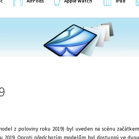
c
AirPods
Apple Watch
iPad
9
model z poloviny roku 2019) byl uveden na scénu začátke
ku 2019. Oproti předchozím modelům byl dostupný ve dvo