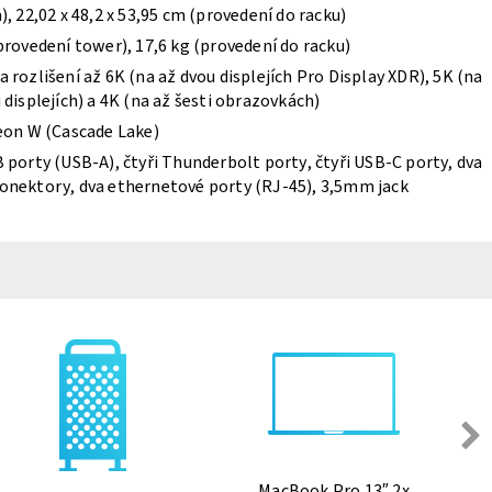
), 22,02 x 48,2 x 53,95 cm (provedení do racku)
provedení tower), 17,6 kg (provedení do racku)
 rozlišení až 6K (na až dvou displejích Pro Display XDR), 5K (na
 displejích) a 4K (na až šesti obrazovkách)
eon W (Cascade Lake)
 porty (USB-A), čtyři Thunderbolt porty, čtyři USB-C porty, dva
onektory, dva ethernetové porty (RJ-45), 3,5mm jack
MacBook Pro 13″ 2x