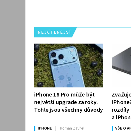
NEJČTENĚJŠÍ
iPhone 18 Pro může být
Zvažuj
největší upgrade za roky.
iPhone?
Tohle jsou všechny důvody
rozdíly
a iPhon
rozhod
IPHONE
Roman Zavřel
VŠE O A