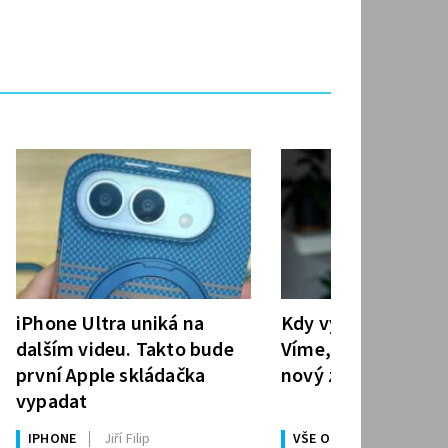
iPhone Ultra uniká na
Kdy vyjde iPhone 1
dalším videu. Takto bude
Víme, Apple odhalí 
první Apple skládačka
nový základní mod
vypadat
IPHONE
Jiří Filip
VŠE O APPLE
Jiří Filip