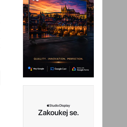
u
.
5
5
o
X