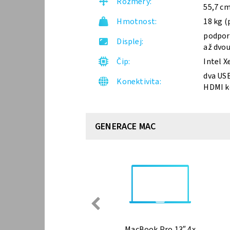
Rozměry
55,7 cm
Hmotnost
18 kg (
podpora
Displej
až dvou
Čip
Intel X
dva USB
Konektivita
HDMI k
GENERACE MAC
MacBook Pro 13″ 4x