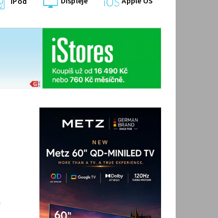
Displeje
Apple OS
iPod
m
u