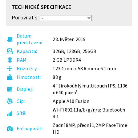
TECHNICKÉ SPECIFIKACE
Porovnat s:
Datum
28. květen 2019
představení
Kapacita
32GB, 128GB, 256GB
RAM
2 GB LPDDR4
Rozměry
123.4 mm x 58.6 mm x 6.1 mm
Hmotnost
88 g
4" širokoúhlý multitouch IPS, 1136
Displej
x 640 pixelů
Čip
Apple A10 Fusion
Wi-Fi 802.11a/b/g/n/a; Bluetooth
Sítě
4.1
Zadní 8MP, přední 1,2MP FaceTime
Fotoaparát
HD