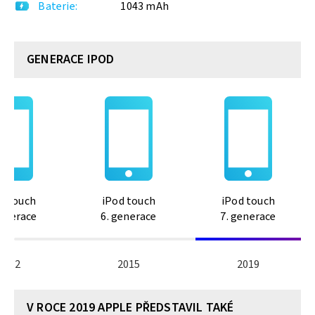
Baterie
1043 mAh
GENERACE IPOD
d touch
iPod touch
iPod touch
generace
6. generace
7. generace
2012
2015
2019
V ROCE 2019 APPLE PŘEDSTAVIL TAKÉ