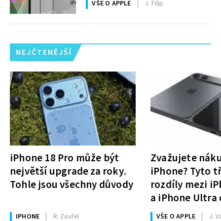
VŠE O APPLE
J. Filip
NEJČTENĚJŠÍ
iPhone 18 Pro může být
Zvažujete nák
největší upgrade za roky.
iPhone? Tyto tř
Tohle jsou všechny důvody
rozdíly mezi i
a iPhone Ultra 
rozhodnutí
IPHONE
R. Zavřel
VŠE O APPLE
J. V