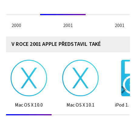
2000
2001
2001
V ROCE 2001 APPLE PŘEDSTAVIL TAKÉ
Mac OS X 10.0
Mac OS X 10.1
iPod 1. g