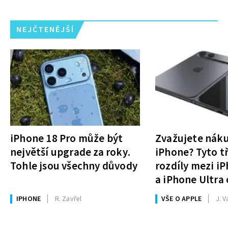
NEJČTENĚJŠÍ
iPhone 18 Pro může být
Zvažujete nák
největší upgrade za roky.
iPhone? Tyto tř
Tohle jsou všechny důvody
rozdíly mezi i
a iPhone Ultra 
rozhodnutí
IPHONE
R. Zavřel
VŠE O APPLE
J. V