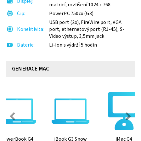
Displej
matricí, rozlišení 1024 x 768
Čip
PowerPC 750cx (G3)
USB port (2x), FireWire port, VGA
Konektivita
port, ethernetový port (RJ-45), S-
Video výstup, 3,5mm jack
Baterie
Li-Ion s výdrží 5 hodin
GENERACE MAC
PowerBook G4
iBook G3 Snow
iMac G4