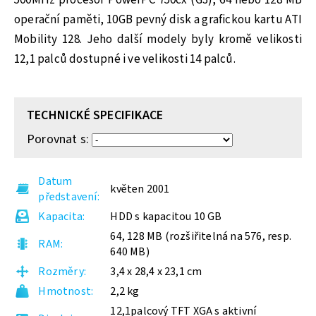
500MHz procesor PowerPC 750cx (G3), 64 nebo 128 MB
operační paměti, 10GB pevný disk a grafickou kartu ATI
Mobility 128. Jeho další modely byly kromě velikosti
12,1 palců dostupné i ve velikosti 14 palců.
TECHNICKÉ SPECIFIKACE
Porovnat s:
Datum
květen 2001
představení
Kapacita
HDD s kapacitou 10 GB
64, 128 MB (rozšiřitelná na 576, resp.
RAM
640 MB)
Rozměry
3,4 x 28,4 x 23,1 cm
Hmotnost
2,2 kg
12,1palcový TFT XGA s aktivní