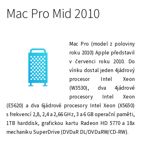
Mac Pro Mid 2010
Mac Pro (model z poloviny
roku 2010) Apple představil
v červenci roku 2010. Do
vínku dostal jeden 4jádrový
procesor Intel Xeon
(W3530), dva 4jádrové
procesory Intel Xeon
(E5620) a dva 6jádrové procesory Intel Xeon (X5650)
s frekvencí 2,8, 2,4 a 2,66 GHz, 3 a 6 GB operační paměti,
1TB harddisk, grafickou kartu Radeon HD 5770 a 18x
mechaniku SuperDrive (DVD±R DL/DVD±RW/CD-RW).