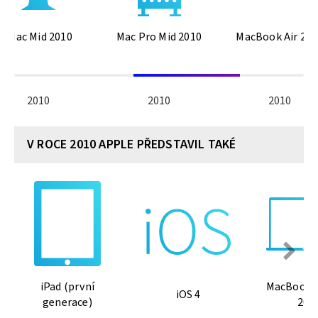
iMac Mid 2010
Mac Pro Mid 2010
MacBook Air 201
2010
2010
2010
V ROCE 2010 APPLE PŘEDSTAVIL TAKÉ
iPad (první
MacBook P
iOS 4
generace)
201