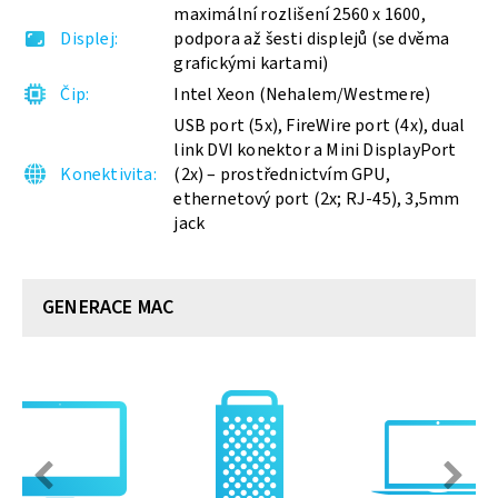
maximální rozlišení 2560 x 1600,
Displej
podpora až šesti displejů (se dvěma
grafickými kartami)
Čip
Intel Xeon (Nehalem/Westmere)
USB port (5x), FireWire port (4x), dual
link DVI konektor a Mini DisplayPort
Konektivita
(2x) – prostřednictvím GPU,
ethernetový port (2x; RJ-45), 3,5mm
jack
GENERACE MAC