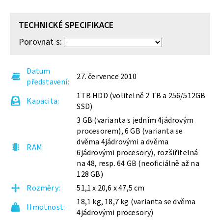
TECHNICKÉ SPECIFIKACE
Porovnat s:
Datum
27. července 2010
představení
1TB HDD (volitelně 2 TB a 256/512GB
Kapacita
SSD)
3 GB (varianta s jedním 4jádrovým
procesorem), 6 GB (varianta se
dvěma 4jádrovými a dvěma
RAM
6jádrovými procesory), rozšiřitelná
na 48, resp. 64 GB (neoficiálně až na
128 GB)
Rozměry
51,1 x 20,6 x 47,5 cm
18,1 kg, 18,7 kg (varianta se dvěma
Hmotnost
4jádrovými procesory)